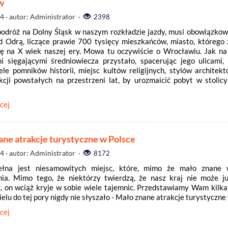
w
04
· autor: Administrator ·
2398
podróż na Dolny Śląsk w naszym rozkładzie jazdy, musi obowiązkow
d Odrą, liczące prawie 700 tysięcy mieszkańców, miasto, którego 
ię na X wiek naszej ery. Mowa tu oczywiście o Wrocławiu. Jak na
i sięgającymi średniowiecza przystało, spacerując jego ulicami,
le pomników historii, miejsc kultów religijnych, stylów architekt
kcji powstałych na przestrzeni lat, by urozmaicić pobyt w stolic
cej
ane atrakcje turystyczne w Polsce
04
· autor: Administrator ·
8172
ełna jest niesamowitych miejsc, które, mimo że mało znane 
ia. Mimo tego, że niektórzy twierdzą, że nasz kraj nie może j
, on wciąż kryje w sobie wiele tajemnic. Przedstawiamy Wam kilka 
elu do tej pory nigdy nie słyszało - Mało znane atrakcje turystyczne
cej