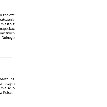
o znaleźć
założenie
 miasto z
 napotkać
onicznych
y Dolnego
warte są
uż niczym
miejsc, o
 w Polsce!