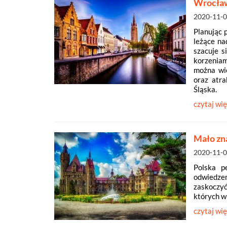
Wrocła
2020-11-
Planując 
leżące na
szacuje s
korzeniam
można wie
oraz atra
Śląska.
czytaj wię
Mało zn
2020-11-
Polska p
odwiedzen
zaskoczyć
których wi
czytaj wię