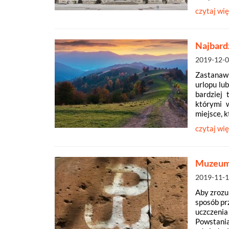
czytaj wię
Najbardz
2019-12-
Zastanawi
urlopu lu
bardziej 
którymi 
miejsce, k
czytaj wię
Muzeum
2019-11-
Aby zrozu
sposób pr
uczczenia 
Powstania