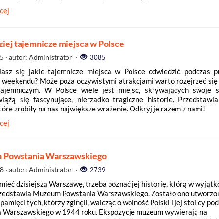
cej
iej tajemnicze miejsca w Polsce
05
· autor: Administrator ·
3085
asz się jakie tajemnicze miejsca w Polsce odwiedzić podczas p
b weekendu? Może poza oczywistymi atrakcjami warto rozejrzeć się
tajemniczym. W Polsce wiele jest miejsc, skrywających swoje s
wiążą się fascynujące, nierzadko tragiczne historie. Przedsta
tóre zrobiły na nas największe wrażenie. Odkryj je razem z nami!
cej
 Powstania Warszawskiego
18
· autor: Administrator ·
2739
mieć dzisiejszą Warszawę, trzeba poznać jej historię, którą w wyjąt
zedstawia Muzeum Powstania Warszawskiego. Zostało ono utworzon
pamięci tych, którzy zginęli, walcząc o wolność Polski i jej stolicy po
 Warszawskiego w 1944 roku. Ekspozycje muzeum wywierają na