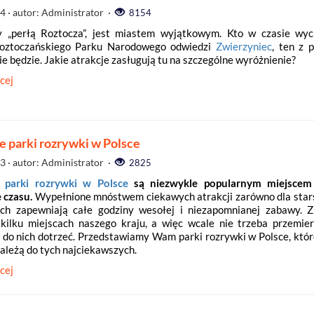
14
· autor: Administrator ·
8154
 „perłą Roztocza”, jest miastem wyjątkowym. Kto w czasie wyc
Roztoczańskiego Parku Narodowego odwiedzi
Zwierzyniec
, ten z 
e będzie. Jakie atrakcje zasługują tu na szczególne wyróżnienie?
cej
e parki rozrywki w Polsce
13
· autor: Administrator ·
2825
e
parki rozrywki w Polsce
są niezwykle popularnym miejscem
 czasu.
Wypełnione mnóstwem ciekawych atrakcji zarówno dla stars
ch zapewniają całe godziny wesołej i niezapomnianej zabawy. Z
ilku miejscach naszego kraju, a więc wcale nie trzeba przemier
y do nich dotrzeć. Przedstawiamy Wam parki rozrywki w Polsce, któ
ależą do tych najciekawszych.
cej