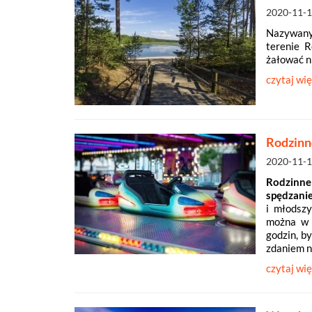
2020-11-
Nazywany
terenie 
żałować ni
czytaj wię
Rodzinn
2020-11-
Rodzinn
spędzanie
i młodszy
można w k
godzin, b
zdaniem n
czytaj wię