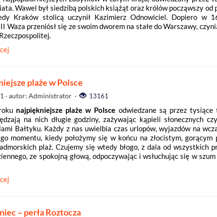
iata. Wawel był siedzibą polskich książąt oraz królów począwszy od
iedy Kraków stolicą uczynił Kazimierz Odnowiciel. Dopiero w 
II Waza przeniósł się ze swoim dworem na stałe do Warszawy, czyni
 Rzeczpospolitej.
cej
iejsze plaże w Polsce
01
· autor: Administrator ·
13161
 roku
najpiękniejsze plaże w Polsce
odwiedzane są przez tysiące 
ędzają na nich długie godziny, zażywając kąpieli słonecznych czy
lami Bałtyku. Każdy z nas uwielbia czas urlopów, wyjazdów na wcza
go momentu, kiedy położymy się w końcu na złocistym, gorącym 
nadmorskich plaż. Czujemy się wtedy błogo, z dala od wszystkich 
ziennego, ze spokojną głową, odpoczywając i wsłuchując się w szum
cej
niec – perła Roztocza