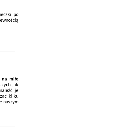
ieczki po
pewnością
 na miłe
zych, jak
naleźć je
zać kilku
re naszym