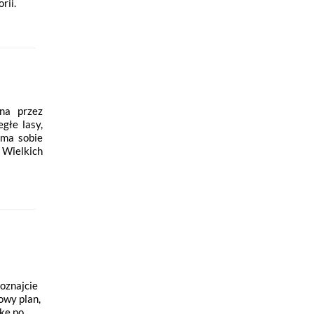
rii.
ana przez
egłe lasy,
 ma sobie
 Wielkich
oznajcie
owy plan,
zkę po