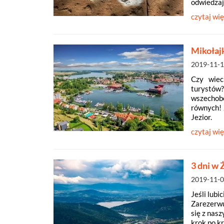
odwiedzają
czytaj wię
Mikołajk
2019-11-
Czy wiec
turystów
wszechobe
równych! 
Jezior.
czytaj wię
3 dni w
2019-11-
Jeśli lub
Zarezerwu
się z nas
krok po k