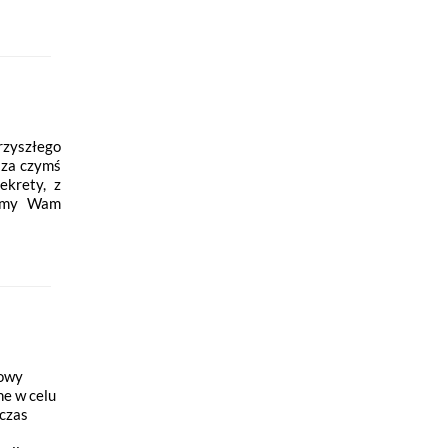
rzyszłego
 za czymś
ekrety, z
wiamy Wam
kowy
e w celu
dczas