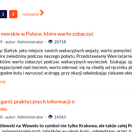
1
2
następne
 morskie w Polsce, które warto zobaczyć
09
· autor: Administrator ·
20718
c Bałtyk jako miejsce swoich wakacyjnych wojaży, warto pomyśleć 
tóre zwiedzimy podczas naszego pobytu. Przedstawiamy Wam latarni
 które warto zobaczyć podczas wakacyjnych wycieczek. Szukając s
ypoczynek nad morzem, warto oderwać się na chwilę od ręcznika p
godne buty i wyruszyć w drogę, przy okazji odwiedzając ciekawe obie
cej
garść praktycznych informacji o
niu
10
· autor: Administrator ·
14163
lewski na Wawelu to symbol nie tylko Krakowa, ale także całej Po
z najpopularniejszych zabytków w całym kraju, odwiedzany przez t