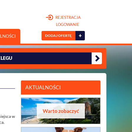
REJESTRACJA
LOGOWANIE
+
DODAJ OFERTĘ
LNOŚCI
CLEGU
AKTUALNOŚCI
Warto zobaczyć
iejsca w
ca.