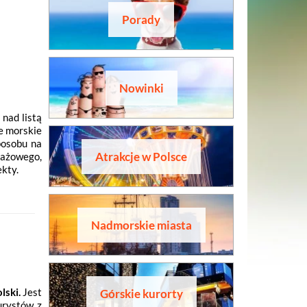
Porady
Nowinki
nad listą
e morskie
posobu na
Atrakcje w Polsce
lażowego,
kty.
Nadmorskie miasta
lski.
Jest
Górskie kurorty
urystów z