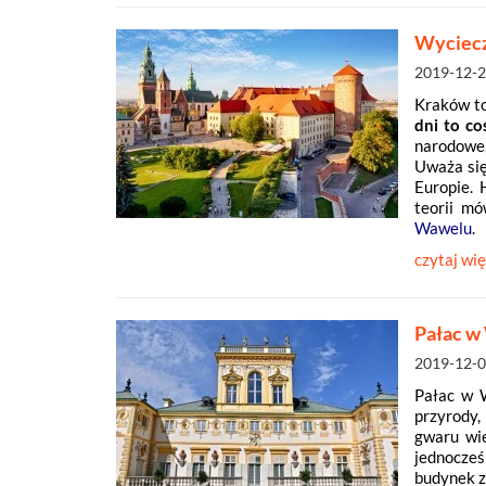
Wyciecz
2019-12-
Kraków to
dni to co
narodowe
Uważa się
Europie. 
teorii m
Wawelu
.
czytaj wię
Pałac w
2019-12-
Pałac w W
przyrody,
gwaru wie
jednocześ
budynek z