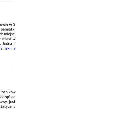
kowie w 3
 pamiątki
ch miejsc.
h miast w
. Jedna z
zamek na
iłośników
począć od
awy, jest
statyczny