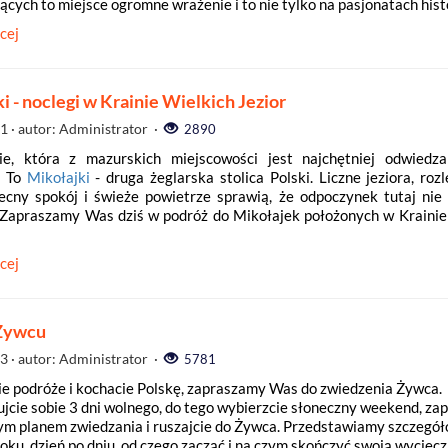
cych to miejsce ogromne wrażenie i to nie tylko na pasjonatach histo
cej
i - noclegi w Krainie Wielkich Jezior
11
· autor: Administrator ·
2890
ie, która z mazurskich miejscowości jest najchętniej odwiedz
? To
Mikołajki
- druga żeglarska stolica Polski. Liczne jeziora, rozl
cny spokój i świeże powietrze sprawią, że odpoczynek tutaj nie
Zapraszamy Was dziś w podróż do Mikołajek położonych w Krainie
cej
 Żywcu
03
· autor: Administrator ·
5781
icie podróże i kochacie Polskę, zapraszamy Was do zwiedzenia Żywca.
jcie sobie 3 dni wolnego, do tego wybierzcie słoneczny weekend, zap
zym planem zwiedzania i ruszajcie do Żywca. Przedstawiamy szczegół
roku, dzień po dniu, od czego zacząć i na czym skończyć swoją wyciec