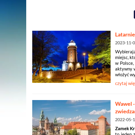
Latarnie
2023-11-
Wybierają
miejsc, k
w Polsce,
aktywny w
włożyć wy
czytaj wię
Wawel - 
zwiedza
2022-05-
Zamek Kró
to jeden 