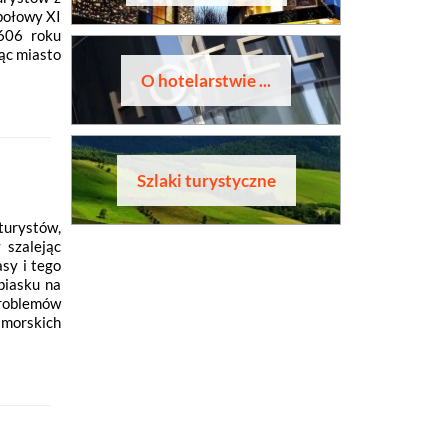
 połowy XI
1606 roku
ąc miasto
O hotelarstwie ...
Szlaki turystyczne
turystów,
 szalejąc
sy i tego
piasku na
problemów
 morskich