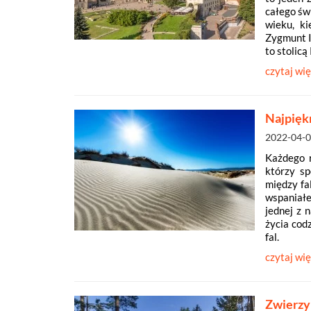
całego św
wieku, k
Zygmunt I
to stolicą
czytaj wię
Najpiękn
2022-04-
Każdego
którzy sp
między fa
wspaniałe
jednej z 
życia cod
fal.
czytaj wię
Zwierzy