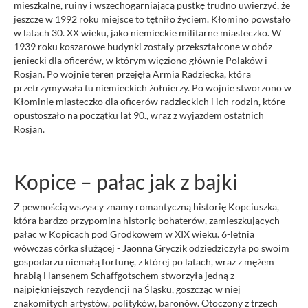
mieszkalne, ruiny i wszechogarniającą pustkę trudno uwierzyć, że
jeszcze w 1992 roku miejsce to tętniło życiem. Kłomino powstało
w latach 30. XX wieku, jako niemieckie militarne miasteczko. W
1939 roku koszarowe budynki zostały przekształcone w obóz
jeniecki dla oficerów, w którym więziono głównie Polaków i
Rosjan. Po wojnie teren przejęła Armia Radziecka, która
przetrzymywała tu niemieckich żołnierzy. Po wojnie stworzono w
Kłominie miasteczko dla oficerów radzieckich i ich rodzin, które
opustoszało na początku lat 90., wraz z wyjazdem ostatnich
Rosjan.
Kopice – pałac jak z bajki
Z pewnością wszyscy znamy romantyczną historię Kopciuszka,
która bardzo przypomina historię bohaterów, zamieszkujących
pałac w Kopicach pod Grodkowem w XIX wieku. 6-letnia
wówczas córka służącej - Jaonna Gryczik odziedziczyła po swoim
gospodarzu niemałą fortunę, z której po latach, wraz z mężem
hrabią Hansenem Schaffgotschem stworzyła jedną z
najpiękniejszych rezydencji na Śląsku, goszcząc w niej
znakomitych artystów, polityków, baronów. Otoczony z trzech