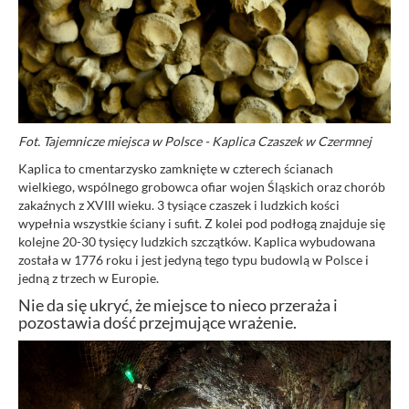
Fot. Tajemnicze miejsca w Polsce - Kaplica Czaszek w Czermnej
Kaplica to cmentarzysko zamknięte w czterech ścianach
wielkiego, wspólnego grobowca ofiar wojen Śląskich oraz chorób
zakaźnych z XVIII wieku. 3 tysiące czaszek i ludzkich kości
wypełnia wszystkie ściany i sufit. Z kolei pod podłogą znajduje się
kolejne 20-30 tysięcy ludzkich szczątków. Kaplica wybudowana
została w 1776 roku i jest jedyną tego typu budowlą w Polsce i
jedną z trzech w Europie.
Nie da się ukryć, że miejsce to nieco przeraża i
pozostawia dość przejmujące wrażenie.