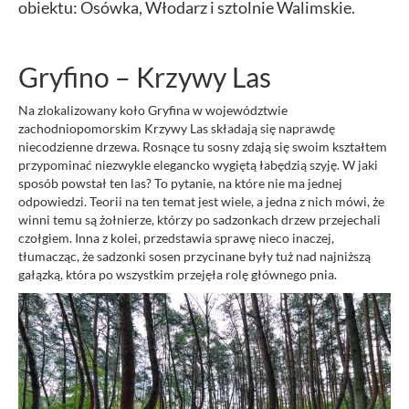
obiektu: Osówka, Włodarz i sztolnie Walimskie.
Gryfino – Krzywy Las
Na zlokalizowany koło Gryfina w województwie
zachodniopomorskim Krzywy Las składają się naprawdę
niecodzienne drzewa. Rosnące tu sosny zdają się swoim kształtem
przypominać niezwykle elegancko wygiętą łabędzią szyję. W jaki
sposób powstał ten las? To pytanie, na które nie ma jednej
odpowiedzi. Teorii na ten temat jest wiele, a jedna z nich mówi, że
winni temu są żołnierze, którzy po sadzonkach drzew przejechali
czołgiem. Inna z kolei, przedstawia sprawę nieco inaczej,
tłumacząc, że sadzonki sosen przycinane były tuż nad najniższą
gałązką, która po wszystkim przejęła rolę głównego pnia.