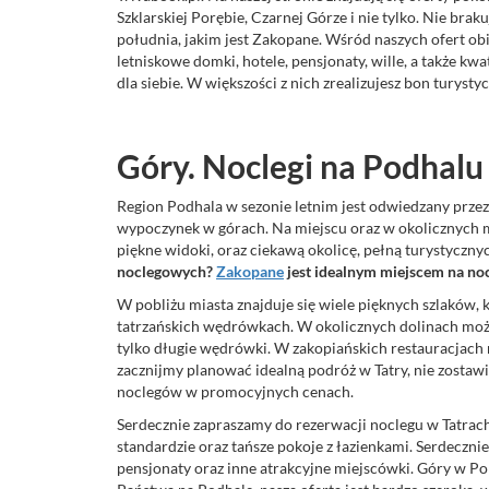
Szklarskiej Porębie, Czarnej Górze i nie tylko. Nie b
południa, jakim jest Zakopane. Wśród naszych ofert ob
letniskowe domki, hotele, pensjonaty, wille, a także kwa
dla siebie. W większości z nich zrealizujesz bon turystyc
Góry. Noclegi na Podhalu
Region Podhala w sezonie letnim jest odwiedzany przez 
wypoczynek w górach. Na miejscu oraz w okolicznych 
piękne widoki, oraz ciekawą okolicę, pełną turystycznyc
noclegowych?
Zakopane
jest idealnym miejscem na noc
W pobliżu miasta znajduje się wiele pięknych szlaków
tatrzańskich wędrówkach. W okolicznych dolinach możn
tylko długie wędrówki. W zakopiańskich restauracjach
zacznijmy planować idealną podróż w Tatry, nie zosta
noclegów w promocyjnych cenach.
Serdecznie zapraszamy do rezerwacji noclegu w Tatrach,
standardzie oraz tańsze pokoje z łazienkami. Serdec
pensjonaty oraz inne atrakcyjne miejscówki. Góry w Po