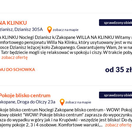
NA KLINKU
sprawdzony obie
zianisz, Dzianisz 305A
zobacz na mapie
 KLINKU Noclegi Dzianisz k/Zakopane WILLA NA KLINKU Witamy 
omfortowego pensjonatu Willa Na Klinku, który usytuowany jest w mał
iosce Dzianisz leżącej koło Zakopanego. Gwarantujemy Wam, że w nas
Tatr będziecie mogli się relaksować w spokoju i ciszy. W trakcie pob
zobacz ofertę
od 35 z
AJ DO SCHOWKA
koje blisko centrum
sprawdzony obie
akopane, Droga do Olczy 23a
zobacz na mapie
je blisko centrum Noclegi Zakopane blisko centrum - WOW! Pokoj
owy obiekt "WOW! Pokoje blisko centrum" zaprasza do wypoczynku, 
aza do wypadku w góry jak i na Krupówki - wszędzie jest blisko! Do d
ajemy pokoje 2, 3 i 4 osobowe. Komfortowe warunki,...
zobacz ofertę