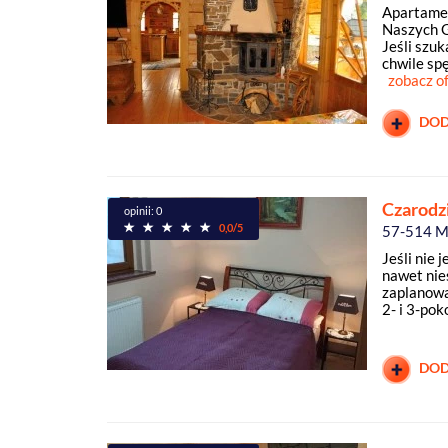
Apartame
Naszych G
Jeśli szuk
chwile sp
zobacz o
DOD
Czarodz
opinii: 0
0,0/5
57-514 M
Jeśli nie 
nawet nie
zaplanowa
2- i 3-pok
DOD