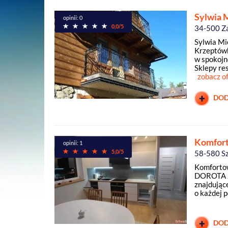
Sylwia 
opinii: 0
0,0/5
34-500 Z
Sylwia Mi
Krzeptówk
w spokojn
Sklepy re
zobacz o
DOD
Komfor
opinii: 1
5,0/5
58-580 S
Komforto
DOROTA Z
znajdując
o każdej p
DOD