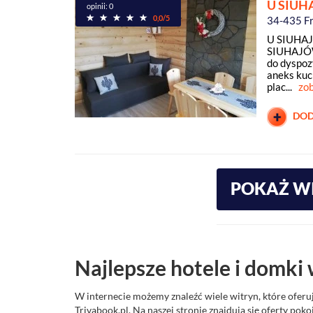
U SIU
opinii: 0
0,0/5
34-435 F
U SIUHAJÓ
SIUHAJÓW
do dyspoz
aneks kuc
plac...
zob
DOD
POKAŻ W
Najlepsze hotele i domki
W internecie możemy znaleźć wiele witryn, które oferu
Trivabook.pl. Na naszej stronie znajdują się oferty po