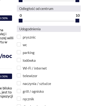
Odległość od centrum
0
10
kt 50%
Udogodnienia
na
ej i
prysznic
zej willi
ytu w
wc
parking
ł/noc
lodówka
Wi-Fi / internet
telewizor
kt 50%
naczynia / sztućce
e blisko
grill / ognisko
jest to
yspozycji
ręcznik