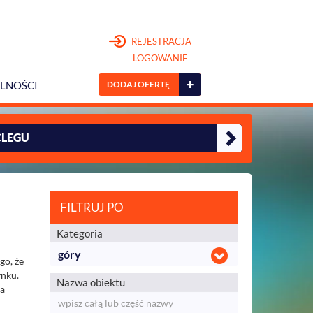
REJESTRACJA
LOGOWANIE
+
DODAJ OFERTĘ
LNOŚCI
CLEGU
FILTRUJ PO
Kategoria
góry
go, że
ynku.
Nazwa obiektu
na