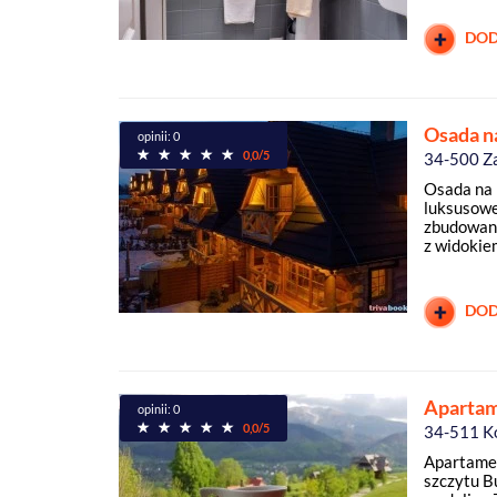
DOD
Osada n
opinii: 0
0,0/5
34-500 Z
Osada na
luksusowe
zbudowane
z widokiem
DOD
Aparta
opinii: 0
0,0/5
34-511 K
Apartamen
szczytu B