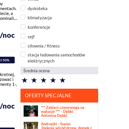
my
dyskoteka
mentach.
iecie, a
klimatyzacja
inali....
konferencje
ł/noc
sejf
siłownia / fitness
stacja ładowania samochodów
kt 50%
elektrycznych
Średnia ocena
kretnej,
zować i
menty 1-,
OFERTY SPECJALNE
ł/noc
*** Zabierz czworonoga na
wakacje *** - Dębki
Antonina Dębki
Andrzejki - Susiec
3pokoje wśród drzew, domek z