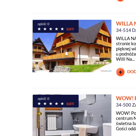
WILLA 
opinii: 0
0,0/5
34-514 D
WILLA NA
stronie k
pięknej w
u podnóża 
Willi Na...
DOD
WOW! Po
opinii: 0
0,0/5
34-500 Z
WOW! Poko
centrum N
świetna b
Gości odd