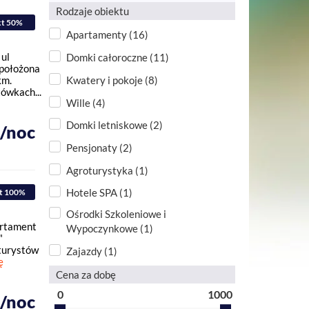
Rodzaje obiektu
kt 50%
Apartamenty (16)
 ul
Domki całoroczne (11)
 położona
Kwatery i pokoje (8)
km.
ówkach...
Wille (4)
Domki letniskowe (2)
ł/noc
Pensjonaty (2)
Agroturystyka (1)
Hotele SPA (1)
t 100%
Ośrodki Szkoleniowe i
artament
Wypoczynkowe (1)
"
 turystów
Zajazdy (1)
ę
Cena za dobę
0
1000
ł/noc