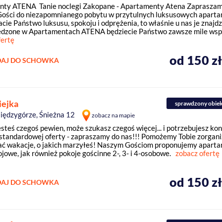
nty ATENA Tanie noclegi Zakopane - Apartamenty Atena Zaprasza
ości do niezapomnianego pobytu w przytulnych luksusowych aparta
acie Państwo luksusu, spokoju i odprężenia, to właśnie u nas je znajdz
ędzone w Apartamentach ATENA będziecie Państwo zawsze mile wspom
fertę
od 150 z
AJ DO SCHOWKA
iejka
sprawdzony obie
iędzygórze, Śnieżna 12
zobacz na mapie
jesteś czegoś pewien, może szukasz czegoś więcej... i potrzebujesz kon
standardowej oferty - zapraszamy do nas!!! Pomożemy Tobie zorgani
ć wakacje, o jakich marzyłeś! Naszym Gościom proponujemy aparta
ojowe, jak również pokoje gościnne 2-, 3- i 4-osobowe.
zobacz ofertę
od 150 z
AJ DO SCHOWKA