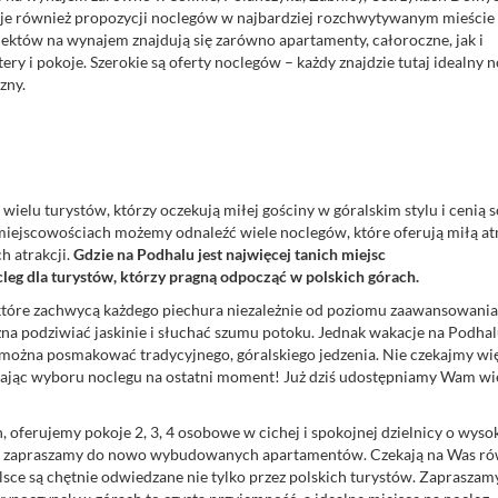
rakuje również propozycji noclegów w najbardziej rozchwytywanym mieście
iektów na wynajem znajdują się zarówno apartamenty, całoroczne, jak i
tery i pokoje. Szerokie są
oferty noclegów
– każdy znajdzie tutaj idealny 
zny.
wielu turystów, którzy oczekują miłej gościny w góralskim stylu i cenią 
miejscowościach możemy odnaleźć wiele noclegów, które oferują miłą at
h atrakcji.
Gdzie na Podhalu jest najwięcej tanich miejsc
leg dla turystów, którzy pragną odpocząć w polskich górach.
, które zachwycą każdego piechura niezależnie od poziomu zaawansowani
a podziwiać jaskinie i słuchać szumu potoku. Jednak wakacje na Podhalu
 można posmakować tradycyjnego, góralskiego jedzenia. Nie czekajmy wię
wiając wyboru noclegu na ostatni moment! Już dziś udostępniamy Wam wi
 oferujemy pokoje 2, 3, 4 osobowe w cichej i spokojnej dzielnicy o wys
znie zapraszamy do nowo wybudowanych apartamentów. Czekają na Was ró
lsce są chętnie odwiedzane nie tylko przez polskich turystów. Zapraszam