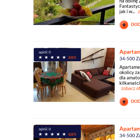
na dolinę
Fantastyc
jak i w...
z
DOD
Apartam
opinii: 0
0,0/5
34-500 
Apartamen
okolicy z
dla amato
kilkanaśc
zobacz o
DOD
Aparta
opinii: 0
0,0/5
34-500 Z