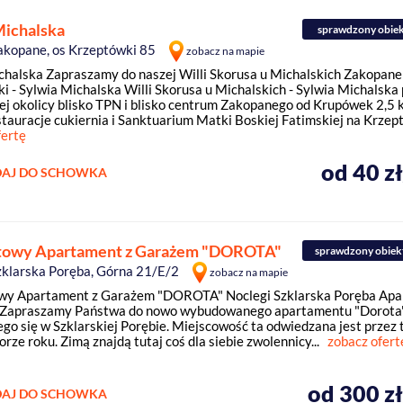
Michalska
sprawdzony obie
akopane, os Krzeptówki 85
zobacz na mapie
chalska Zapraszamy do naszej Willi Skorusa u Michalskich Zakopane
i - Sylwia Michalska Willi Skorusa u Michalskich - Sylwia Michalska
ej okolicy blisko TPN i blisko centrum Zakopanego od Krupówek 2,5 
stauracje cukiernia i Sanktuarium Matki Boskiej Fatimskiej na Krzept
fertę
od 40 z
AJ DO SCHOWKA
towy Apartament z Garażem "DOROTA"
sprawdzony obiek
zklarska Poręba, Górna 21/E/2
zobacz na mapie
wy Apartament z Garażem "DOROTA" Noclegi Szklarska Poręba Ap
apraszamy Państwa do nowo wybudowanego apartamentu "Dorota
ego się w Szklarskiej Porębie. Miejscowość ta odwiedzana jest przez
orze roku. Zimą znajdą tutaj coś dla siebie zwolennicy...
zobacz ofert
od 300 z
AJ DO SCHOWKA