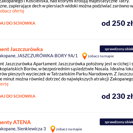
 Zakopanego i Kościeliska, nad którymi królują majestatyczne Tatry.
zne, zapierające dech w piersiach widoki można podziwiać zarówno w
obacz ofertę
od 250 z
AJ DO SCHOWKA
ent Jaszczurówka
sprawdzony obie
Zakopane, JASZCZURÓWKA-BORY 9A/1
zobacz na mapie
t Jaszczurówka Apartament Jaszczurówka położony jest w cichej i 
akopiańskich Borów, w bezpośrednim sąsiedztwie Nosala. Idealna loka
rów pieszych wycieczek w Tatrzańskim Parku Narodowym. Z Jaszcz
ie minut można również dotrzeć do największych atrakcji Zakopanego 
fertę
od 230 z
AJ DO SCHOWKA
menty ATENA
sprawdzony obie
akopane, Sienkiewicza 3
zobacz na mapie