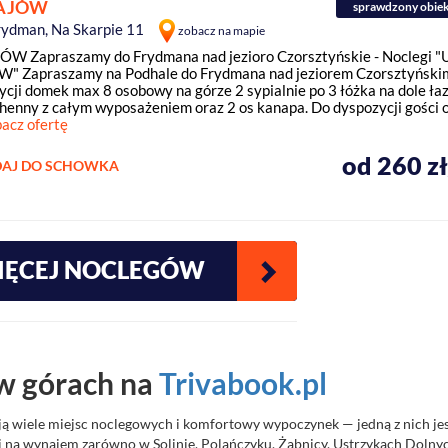
HAJÓW
sprawdzony obie
rydman, Na Skarpie 11
zobacz na mapie
W Zapraszamy do Frydmana nad jezioro Czorsztyńskie - Noclegi "
" Zapraszamy na Podhale do Frydmana nad jeziorem Czorsztyńsk
ycji domek max 8 osobowy na górze 2 sypialnie po 3 łóżka na dole ła
henny z całym wyposażeniem oraz 2 os kanapa. Do dyspozycji gości 
acz ofertę
od 260 z
AJ DO SCHOWKA
IĘCEJ
NOCLEGÓW
 w górach na
Trivabook.pl
ją wiele miejsc noclegowych i
komfortowy wypoczynek
— jedną z nich je
koi na wynajem zarówno w Solinie, Polańczyku, Żabnicy, Ustrzykach Dolny