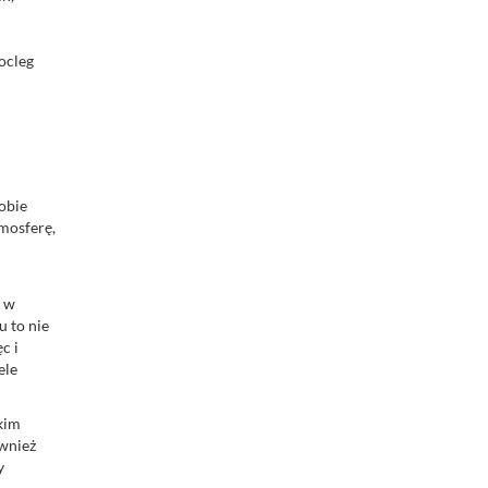
nocleg
sobie
mosferę,
a w
 to nie
c i
ele
okim
wnież
y