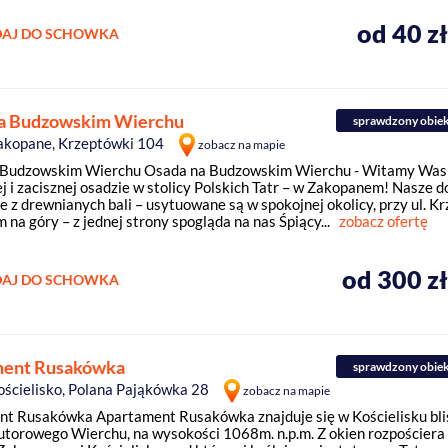
od 40 z
AJ DO SCHOWKA
a Budzowskim Wierchu
sprawdzony obie
akopane, Krzeptówki 104
zobacz na mapie
 Budzowskim Wierchu Osada na Budzowskim Wierchu - Witamy Was 
j i zacisznej osadzie w stolicy Polskich Tatr – w Zakopanem! Nasze d
 z drewnianych bali – usytuowane są w spokojnej okolicy, przy ul. Kr
 na góry – z jednej strony spogląda na nas Śpiący...
zobacz ofertę
od 300 z
AJ DO SCHOWKA
ment Rusakówka
sprawdzony obie
ościelisko, Polana Pająkówka 28
zobacz na mapie
t Rusakówka Apartament Rusakówka znajduje się w Kościelisku bli
utorowego Wierchu, na wysokości 1068m. n.p.m. Z okien rozpościera 