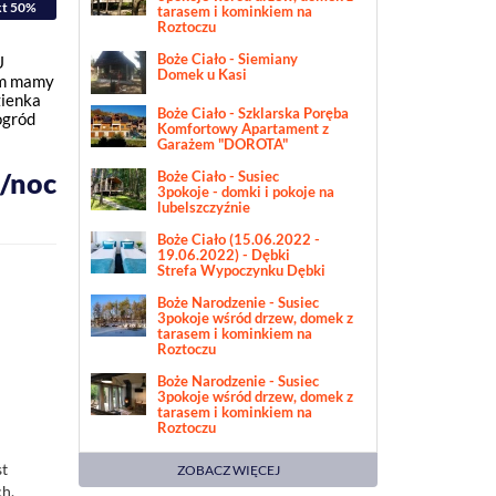
kt 50%
tarasem i kominkiem na
Roztoczu
Boże Ciało - Siemiany
U
Domek u Kasi
im mamy
zienka
Boże Ciało - Szklarska Poręba
ogród
Komfortowy Apartament z
Garażem "DOROTA"
ł/noc
Boże Ciało - Susiec
3pokoje - domki i pokoje na
lubelszczyźnie
Boże Ciało (15.06.2022 -
19.06.2022) - Dębki
Strefa Wypoczynku Dębki
Boże Narodzenie - Susiec
3pokoje wśród drzew, domek z
tarasem i kominkiem na
Roztoczu
Boże Narodzenie - Susiec
3pokoje wśród drzew, domek z
tarasem i kominkiem na
Roztoczu
st
ZOBACZ WIĘCEJ
ch,