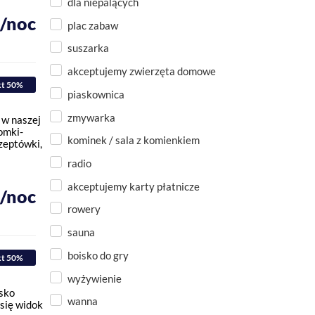
dla niepalących
ł/noc
plac zabaw
suszarka
akceptujemy zwierzęta domowe
kt 50%
piaskownica
zmywarka
w naszej
omki-
kominek / sala z komienkiem
zeptówki,
radio
akceptujemy karty płatnicze
ł/noc
rowery
sauna
boisko do gry
kt 50%
wyżywienie
sko
wanna
się widok