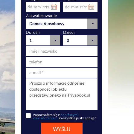
Zakwaterowanie
Domek 6-osobowy
Dorośli
Dzieci
1
0
zapoznałem się z
poniższymi
oświadczeniami
i wszystkie je akceptuję *
WYŚLIJ