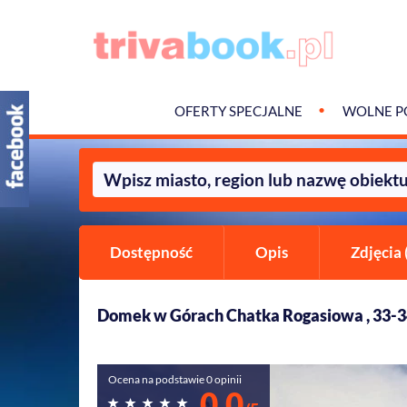
OFERTY SPECJALNE
WOLNE P
Dostępność
Opis
Zdjęcia 
Domek w Górach Chatka Rogasiowa , 33-
Ocena na podstawie 0 opinii
0,0