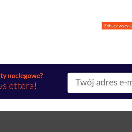
Zobacz wszyst
rty noclegowe?
wslettera!