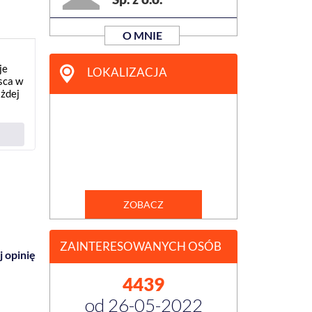
O MNIE
je
LOKALIZACJA
sca w
ażdej
ZOBACZ
ZAINTERESOWANYCH OSÓB
 opinię
4439
od 26-05-2022