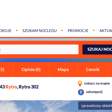
OKOJE
SZUKAM NOCLEGU
PROMOCJE
AKTUA
SZUKAJ NO
(5)
Opinie (0)
Mapa
Cennik
zobacz na mapie
343
Rytro
, Rytro 302
udostępnij
sprawdzony obiek