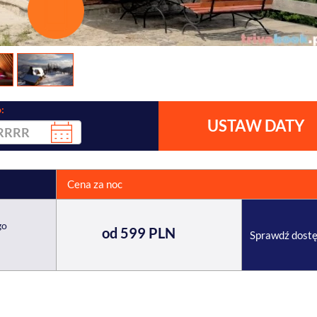
:
USTAW DATY
Cena za noc
go
od 599 PLN
Sprawdź dost