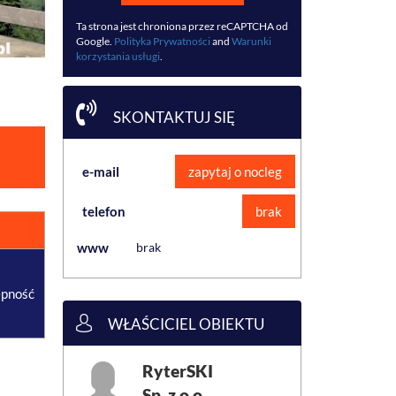
Ta strona jest chroniona przez reCAPTCHA od
Google.
Polityka Prywatności
and
Warunki
korzystania usługi
.
SKONTAKTUJ SIĘ
e-mail
zapytaj o nocleg
telefon
brak
www
brak
ępność
WŁAŚCICIEL OBIEKTU
RyterSKI
Sp. z o.o.