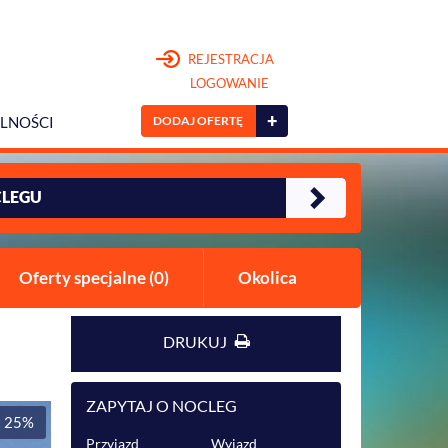
REJESTRACJA
LOGOWANIE
+
DODAJ OFERTĘ
LNOŚCI
CLEGU
Oferty specjalne (0)
Okolica
DRUKUJ
ZAPYTAJ O NOCLEG
t 25%
Przyjazd
Wyjazd