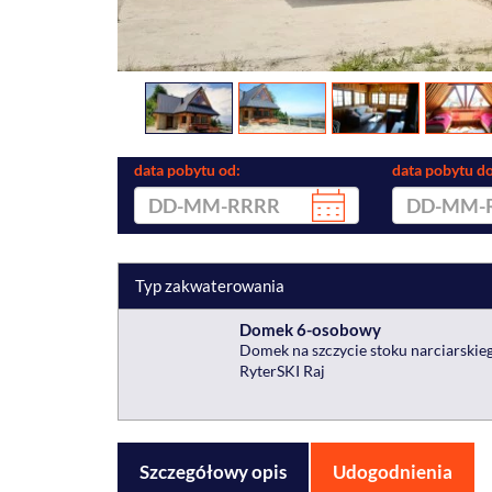
data pobytu od:
data pobytu do
Typ zakwaterowania
Domek 6-osobowy
Domek na szczycie stoku narciarskie
RyterSKI Raj
Szczegółowy opis
Udogodnienia