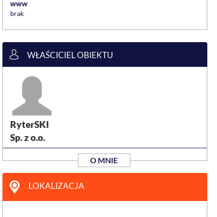
www
brak
WŁAŚCICIEL OBIEKTU
RyterSKI
Sp. z o.o.
O MNIE
LOKALIZACJA