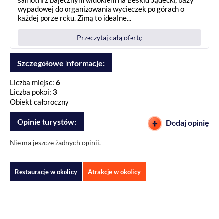
samotni z bajecznym widokiem na Beskid Sądecki, bazy
wypadowej do organizowania wycieczek po górach o
każdej porze roku. Zimą to idealne...
Przeczytaj całą ofertę
Szczegółowe informacje:
Liczba miejsc:
6
Liczba pokoi:
3
Obiekt całoroczny
Opinie turystów:
Dodaj opinię
Nie ma jeszcze żadnych opinii.
Restauracje w okolicy
Atrakcje w okolicy