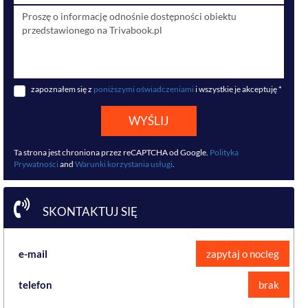
zapoznałem się z
poniższymi oświadczeniami
i wszystkie je akceptuję *
WYŚLIJ
Ta strona jest chroniona przez reCAPTCHA od Google.
Polityka
Prywatności
and
Warunki korzystania usługi
.
SKONTAKTUJ SIĘ
e-mail
zapytaj o nocleg
telefon
brak