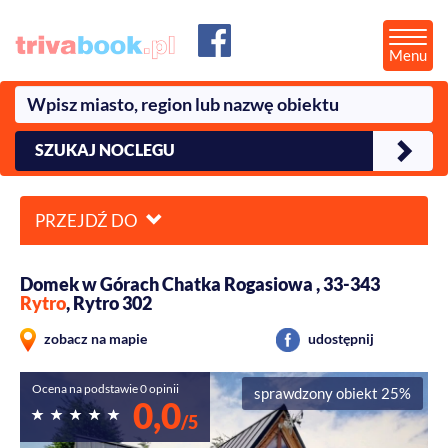
Menu
SZUKAJ NOCLEGU
PRZEJDŹ DO
Domek w Górach Chatka Rogasiowa , 33-343
Rytro
, Rytro 302
zobacz na mapie
udostępnij
Ocena na podstawie 0 opinii
sprawdzony obiekt 25%
0,0
/5