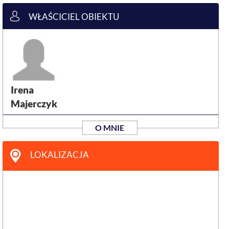
WŁAŚCICIEL OBIEKTU
Irena
Majerczyk
O MNIE
LOKALIZACJA