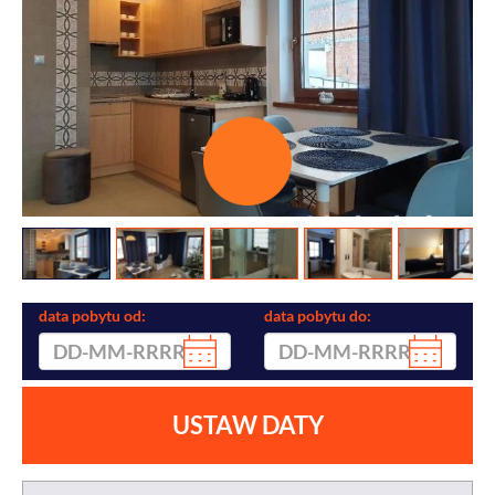
data pobytu od:
data pobytu do:
USTAW DATY