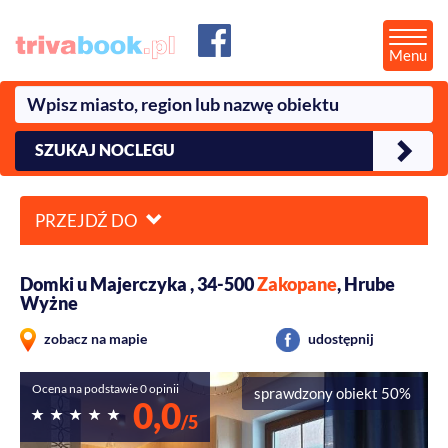
Menu
SZUKAJ NOCLEGU
PRZEJDŹ DO
Domki u Majerczyka , 34-500
Zakopane
, Hrube
Wyżne
zobacz na mapie
udostępnij
Ocena na podstawie 0 opinii
sprawdzony obiekt 50%
0,0
/5