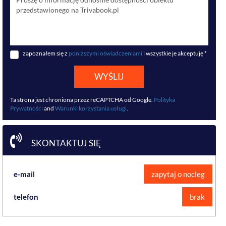
zapoznałem się z
poniższymi oświadczeniami
i wszystkie je akceptuję *
WYŚLIJ
Ta strona jest chroniona przez reCAPTCHA od Google.
Polityka
Prywatności
and
Warunki korzystania usługi
.
SKONTAKTUJ SIĘ
e-mail
zapytaj o nocleg
telefon
brak