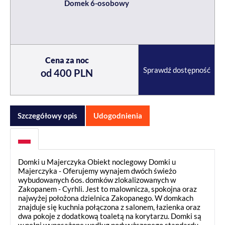
Domek 6-osobowy
Cena za noc
Sprawdź dostępność
od 400 PLN
Szczegółowy opis
Udogodnienia
Domki u Majerczyka Obiekt noclegowy Domki u
Majerczyka - Oferujemy wynajem dwóch świeżo
wybudowanych 6os. domków zlokalizowanych w
Zakopanem - Cyrhli. Jest to malownicza, spokojna oraz
najwyżej położona dzielnica Zakopanego. W domkach
znajduje się kuchnia połączona z salonem, łazienka oraz
dwa pokoje z dodatkową toaletą na korytarzu. Domki są
w pełni wyposażone według podwyższonego standardu