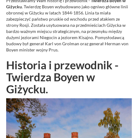
Przedstawiamy Wam historię i przewodnik -
Twierdza Boyen w
Giżycku
. Twierdzę Boyen wybudowano jako ogniwo główne linii
obronnej w Giżycku w latach 1844-1856. Linia ta miała
zabezpieczyć państwo pruskie od wschodu przed atakiem ze
strony Rosji. Została usytuowana na przedmieściach Giżycka w
bardzo ważnym miejscu strategicznym, na przesmyku między
dużymi jeziorami Niegocin a jeziorem Kisajno. Pomysłodawcą
budowy był generał Karl von Grolman oraz generał Herman von
Boyen minister wojny Prus.
Historia i przewodnik -
Twierdza Boyen w
Giżycku.