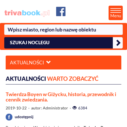
Menu
SZUKAJ NOCLEGU
AKTUALNOŚCI
AKTUALNOŚCI
WARTO ZOBACZYĆ
Twierdza Boyen w Giżycku, historia, przewodnik i
cennik zwiedzania.
2019-10-22
· autor: Administrator ·
6384
udostępnij