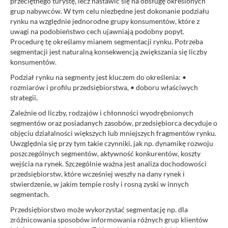
przeciętnego turystę, lecz nastawić się na obsługę określonych
grup nabywców. W tym celu niezbędne jest dokonanie podziału
rynku na względnie jednorodne grupy konsumentów, które z
uwagi na podobieństwo cech ujawniają podobny popyt.
Procedurę tę określamy mianem segmentacji rynku. Potrzeba
segmentacji jest naturalną konsekwencją zwiększania się liczby
konsumentów.
Podział rynku na segmenty jest kluczem do określenia: •
rozmiarów i profilu przedsiębiorstwa, • doboru właściwych
strategii,
Zależnie od liczby, rodzajów i chłonności wyodrębnionych
segmentów oraz posiadanych zasobów, przedsiębiorca decyduje o
objęciu działalności większych lub mniejszych fragmentów rynku.
Uwzględnia się przy tym takie czynniki, jak np. dynamikę rozwoju
poszczególnych segmentów, aktywność konkurentów, koszty
wejścia na rynek. Szczególnie ważna jest analiza dochodowości
przedsiębiorstw, które wcześniej weszły na dany rynek i
stwierdzenie, w jakim tempie rosły i rosną zyski w innych
segmentach.
Przedsiębiorstwo może wykorzystać segmentację np. dla
zróżnicowania sposobów informowania różnych grup klientów