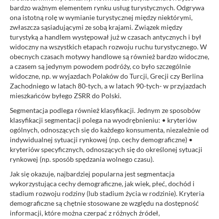
bardzo ważnym elementem rynku usług turystycznych. Odgrywa
ona istotną rolę w wymianie turystycznej między niektórymi,
zwłaszcza sąsiadującymi ze sobą krajami. Związek między
turystyką a handlem występował już w czasach antycznych i był
widoczny na wszystkich etapach rozwoju ruchu turystycznego. W
obecnych czasach motywy handlowe są również bardzo widoczne,
a czasem są jedynym powodem podróży, co było szczególnie
widoczne, np. w wyjazdach Polaków do Turcji, Grecji czy Berlina
Zachodniego w latach 80-tych, a w latach 90-tych- w przyjazdach
mieszkańców byłego ZSRR do Polski.
Segmentacja podlega również klasyfikacji. Jednym ze sposobów
klasyfikacji segmentacji polega na wyodrębnieniu: • kryteriów
ogólnych, odnoszących się do każdego konsumenta, niezależnie od
indywidualnej sytuacji rynkowej (np. cechy demograficzne) •
kryteriów specyficznych, odnoszących się do określonej sytuacji
rynkowej (np. sposób spędzania wolnego czasu).
Jak się okazuje, najbardziej popularna jest segmentacja
wykorzystująca cechy demograficzne, jak wiek, płeć, dochód i
stadium rozwoju rodziny (lub stadium życia w rodzinie). Kryteria
demograficzne są chętnie stosowane ze względu na dostępność
informacji, które można czerpać z różnych źródeł,