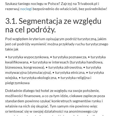
Szukasz taniego noclegu w Polsce? Zajrzyj na Trivabook.pl i
rezerwuj
noclegi
bezpośrednio do właścicieli, bez pośredników!
3.1. Segmentacja ze względu
na cel podróży.
Pod względem kryterium opisującym podróż turystyczną, jakim
jest cel podróży wymienić można przykłady ruchu turystycznego
takie jak
• turystyka wypoczynkowa, • turystyka poznawcza, • turystyka
kwalifikowana, • turystyka w interesach (turystyka handlowa,
biznesowa, kongresowa), • turystyka zdrowotna, • turystyka
motywacyjna (stymulacyjna), • turystyka etniczna, • turystyka
wiejska, • turystyka ekologiczna, • turystyka religijna i
pielgrzymkowa
Dokładnie dlatego też hotel ze względu na swoje położenie,
możliwości finansowe, a co za tym idzie, ciekawe zaplecze poza
standardem powinno szukać konkretnych segmentów rynku i
właśnie na nich się skupiać. Tym samym nie powinno więc
orientować się w swojej działalności na anonimowego czy