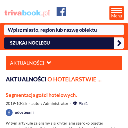
Menu
SZUKAJ NOCLEGU
AKTUALNOŚCI
AKTUALNOŚCI
O HOTELARSTWIE ...
Segmentacja gości hotelowych.
2019-10-25
· autor: Administrator ·
9581
udostępnij
W tym artykule zajęliśmy się kryteriami szeroko pojętej