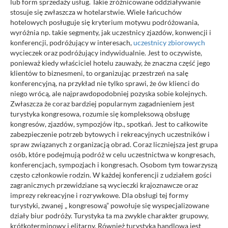
lub form sprzedaży usług. Takie zróżnicowane oddziaływanie
stosuje się zwłaszcza w hotelarstwie. Wiele łańcuchów
hotelowych posługuje się kryterium motywu podróżowania,
wyróżnia np. takie segmenty, jak uczestnicy zjazdów, konwencji i
konferencji, podróżujący w interesach,
uczestnicy zbiorowych
wycieczek oraz podróżujący indywidualnie. Jest to oczywiste,
ponieważ kiedy właściciel hotelu zauważy, że znaczna część jego
klientów to biznesmeni, to organizując przestrzeń na salę
konferencyjną, na przykład nie tylko sprawi, że ów klienci do
niego wrócą, ale najprawdopodobniej pozyska sobie kolejnych.
Zwłaszcza że coraz bardziej popularnym zagadnieniem jest
turystyka kongresowa, rozumie się kompleksową obsługę
kongresów, zjazdów, sympozjów itp., spotkań. Jest to całkowite
zabezpieczenie potrzeb bytowych i rekreacyjnych uczestników i
spraw związanych z organizacją obrad. Coraz liczniejsza jest grupa
osób, które podejmują podróż w celu uczestnictwa w kongresach,
konferencjach, sympozjach i kongresach. Osobom tym towarzyszą
często członkowie rodzin. W każdej konferencji z udziałem gości
zagranicznych przewidziane są wycieczki krajoznawcze oraz
imprezy rekreacyjne i rozrywkowe. Dla obsługi tej formy
turystyki, zwanej „ kongresową” powołuje się wyspecjalizowane
działy biur podróży. Turystyka ta ma zwykle charakter grupowy,
krótkoterminowy i elitarny. Również turystyka handlowa jest