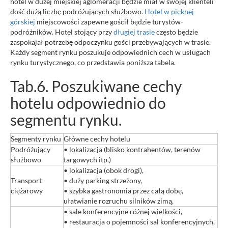
hotel w dużej miejskiej aglomeracji będzie miał w swojej klienteli
dość dużą liczbę podróżujących służbowo.
Hotel w pięknej
górskiej
miejscowości zapewne gościł będzie turystów-
podróżników. Hotel stojący przy
długiej trasie
często będzie
zaspokajał potrzebę odpoczynku gości przebywających w trasie.
Każdy segment rynku poszukuje odpowiednich cech w usługach
rynku turystycznego, co przedstawia poniższa tabela.
Tab.6. Poszukiwane cechy
hotelu odpowiednio do
segmentu rynku.
Segmenty rynku
Główne cechy hotelu
Podróżujący
• lokalizacja (blisko kontrahentów, terenów
służbowo
targowych itp.)
• lokalizacja (obok drogi),
Transport
• duży parking strzeżony,
ciężarowy
• szybka gastronomia przez całą dobę,
ułatwianie rozruchu silników zimą,
• sale konferencyjne różnej wielkości,
• restauracja o pojemności sal konferencyjnych,