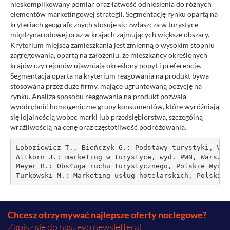
nieskomplikowany pomiar oraz łatwość odniesienia do różnych
elementów marketingowej strategii. Segmentację rynku opartą na
kryteriach geograficznych stosuje się zwłaszcza w turystyce
międzynarodowej oraz w krajach zajmujących większe obszary.
Kryterium miejsca zamieszkania jest zmienną o wysokim stopniu
zagregowania, opartą na założeniu, że mieszkańcy określonych
krajów czy rejonów ujawniają określony popyt i preferencje.
Segmentacja oparta na kryterium reagowania na produkt bywa
stosowana przez duże firmy, mające ugruntowaną pozycję na
rynku. Analiza sposobu reagowania na produkt pozwala
wyodrębnić homogeniczne grupy konsumentów, które wyróżniają
się lojalnością wobec marki lub przedsiębiorstwa, szczególną
wrażliwością na cenę oraz częstotliwość podróżowania.
Łoboziewicz T., Bieńczyk G.: Podstawy turystyki, Wyż
Altkorn J.: marketing w turystyce, wyd. PWN, Warszaw
Meyer B.: Obsługa ruchu turystycznego, Polskie Wydaw
Turkowski M.: Marketing usług hotelarskich, Polskie 
Chcesz otrzymywać najlepsze oferty noclegowe?
Zapisz się do naszego newslettera!