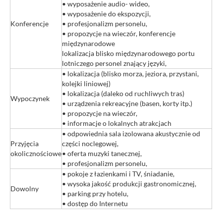
• wyposażenie audio- wideo,
• wyposażenie do ekspozycji,
Konferencje
• profesjonalizm personelu,
• propozycje na wieczór, konferencje
międzynarodowe
lokalizacja blisko międzynarodowego portu
lotniczego personel znający języki,
• lokalizacja (blisko morza, jeziora, przystani,
kolejki liniowej)
• lokalizacja (daleko od ruchliwych tras)
Wypoczynek
• urządzenia rekreacyjne (basen, korty itp.)
• propozycje na wieczór,
• informacje o lokalnych atrakcjach
• odpowiednia sala izolowana akustycznie od
Przyjęcia
części noclegowej,
okolicznościowe
• oferta muzyki tanecznej,
• profesjonalizm personelu,
• pokoje z łazienkami i TV, śniadanie,
• wysoka jakość produkcji gastronomicznej,
Dowolny
• parking przy hotelu,
• dostęp do Internetu