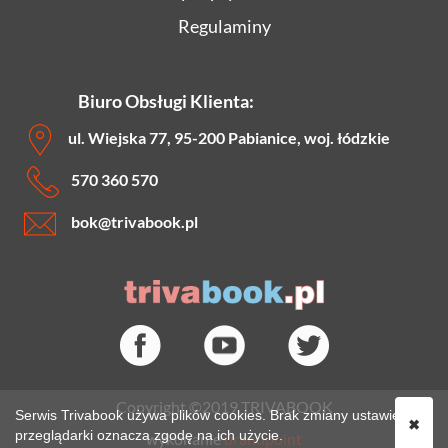
Regulaminy
Biuro Obsługi Klienta:
ul. Wiejska 77, 95-200 Pabianice, woj. łódzkie
570 360 570
bok
@trivabook.pl
Copyright ©2019 TRIVABOOK
Serwis Trivabook używa plików cookies. Brak zmiany ustawień
✖
przeglądarki oznacza zgodę na ich użycie.
wykonanie
brandpoint