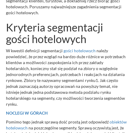
segmentacji klienteli, turystów, a dokładniej rzecz biorąc gości
hotelowych. Poruszamy najważniejsze zagadnienia segmentacji
gości hotelowych.
Kryteria segmentacji
gości hotelowych
W kwestii definicji segmentacji
gości hotelowych
należy
powiedzieć, że przez wzgląd na bardzo duże różnice w potrzebach
klientów a możliwości zaspokojenia ich przez zakłady
hotelarskich, konieczny stał się podział na zbiory o względnie
jednorodnych preferencjach, potrzebach i reakcjach na działania
rynkowe. Zbiory te nazywamy segmentami rynku1. Jak często
jednak zaznaczają autorzy opracowań na powyższy temat, nie
istnieje jednak jedna podstawowa metoda podziału rynku
hotelarskiego na segmenty, czy możliwości tworzenia segmentów
rynku.
NOCLEGI W GÓRACH
Pomimo tego jednak sprawą dość prostą jest odpowiedź
obiektów
hotelowych
na poszczególne segmenty. Sprawą oczywistą jest, że