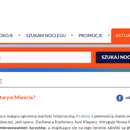
OKOJE
SZUKAM NOCLEGU
PROMOCJE
AKTUA
SZUKAJ NO
E
Starym Mieście?
ud
iejsca mające ogromną wartość historyczną,
Kraków
z pewnością stanie si
obaczyć, jest sporo. Zachwyca Kazimierz, kusi Kleparz, intryguje Nowa 
ainteresowaniem turystów
, a znajdujące się na jego terenie zabytki są