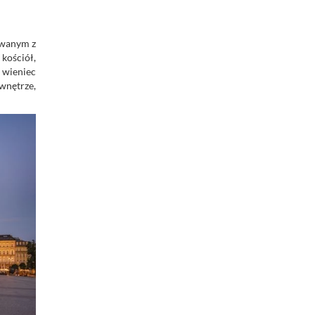
ywanym z
kościół,
 wieniec
 wnętrze,