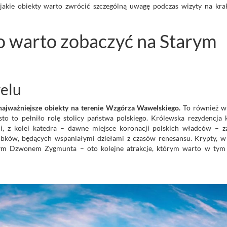
jakie obiekty warto zwrócić szczególną uwagę podczas wizyty na kra
o warto zobaczyć na Starym
elu
najważniejsze obiekty na terenie Wzgórza Wawelskiego.
To również w
to to pełniło rolę stolicy państwa polskiego. Królewska rezydencja k
, z kolei katedra – dawne miejsce koronacji polskich władców – 
robków, będących wspaniałymi dziełami z czasów renesansu. Krypty, w
nnym Dzwonem Zygmunta – oto kolejne atrakcje, którym warto w tym