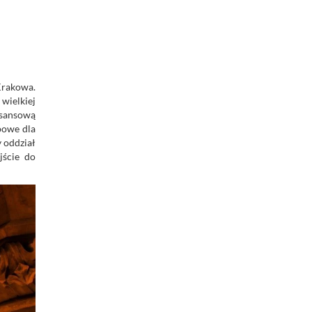
Krakowa.
wielkiej
esansową
powe dla
 oddział
jście do