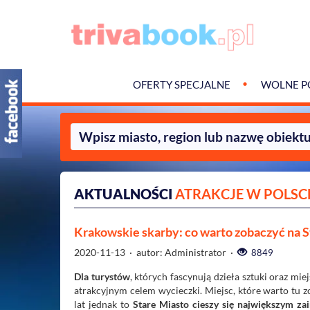
OFERTY SPECJALNE
WOLNE P
AKTUALNOŚCI
ATRAKCJE W POLSC
Krakowskie skarby: co warto zobaczyć na 
2020-11-13
· autor: Administrator ·
8849
Dla turystów
, których fascynują dzieła sztuki oraz m
atrakcyjnym celem wycieczki. Miejsc, które warto tu z
lat jednak to
Stare Miasto cieszy się największym z