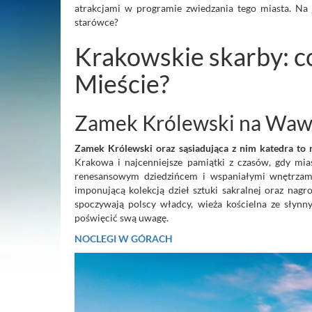
atrakcjami w programie zwiedzania tego miasta. Na 
starówce?
Krakowskie skarby: c
Mieście?
Zamek Królewski na Waw
Zamek Królewski oraz sąsiadująca z nim katedra to 
Krakowa i najcenniejsze pamiątki z czasów, gdy mias
renesansowym dziedzińcem i wspaniałymi wnętrzami
imponującą kolekcją dzieł sztuki sakralnej oraz nag
spoczywają polscy władcy, wieża kościelna ze sły
poświęcić swą uwagę.
NOCLEGI W GÓRACH