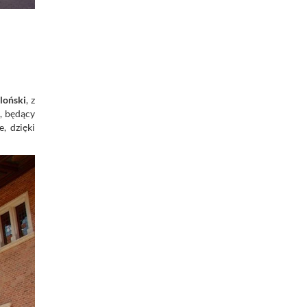
loński
, z
, będący
, dzięki