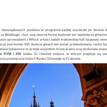
n z obowiązkowych punktów w programie każdej wycieczki po terenie 
erza Wielkiego, choć swą obecną formę budynek ten zawdzięcza głównie 
asie sprowadzeni z Włoch artyści nadali krakowskiej hali targowej ren
eszcze pod koniec XIX stulecia gmach ten został przebudowany, cechy ty
zesne Sukiennice to przede wszystkim liczne kramy oraz doskonale znany
go XVIII i XIX
wieku. To również miejsce, w którym znajduje się we
zycja poświęcona historii Rynku Głównego w Krakowie.