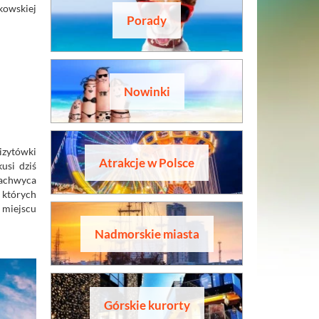
kowskiej
Porady
Nowinki
izytówki
Atrakcje w Polsce
usi dziś
zachwyca
 których
 miejscu
Nadmorskie miasta
Górskie kurorty