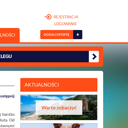
REJESTRACJA
LOGOWANIE
+
DODAJ OFERTĘ
LNOŚCI
CLEGU
AKTUALNOŚCI
ostępnij
Warto zobaczyć
ę bardzo
Huta. Od
 głównymi