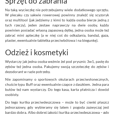
Sprzęt do zabrania
Na taką wycieczkę nie potrzebujemy wiele dodatkowego sprzętu.
W plecaku czy sakwie rowerowej powinny znaleźć się scyzoryk
oraz multitool (jak jedziemy z kimś to każda osoba bierze jedną z
tych rzeczy), jeden zestaw naprawczy na dwie osoby, każdy
powinien posiadać własną zapasową dętkę, jedna osoba może też
zabrać mini apteczkę (a w niej coś do odkażania, bandaż, gaza,
plaster, ewentualnie tabletka przeciwbólowa i na biegunkę).
Odzież i kosmetyki
Wystarczy jak jedna osoba weźmie żel pod prysznic 3w1, pastę do
zębów też jedna osoba. Pakujemy swoją szczoteczkę do zębów i
dezodorant w razie potrzeby.
Nie zapominamy o sportowych okularach przeciwsłonecznych,
chuście typu Buff oraz ewentualnie czapce z daszkiem. Jedna para
butów też nam wystarczy. Do tego kasa, karta płatnicza i dowód
osobisty.
Do tego kurtka przeciwdeszczowa – może to być cienki płaszcz
jednorazowy, gdy wybieramy się latem i pogoda zazwyczaj jest
bardzo dobra. Albo dobrej jakości kurtka przeciwdeszczowa – gdy