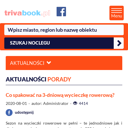
Menu
SZUKAJ NOCLEGU
AKTUALNOŚCI
AKTUALNOŚCI
PORADY
Co spakować na 3-dniową wycieczkę rowerową?
2020-08-01
· autor: Administrator ·
4414
udostępnij
Sezon na wycieczki rowerowe w pełni – te jednodniowe jak i