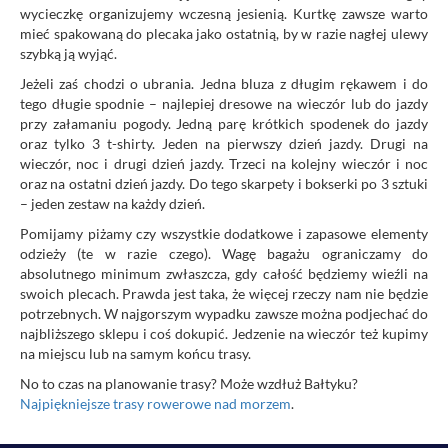
wycieczkę organizujemy wczesną jesienią. Kurtkę zawsze warto
mieć spakowaną do plecaka jako ostatnią, by w razie nagłej ulewy
szybką ją wyjąć.
Jeżeli zaś chodzi o ubrania. Jedna bluza z długim rękawem i do
tego długie spodnie – najlepiej dresowe na wieczór lub do jazdy
przy załamaniu pogody. Jedną parę krótkich spodenek do jazdy
oraz tylko 3 t-shirty. Jeden na pierwszy dzień jazdy. Drugi na
wieczór, noc i drugi dzień jazdy. Trzeci na kolejny wieczór i noc
oraz na ostatni dzień jazdy. Do tego skarpety i bokserki po 3 sztuki
– jeden zestaw na każdy dzień.
Pomijamy piżamy czy wszystkie dodatkowe i zapasowe elementy
odzieży (te w razie czego). Wagę bagażu ograniczamy do
absolutnego minimum zwłaszcza, gdy całość będziemy wieźli na
swoich plecach. Prawda jest taka, że więcej rzeczy nam nie będzie
potrzebnych. W najgorszym wypadku zawsze można podjechać do
najbliższego sklepu i coś dokupić. Jedzenie na wieczór też kupimy
na miejscu lub na samym końcu trasy.
No to czas na planowanie trasy? Może wzdłuż Bałtyku?
Najpiękniejsze trasy rowerowe nad morzem
.