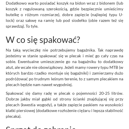
Dodatkowo warto posiadać koszyk na bidon wraz z bidonem (lub
koszyk z regulowaną szerokością, gdzie bezpiecznie umieścimy
butelkę o różnym rozmiarze), dobre zapięcie (najlepiej typu U-
lock) oraz sakwę na ramię lub pod siodełko (obie razem też się
sprawdzą). To tyle.
W co się spakować?
Na taką wycieczkę nie potrzebujemy bagażnika. Tak naprawdę
jesteśmy w stanie spakować się w plecak i mieć go cały czas na
sobie. Ewentualne umieszczenie go na bagażniku to dodatkowy
atut, ale wcale nie obowiązkowy. Jeżeli mamy rowery typu MTB (w
których bardzo rzadko montuje się bagażniki) i zamierzamy dużo
podróżować po trudnym leśnym terenie, to z samym plecakiem na
plecach będzie nam nawet wygodniej.
Spakować się damy radę w plecak o pojemności 20-25 litrów.
Dobrze jakby miał gąbki od strony ścianki znajdującej się przy
plecach (kwestia wygody), a także zapięcie paskiem na wysokości
klatki piersiowej (dodatkowe rozłożenie ciężaru i lepsza stabilność
plecaka).