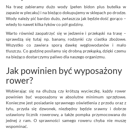
Na trasę zabieramy dużo wody (pełen bidon plus butelka w
zapasie w plecaku) i na bieżąco dokupujemy w sklepach po drodze.
Wody należy pić bardzo dużo, zwłaszcza jak będzie dość gorąco –
wtedy to nawet kilka łyków co pół godziny.
Warto również zaopatrzyć się w jedzenie i przekąski na trasę –
sprawdzą się tutaj np. banany, rodzynki czy ciastka zbożowe.
Wszystko co zawiera sporą dawkę węglowodanów i mało
tłuszczu. Co godzinę posilamy się drobną przekąską, dzięki czemu
na bieżąco dostarczymy paliwo dla naszego organizmu.
Jak powinien być wyposażony
rower?
Wybierając się na dłuższą czy krótszą wycieczkę, każdy rower
powinien być wyposażony w absolutne minimum sprzętowe.
Konieczne jest posiadanie sprawnego oświetlenia z przodu oraz z
tyłu, przyda się dzwonek, niezbędny będzie srawny i dobrze
ustawiony licznik rowerowy, a także pompka przymocowana do
jednej z ram. O sprawności samego roweru chyba nie muszę
wspominać.