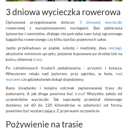
3 dniowa wycieczka rowerowa
Opisywane przygotowanie dotyczy
3 dniowej wycieczki
rowerowej z wynajmowanymi noclegami. Bez zabierania
śpiworów i namiotów, dlatego nie potrzeba nam tutaj ogromnego
bagażnika rowerowego czy kilku bardzo pojemnych sakw.
Jazda przykładowo w piątek, sobotę i niedzielę, dwa
noclegi
,
absolutne minimum sprzętu, jedzenie kupowane po drodze lub na
końcu dziennej
trasy
.
Po całodniowych trudach pedałowania - prysznic i kolacja.
Wieczorem relaks nad jeziorem, przy ognisku, w lesie,
nad
morzem
czy gdziekolwiek dokąd dojedziemy.
Rano śniadanko i kolejny odcinek zaplanowanej trasy do
pokonania. A jak długa powinna być
trasa
? Wszystko zależy od
uczestników wycieczki. Tak naprawdę przedział dziennego
dystansu od 60 do 120 kilometrów w zależności od formy,
powinien być wystarczający. Z przerwami oczywiście.
Pożywienie na trasie