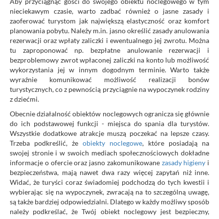
Aby przyciągnąć gości do swojego obiektu noclegowego w tym
nieciekawym czasie, warto zadbać również o jasne zasady i
zaoferować turystom jak największą elastyczność oraz komfort
planowania pobytu. Należy m.in. jasno określić zasady anulowania
rezerwacji oraz wpłaty zaliczki i ewentualnego jej zwrotu. Można
tu zaproponować np. bezpłatne anulowanie rezerwacji i
bezproblemowy zwrot wpłaconej zaliczki na konto lub możliwość
wykorzystania jej w innym dogodnym terminie. Warto także
wyraźnie komunikować możliwość realizacji bonów
turystycznych, co z pewnością przyciągnie na wypoczynek rodziny
z dziećmi.
Obecnie działalność obiektów noclegowych ogranicza się głównie
do ich podstawowej funkcji - miejsca do spania dla turystów.
Wszystkie dodatkowe atrakcje muszą poczekać na lepsze czasy.
Trzeba podkreślić, że
obiekty noclegowe
, które posiadają na
swojej stronie i w swoich mediach społecznościowych dokładne
informacje o ofercie oraz jasno zakomunikowane
zasady higieny
i
bezpieczeństwa, mają nawet dwa razy więcej zapytań niż inne.
Widać, że turyści coraz świadomiej podchodzą do tych kwestii i
wybierając się na wypoczynek, zwracają na to szczególną uwagę,
są także bardziej odpowiedzialni. Dlatego w każdy możliwy sposób
należy podkreślać, że Twój obiekt noclegowy jest bezpieczny,