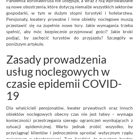
Pandemia koronawirusa nie ustępuje, a wraz z nią wprowadzane
są nowe obostrzenia, które dotyczą niemalże wszystkich sektorów
gospodarki, w tym w dużym stopni turystyki i hotelarstwa.
Pensjonaty, kwatery prywatne i inne obiekty noclegowe muszą
przestawić się na zupełnie nowe tory. Jakie wymagania trzeba
spełnić, aby móc bezpiecznie przyjmować gości? Jakie kroki
podjąć, by zachęcić turystów do przyjazdu? Szczegóły w
poniższym artykule.
Zasady prowadzenia
usług noclegowych w
czasie epidemii COVID-
19
Dla właścicieli pensjonatów, kwater prywatnych oraz innych
obiektów noclegowych obecny czas nie jest łatwy – wymaga
konieczności przestrzegania szeregu ograniczeń wynikających z
sytuacji epidemicznej. Warto jednak zrobić wszystko, by
przyciągnąć klientów i jednocześnie sprostać wytycznym rządu
związanym z obostrzeniami. Tym bardziej, że turystom bardzo