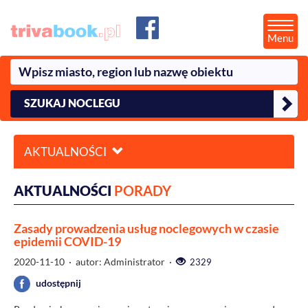
Menu
SZUKAJ NOCLEGU
AKTUALNOŚCI
AKTUALNOŚCI
PORADY
Zasady prowadzenia usług noclegowych w czasie
epidemii COVID-19
2020-11-10
· autor: Administrator ·
2329
udostępnij