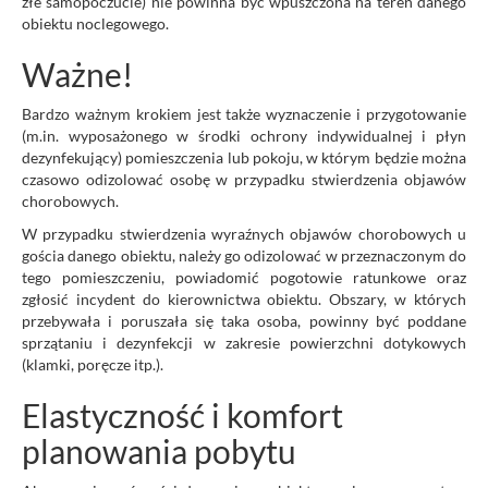
złe samopoczucie) nie powinna być wpuszczona na teren danego
obiektu noclegowego.
Ważne!
Bardzo ważnym krokiem jest także wyznaczenie i przygotowanie
(m.in. wyposażonego w środki ochrony indywidualnej i płyn
dezynfekujący) pomieszczenia lub pokoju, w którym będzie można
czasowo odizolować osobę w przypadku stwierdzenia objawów
chorobowych.
W przypadku stwierdzenia wyraźnych objawów chorobowych u
gościa danego obiektu, należy go odizolować w przeznaczonym do
tego pomieszczeniu, powiadomić pogotowie ratunkowe oraz
zgłosić incydent do kierownictwa obiektu. Obszary, w których
przebywała i poruszała się taka osoba, powinny być poddane
sprzątaniu i dezynfekcji w zakresie powierzchni dotykowych
(klamki, poręcze itp.).
Elastyczność i komfort
planowania pobytu