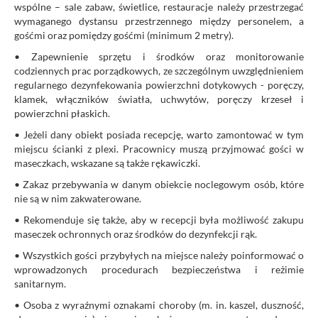
wspólne – sale zabaw, świetlice, restauracje należy przestrzegać
wymaganego dystansu przestrzennego między personelem, a
gośćmi oraz pomiędzy gośćmi (minimum 2 metry).
• Zapewnienie sprzętu i środków oraz monitorowanie
codziennych prac porządkowych, ze szczególnym uwzględnieniem
regularnego dezynfekowania powierzchni dotykowych - poręczy,
klamek, włączników światła, uchwytów, poręczy krzeseł i
powierzchni płaskich.
• Jeżeli dany obiekt posiada recepcję, warto zamontować w tym
miejscu ścianki z plexi. Pracownicy muszą przyjmować gości w
maseczkach, wskazane są także rękawiczki.
• Zakaz przebywania w danym obiekcie noclegowym osób, które
nie są w nim zakwaterowane.
• Rekomenduje się także, aby w recepcji była możliwość zakupu
maseczek ochronnych oraz środków do dezynfekcji rąk.
• Wszystkich gości przybyłych na miejsce należy poinformować o
wprowadzonych procedurach bezpieczeństwa i reżimie
sanitarnym.
• Osoba z wyraźnymi oznakami choroby (m. in. kaszel, duszność,