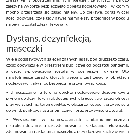
zależy na wyborze bezpiecznego obiektu noclegowego – w którym
mocno przestrzega się zasad higieny. Co ciekawe, coraz więcej
gości dopytuje, czy każdy nawet najmniejszy przedmiot w pokoju
na pewno został zdezynfekowany.
Dystans, dezynfekcja,
maseczki
Wiele podstawowych zaleceń znanych jest już od dłuższego czasu,
część obowiązuje w przestrzeni publicznej od początku pandemii,
a część wprowadzona została w późniejszym okresie. Oto
najistotniejsze zasady, których trzeba przestrzegać w obiektach
noclegowych, aby móc bezpiecznie przyjmować gości:
• Umieszczenie na terenie obiektu noclegowego dozowników z
płynem do dezynfekcji rąk dostępnych dla gości, a w szczególności
przy wejściach na teren obiektu, w obszarze recepcji, przy wejściu
do wind, punktów gastronomicznych oraz przy wyjściu z toalet.
• Wywieszenie w pomieszczeniach sanitarnohigienicznych
instrukcji dot. mycia rąk, zdejmowania i zakładania rękawiczek,
zdejmowania i nakładania maseczki, a przy dozownikach z płynem