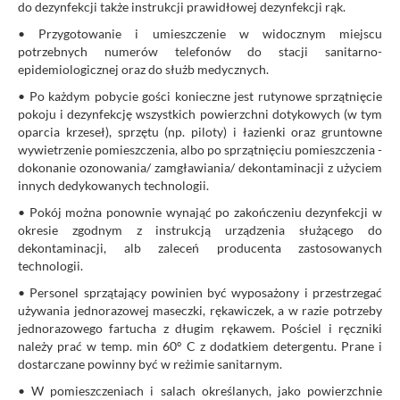
do dezynfekcji także instrukcji prawidłowej dezynfekcji rąk.
• Przygotowanie i umieszczenie w widocznym miejscu
potrzebnych numerów telefonów do stacji sanitarno-
epidemiologicznej oraz do służb medycznych.
• Po każdym pobycie gości konieczne jest rutynowe sprzątnięcie
pokoju i dezynfekcję wszystkich powierzchni dotykowych (w tym
oparcia krzeseł), sprzętu (np. piloty) i łazienki oraz gruntowne
wywietrzenie pomieszczenia, albo po sprzątnięciu pomieszczenia -
dokonanie ozonowania/ zamgławiania/ dekontaminacji z użyciem
innych dedykowanych technologii.
• Pokój można ponownie wynająć po zakończeniu dezynfekcji w
okresie zgodnym z instrukcją urządzenia służącego do
dekontaminacji, alb zaleceń producenta zastosowanych
technologii.
• Personel sprzątający powinien być wyposażony i przestrzegać
używania jednorazowej maseczki, rękawiczek, a w razie potrzeby
jednorazowego fartucha z długim rękawem. Pościel i ręczniki
należy prać w temp. min 60º C z dodatkiem detergentu. Prane i
dostarczane powinny być w reżimie sanitarnym.
• W pomieszczeniach i salach określanych, jako powierzchnie