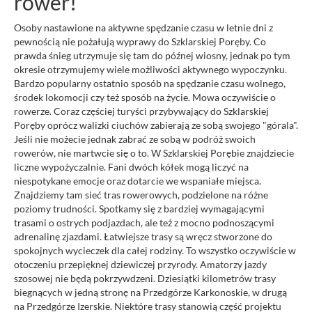
rower!
Osoby nastawione na aktywne spędzanie czasu w letnie dni z
pewnością nie pożałują wyprawy do Szklarskiej Poręby. Co
prawda śnieg utrzymuje się tam do późnej wiosny, jednak po tym
okresie otrzymujemy wiele możliwości aktywnego wypoczynku.
Bardzo popularny ostatnio sposób na spędzanie czasu wolnego,
środek lokomocji czy też sposób na życie. Mowa oczywiście o
rowerze. Coraz częściej turyści przybywający do Szklarskiej
Poręby oprócz walizki ciuchów zabierają ze sobą swojego "górala".
Jeśli nie możecie jednak zabrać ze sobą w podróż swoich
rowerów, nie martwcie się o to. W Szklarskiej Porębie znajdziecie
liczne wypożyczalnie. Fani dwóch kółek mogą liczyć na
niespotykane emocje oraz dotarcie we wspaniałe miejsca.
Znajdziemy tam sieć tras rowerowych, podzielone na różne
poziomy trudności. Spotkamy się z bardziej wymagającymi
trasami o ostrych podjazdach, ale też z mocno podnoszącymi
adrenalinę zjazdami. Łatwiejsze trasy są wręcz stworzone do
spokojnych wycieczek dla całej rodziny. To wszystko oczywiście w
otoczeniu przepięknej dziewiczej przyrody. Amatorzy jazdy
szosowej nie będą pokrzywdzeni. Dziesiątki kilometrów trasy
biegnących w jedną stronę na Przedgórze Karkonoskie, w drugą
na Przedgórze Izerskie. Niektóre trasy stanowią część projektu