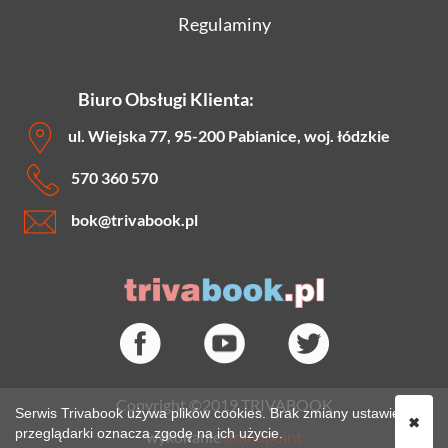
Regulaminy
Biuro Obsługi Klienta:
ul. Wiejska 77, 95-200 Pabianice, woj. łódzkie
570 360 570
bok
@trivabook.pl
Copyright ©2019 TRIVABOOK
Serwis Trivabook używa plików cookies. Brak zmiany ustawień
✖
przeglądarki oznacza zgodę na ich użycie.
wykonanie
brandpoint