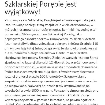
Szklarskiej Porębie jest
wyjątkowy!
Zimowa pora w Szklarskiej Porębie jest równie wspaniała, jak i
lato. Szukając noclegu zimą, znajdziecie wiele ofert domów, w
których niesamowitą atmosferę tworzą kominki niezbędne o tej
porze roku. Głównym atutem Szklarskiej Poręby, jako
największego ośrodka sportów zimowych w Polskich Sudetach
jest niewątpliwie długo zalegająca pokrywa śnieżna. Średnio 110
dni w roku leży tutaj śnieg, co sprawia, że stanowi prawdziwy raj
dla miłośników białego szaleństwa. Centrum narciarstwa
zjazdowego jest masyw Szrenicy. Zlokalizowanych jest tam 5 tras
zjazdowych o łącznej długości 12 kilometrów o zróżnicowanych
poziomach trudności, wszystkie są w stu procentach dośnieżane.
Prócz tras zjazdowych znajdują się tu również trasy biegowe o
łącznej długości prawie 100 kilometrów. Są one w stanie
zaspokoić oczekiwania wyczynowców, jak i amatorów spacerów
na biegówkach. Najwyżej położone trasy usytuowane są na
wysokości prawie 1000 m n. p. m. Po sezonie zimowym służą one
wspominanym wcześniej amatorom dwóch kółek. Kończąc
wyczerpujący dzień w górskich klimatach, na pewno będziecie
głodni. Koniecznie odwiedźcie, świetnie ocenianą przez turystów