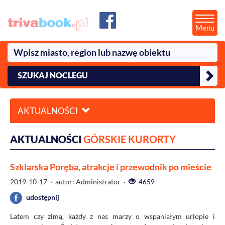
Menu
SZUKAJ NOCLEGU
AKTUALNOŚCI
AKTUALNOŚCI
GÓRSKIE KURORTY
Szklarska Poręba, atrakcje i przewodnik po mieście
2019-10-17
· autor: Administrator ·
4659
udostępnij
Latem czy zimą, każdy z nas marzy o wspaniałym urlopie i