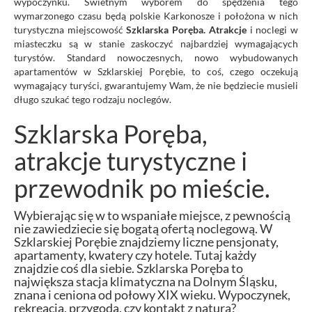
wypoczynku. Świetnym wyborem do spędzenia tego
wymarzonego czasu będą polskie Karkonosze i położona w nich
turystyczna miejscowość
Szklarska Poręba. Atrakcje
i noclegi w
miasteczku są w stanie zaskoczyć najbardziej wymagających
turystów. Standard nowoczesnych, nowo wybudowanych
apartamentów w Szklarskiej Porębie, to coś, czego oczekują
wymagający turyści, gwarantujemy Wam, że nie będziecie musieli
długo szukać tego rodzaju noclegów.
Szklarska Poręba,
atrakcje turystyczne i
przewodnik po mieście.
Wybierając się w to wspaniałe miejsce, z pewnością
nie zawiedziecie się bogatą ofertą noclegową. W
Szklarskiej Porębie znajdziemy liczne pensjonaty,
apartamenty, kwatery czy hotele. Tutaj każdy
znajdzie coś dla siebie. Szklarska Poręba to
największa stacja klimatyczna na Dolnym Śląsku,
znana i ceniona od połowy XIX wieku. Wypoczynek,
rekreacja, przygoda, czy kontakt z naturą?