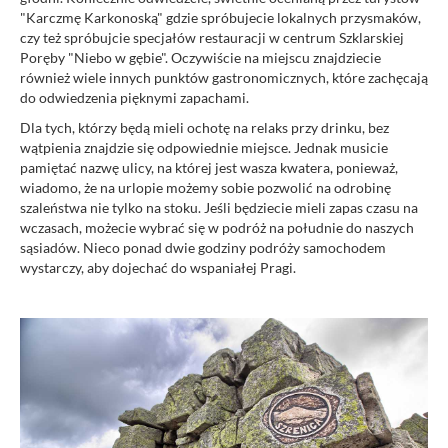
"Karczmę Karkonoską" gdzie spróbujecie lokalnych przysmaków,
czy też spróbujcie specjałów restauracji w centrum Szklarskiej
Poręby "Niebo w gębie". Oczywiście na miejscu znajdziecie
również wiele innych punktów gastronomicznych, które zachęcają
do odwiedzenia pięknymi zapachami.
Dla tych, którzy będą mieli ochotę na relaks przy drinku, bez
wątpienia znajdzie się odpowiednie miejsce. Jednak musicie
pamiętać nazwę ulicy, na której jest wasza kwatera, ponieważ,
wiadomo, że na urlopie możemy sobie pozwolić na odrobinę
szaleństwa nie tylko na stoku. Jeśli będziecie mieli zapas czasu na
wczasach, możecie wybrać się w podróż na południe do naszych
sąsiadów. Nieco ponad dwie godziny podróży samochodem
wystarczy, aby dojechać do wspaniałej Pragi.