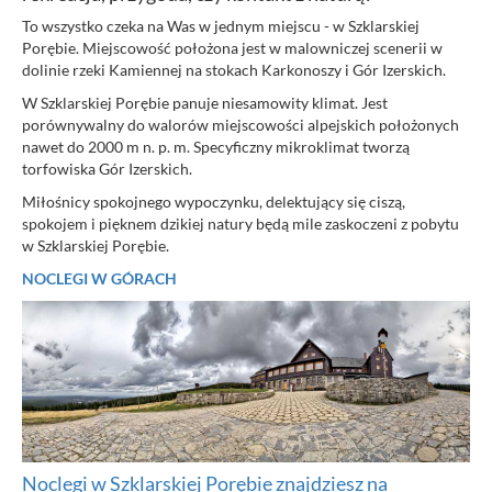
To wszystko czeka na Was w jednym miejscu - w Szklarskiej
Porębie. Miejscowość położona jest w malowniczej scenerii w
dolinie rzeki Kamiennej na stokach Karkonoszy i Gór Izerskich.
W Szklarskiej Porębie panuje niesamowity klimat. Jest
porównywalny do walorów miejscowości alpejskich położonych
nawet do 2000 m n. p. m. Specyficzny mikroklimat tworzą
torfowiska Gór Izerskich.
Miłośnicy spokojnego wypoczynku, delektujący się ciszą,
spokojem i pięknem dzikiej natury będą mile zaskoczeni z pobytu
w Szklarskiej Porębie.
NOCLEGI W GÓRACH
Noclegi w Szklarskiej Porębie znajdziesz na