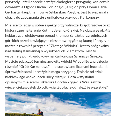
przyrody. Jeżeli chcecie przeżyć ekologiczną przygodę, koniecznie
odwiedźcie Ogród Ducha Gór. Znajduje się on przy Domu Carla i
Gerharta Hauptmannów w Szklarskiej Porębie. Jest to wspaniała
okazja do zapoznania się z unikatową przyrodą Karkonoszy.
Miejsce to łączy w sobie aspekty przyrodnicze, krajobrazowe oraz
historyczne na terenie Kotliny Jeleniogórskiej. Na obszarze ok. 4,5
hektara zaprojektowano ponad kilometr ścieżek przyrodniczych
górskich przedstawiających niesamowitą górską faunę i florę. Nie
możecie również przegapić "Złotego Widoku". Jest to próg skalny
nad doliną Kamiennej o wysokości ok. 20 metrów. Jest to
wspaniały punkt widokowy na Karkonosze Szrenicę i Śnieżkę.
Musicie zobaczyć ten niesamowity widok! W pobliżu znajdziecie
również "Grób Karkonosza" miejsce owiane licznymi legendami.
Sprawdźcie sami i przeżyjcie mega przygodę. Dojście od szlaku
niebieskiego w okolicach ulicy Matejki. Poza wszystkimi
opisanymi miejscami Szklarska Poręba kryje dla Was jeszcze
więcej ciekawostek do odkrycia. Zdołacie odnaleźć je wszystkie?