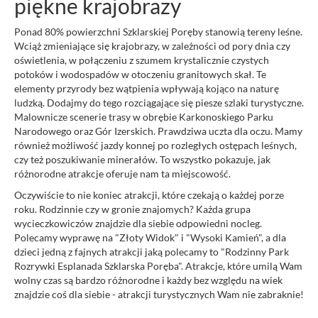
piękne krajobrazy
Ponad 80% powierzchni Szklarskiej Poręby stanowią tereny leśne.
Wciąż zmieniające się krajobrazy, w zależności od pory dnia czy
oświetlenia, w połączeniu z szumem krystalicznie czystych
potoków i wodospadów w otoczeniu granitowych skał. Te
elementy przyrody bez wątpienia wpływają kojąco na naturę
ludzką. Dodajmy do tego rozciągające się piesze szlaki turystyczne.
Malownicze scenerie trasy w obrębie Karkonoskiego Parku
Narodowego oraz Gór Izerskich. Prawdziwa uczta dla oczu. Mamy
również możliwość jazdy konnej po rozległych ostępach leśnych,
czy też poszukiwanie minerałów. To wszystko pokazuje, jak
różnorodne atrakcje oferuje nam ta miejscowość.
Oczywiście to nie koniec atrakcji, które czekają o każdej porze
roku. Rodzinnie czy w gronie znajomych? Każda grupa
wycieczkowiczów znajdzie dla siebie odpowiedni nocleg.
Polecamy wyprawę na "Złoty Widok" i "Wysoki Kamień", a dla
dzieci jedną z fajnych atrakcji jaką polecamy to "Rodzinny Park
Rozrywki Esplanada Szklarska Poręba". Atrakcje, które umilą Wam
wolny czas są bardzo różnorodne i każdy bez względu na wiek
znajdzie coś dla siebie - atrakcji turystycznych Wam nie zabraknie!