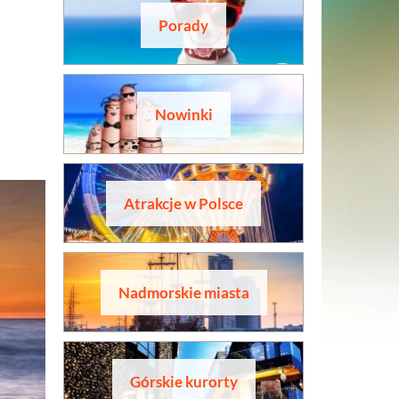
Porady
Nowinki
Atrakcje w Polsce
Nadmorskie miasta
Górskie kurorty