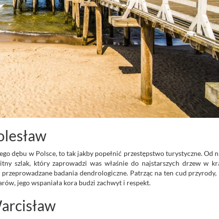
olesław
zego dębu w Polsce, to tak jakby popełnić przestępstwo turystyczne. Od
itny szlak, który zaprowadzi was właśnie do najstarszych drzew w kr
ły przeprowadzane badania dendrologiczne. Patrząc na ten cud przyrody
arów, jego wspaniała kora budzi zachwyt i respekt.
Warcisław