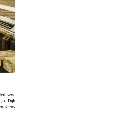
 niedawna
aju.
Dąb
, możemy