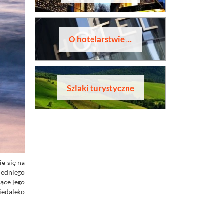
O hotelarstwie ...
Szlaki turystyczne
e się na
iedniego
jące jego
iedaleko