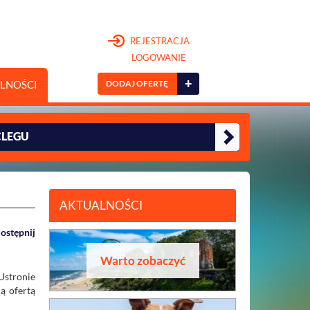
REJESTRACJA
LOGOWANIE
+
DODAJ OFERTĘ
LNOŚCI
CLEGU
AKTUALNOŚCI
ostępnij
Warto zobaczyć
Ustronie
ą ofertą