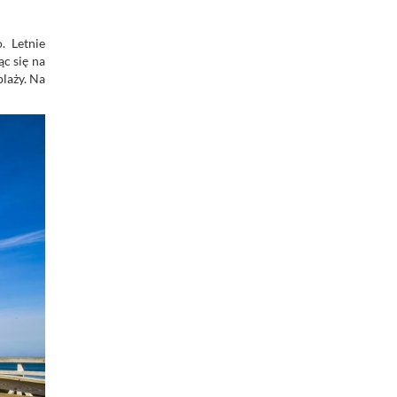
. Letnie
ąc się na
plaży. Na