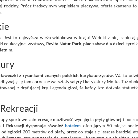
j rodziny. Prócz tradycyjnym wypiekiem pieczywa, oferta skansenu to
.
kie
u
. Jest to najwyższa wieża widokowa w kraju! Widoki z niej zapieraj
żki edukacyjne, wystawy,
Revita Natur Park, plac zabaw dla dzieci
, tyrol
 letnim.
tury
ławeczki z rysunkami znanych polskich karykaturzystów.
Warto odwi
 odbywają się tam coroczne warsztaty satyry i karykatury Morka. Tuż obo
towanej z dryfującej kry. Legenda głosi, że każdy, kto dotknie statuetk
Rekreacji
py sportowe zainteresuje możliwość wynajęcia płyty głównej i boczne
 i Rekreacji dysponuje również
hotelem
, oferującym 50 miejsc nocl
 odległości 200 metrów od plaży, przez co staje się jeszcze bardziej at
publicznego, stowarzyszenia do współpracy i korzystania z obiektów sp