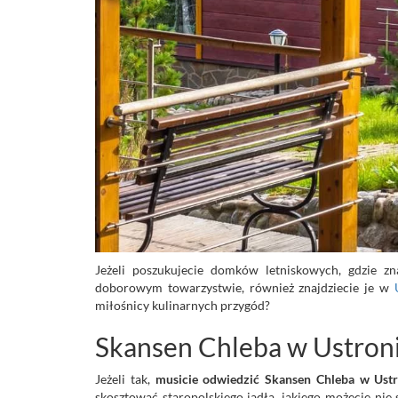
Jeżeli poszukujecie domków letniskowych, gdzie zn
doborowym towarzystwie, również znajdziecie je w
miłośnicy kulinarnych przygód?
Skansen Chleba w Ustron
Jeżeli tak,
musicie odwiedzić Skansen Chleba w Ust
skosztować staropolskiego jadła, jakiego możecie ni