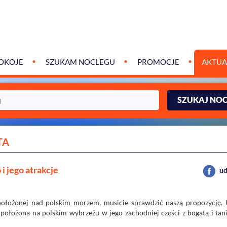
OKOJE
SZUKAM NOCLEGU
PROMOCJE
AKTUA
SZUKAJ NO
TA
i jego atrakcje
ud
 położonej nad polskim morzem, musicie sprawdzić naszą propozycję. 
ołożona na polskim wybrzeżu w jego zachodniej części z bogatą i tani