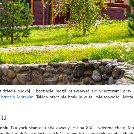
ajdziecie spokój i będziecie mogli relaksować się wieczorami przy 
Ustroniu Morskim
. Takich ofert nie brakuje w tej miejscowości. Może 
iu
roniu
. Budynek skansenu stylizowany jest na XIX – wieczną chatę. M
e spotkać w dużych miastach. Możecie tam też samodzielnie upiec chleb