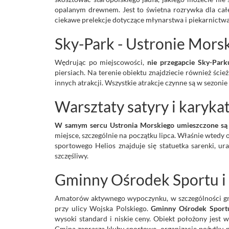
opalanym drewnem. Jest to świetna rozrywka dla całe
ciekawe prelekcje dotyczące młynarstwa i piekarnictwa
Sky-Park - Ustronie Mors
Wędrując po miejscowości,
nie przegapcie Sky-Park
piersiach. Na terenie obiektu znajdziecie również ście
innych atrakcji. Wszystkie atrakcje czynne są w sezonie
Warsztaty satyry i karyka
W samym sercu Ustronia Morskiego umieszczone są 
miejsce, szczególnie na początku lipca. Właśnie wtedy
sportowego Helios znajduje się statuetka sarenki, ura
szczęśliwy.
Gminny Ośrodek Sportu i 
Amatorów aktywnego wypoczynku, w szczególności gru
przy ulicy Wojska Polskiego.
Gminny Ośrodek Sportu
wysoki standard i niskie ceny. Obiekt położony jest w
Gmina zaprasza kluby sportowe, organizacje pożytku 