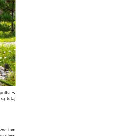
grillu w
są tutaj
ożna tam
 w piecu