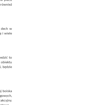
 również
ą dech w
kę i wiele
edzić to
k obiektu
i, będzie
j boiska
egowych,
rakcyjny.
ortowo –