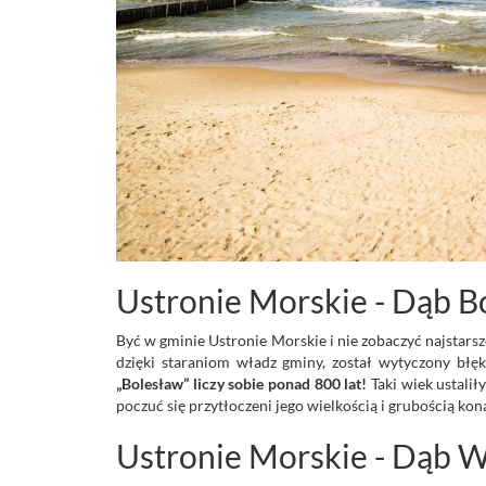
Ustronie Morskie - Dąb B
Być w gminie Ustronie Morskie i nie zobaczyć najstars
dzięki staraniom władz gminy, został wytyczony błęk
„Bolesław” liczy sobie ponad 800 lat!
Taki wiek ustali
poczuć się przytłoczeni jego wielkością i grubością kon
Ustronie Morskie - Dąb 