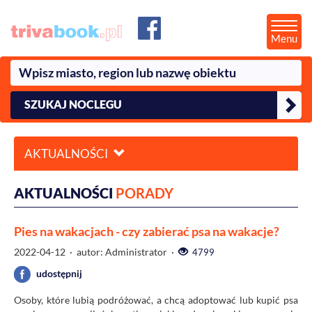
Menu
SZUKAJ NOCLEGU
AKTUALNOŚCI
AKTUALNOŚCI
PORADY
Pies na wakacjach - czy zabierać psa na wakacje?
2022-04-12
· autor: Administrator ·
4799
udostępnij
Osoby, które lubią podróżować, a chcą adoptować lub kupić psa