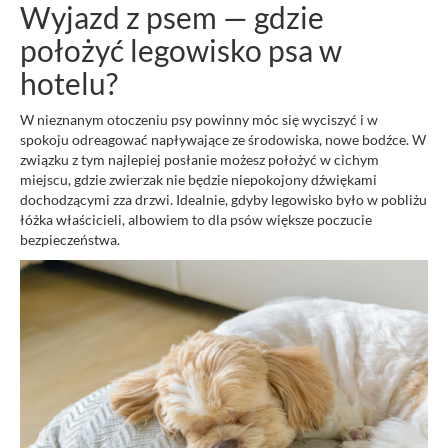
Wyjazd z psem — gdzie
położyć legowisko psa w
hotelu?
W nieznanym otoczeniu psy powinny móc się wyciszyć i w
spokoju odreagować napływające ze środowiska, nowe bodźce. W
związku z tym najlepiej posłanie możesz położyć w cichym
miejscu, gdzie zwierzak nie będzie niepokojony dźwiękami
dochodzącymi zza drzwi. Idealnie, gdyby legowisko było w pobliżu
łóżka właścicieli, albowiem to dla psów większe poczucie
bezpieczeństwa.