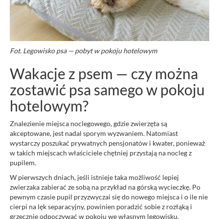
Fot. Legowisko psa — pobyt w pokoju hotelowym
Wakacje z psem — czy można
zostawić psa samego w pokoju
hotelowym?
Znalezienie miejsca noclegowego, gdzie zwierzęta są
akceptowane, jest nadal sporym wyzwaniem. Natomiast
wystarczy poszukać prywatnych pensjonatów i kwater, ponieważ
w takich miejscach właściciele chętniej przystają na nocleg z
pupilem.
W pierwszych dniach, jeśli istnieje taka możliwość lepiej
zwierzaka zabierać ze sobą na przykład na górską wycieczkę. Po
pewnym czasie pupil przyzwyczai się do nowego miejsca i o ile nie
cierpi na lęk separacyjny, powinien poradzić sobie z rozłąką i
grzecznie odpoczywać w pokoju we własnym legowisku.