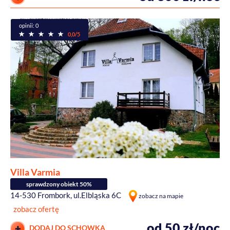
opinii: 0
0,0/5
Villa Varmia
sprawdzony obiekt 50%
14-530 Frombork, ul.Elbląska 6C
zobacz na mapie
zobacz ofertę
od 50 zł/noc
DODAJ DO SCHOWKA