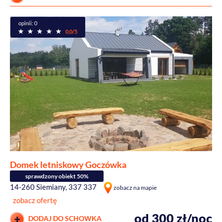
opinii: 0
0,0/5
Domek letniskowy Goczówka
sprawdzony obiekt 50%
14-260 Siemiany, 337 337
zobacz na mapie
zobacz ofertę
od 300 zł/noc
DODAJ DO SCHOWKA