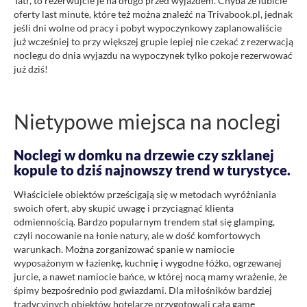
Tatr, to rezerwujcie je na długo przed wyjazdem. Chyba że lubicie
oferty last minute, które też można znaleźć na Trivabook.pl, jednak
jeśli dni wolne od pracy i pobyt wypoczynkowy zaplanowaliście
już wcześniej to przy większej grupie lepiej nie czekać z rezerwacją
noclegu do dnia wyjazdu na wypoczynek tylko pokoje rezerwować
już dziś!
Nietypowe miejsca na noclegi
Noclegi w domku na drzewie czy szklanej
kopule to dziś najnowszy trend w turystyce.
Właściciele obiektów prześcigają się w metodach wyróżniania
swoich ofert, aby skupić uwagę i przyciągnąć klienta
odmiennością. Bardzo popularnym trendem stał się glamping,
czyli nocowanie na łonie natury, ale w dość komfortowych
warunkach. Można zorganizować spanie w namiocie
wyposażonym w łazienkę, kuchnię i wygodne łóżko, ogrzewanej
jurcie, a nawet namiocie bańce, w której nocą mamy wrażenie, że
śpimy bezpośrednio pod gwiazdami. Dla miłośników bardziej
tradycyjnych obiektów hotelarze przygotowali całą gamę