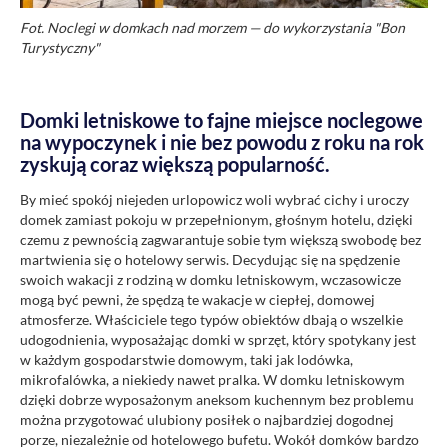
Fot. Noclegi w domkach nad morzem — do wykorzystania "Bon
Turystyczny"
Domki letniskowe to fajne miejsce noclegowe
na wypoczynek i nie bez powodu z roku na rok
zyskują coraz większą popularność.
By mieć spokój niejeden urlopowicz woli wybrać cichy i uroczy
domek zamiast pokoju w przepełnionym, głośnym hotelu, dzięki
czemu z pewnością zagwarantuje sobie tym większą swobodę bez
martwienia się o hotelowy serwis. Decydując się na spędzenie
swoich wakacji z rodziną w domku letniskowym, wczasowicze
mogą być pewni, że spędzą te wakacje w ciepłej, domowej
atmosferze. Właściciele tego typów obiektów dbają o wszelkie
udogodnienia, wyposażając domki w sprzęt, który spotykany jest
w każdym gospodarstwie domowym, taki jak lodówka,
mikrofalówka, a niekiedy nawet pralka. W domku letniskowym
dzięki dobrze wyposażonym aneksom kuchennym bez problemu
można przygotować ulubiony posiłek o najbardziej dogodnej
porze, niezależnie od hotelowego bufetu. Wokół domków bardzo