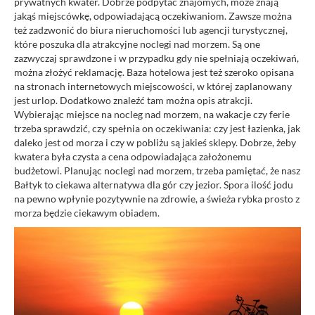
prywatnych kwater. Dobrze podpytać znajomych, może znają
jakąś miejscówkę, odpowiadającą oczekiwaniom. Zawsze można
też zadzwonić do biura nieruchomości lub agencji turystycznej,
które poszuka dla atrakcyjne noclegi nad morzem. Są one
zazwyczaj sprawdzone i w przypadku gdy nie spełniają oczekiwań,
można złożyć reklamację. Baza hotelowa jest też szeroko opisana
na stronach internetowych miejscowości, w której zaplanowany
jest urlop. Dodatkowo znaleźć tam można opis atrakcji.
Wybierając miejsce na nocleg nad morzem, na wakacje czy ferie
trzeba sprawdzić, czy spełnia on oczekiwania: czy jest łazienka, jak
daleko jest od morza i czy w pobliżu są jakieś sklepy. Dobrze, żeby
kwatera była czysta a cena odpowiadająca założonemu
budżetowi. Planując noclegi nad morzem, trzeba pamiętać, że nasz
Bałtyk to ciekawa alternatywa dla gór czy jezior. Spora ilość jodu
na pewno wpłynie pozytywnie na zdrowie, a świeża rybka prosto z
morza będzie ciekawym obiadem.