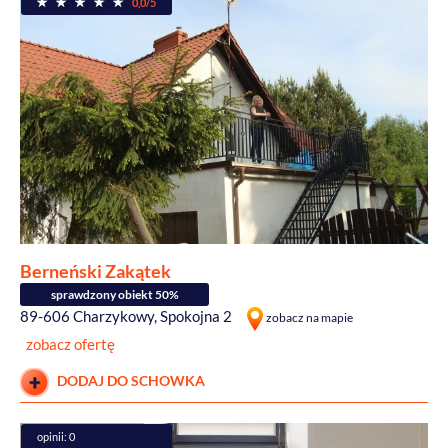
0,0/5
Berneński Zakątek
sprawdzony obiekt 50%
89-606 Charzykowy, Spokojna 2
zobacz na mapie
zobacz ofertę
DODAJ DO SCHOWKA
opinii: 0