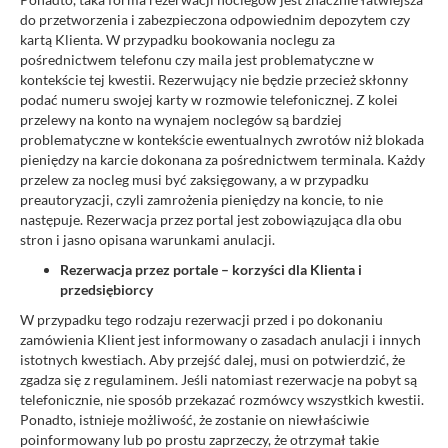
do przetworzenia i zabezpieczona odpowiednim depozytem czy
kartą Klienta. W przypadku bookowania noclegu za
pośrednictwem telefonu czy maila jest problematyczne w
kontekście tej kwestii. Rezerwujący nie będzie przecież skłonny
podać numeru swojej karty w rozmowie telefonicznej. Z kolei
przelewy na konto na wynajem noclegów są bardziej
problematyczne w kontekście ewentualnych zwrotów niż blokada
pieniędzy na karcie dokonana za pośrednictwem terminala. Każdy
przelew za nocleg musi być zaksięgowany, a w przypadku
preautoryzacji, czyli zamrożenia pieniędzy na koncie, to nie
następuje. Rezerwacja przez portal jest zobowiązująca dla obu
stron i jasno opisana warunkami anulacji.
Rezerwacja przez portale – korzyści dla Klienta i
przedsiębiorcy
W przypadku tego rodzaju rezerwacji przed i po dokonaniu
zamówienia Klient jest informowany o zasadach anulacji i innych
istotnych kwestiach. Aby przejść dalej, musi on potwierdzić, że
zgadza się z regulaminem. Jeśli natomiast rezerwacje na pobyt są
telefonicznie, nie sposób przekazać rozmówcy wszystkich kwestii.
Ponadto, istnieje możliwość, że zostanie on niewłaściwie
poinformowany lub po prostu zaprzeczy, że otrzymał takie