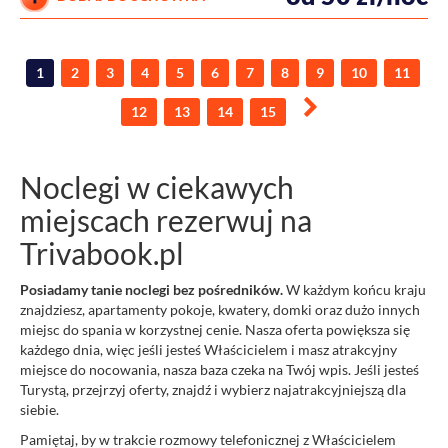
1
2
3
4
5
6
7
8
9
10
11
12
13
14
15
Noclegi w ciekawych
miejscach rezerwuj na
Trivabook.pl
Posiadamy tanie noclegi bez pośredników.
W każdym końcu kraju
znajdziesz, apartamenty pokoje, kwatery, domki oraz dużo innych
miejsc do spania w korzystnej cenie. Nasza oferta powiększa się
każdego dnia, więc jeśli jesteś Właścicielem i masz atrakcyjny
miejsce do nocowania, nasza baza czeka na Twój wpis. Jeśli jesteś
Turystą, przejrzyj oferty, znajdź i wybierz najatrakcyjniejszą dla
siebie.
Pamiętaj, by w trakcie rozmowy telefonicznej z Właścicielem