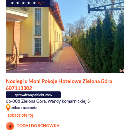
0,0/5
Noclegi u Moni Pokoje Hotelowe Zielona Góra
607113302
sprawdzony obiekt 25%
66-008 Zielona Góra, Wandy komarnickiej 5
zobacz na mapie
zobacz ofertę
DODAJ DO SCHOWKA