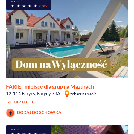
opinii: 0
0,0/5
FARIE - miejsce dla grup na Mazurach
12-114 Faryny, Faryny 73A
zobacz na mapie
zobacz ofertę
DODAJ DO SCHOWKA
opinii: 0