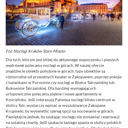
Fot. Noclegi Kraków Stare Miasto
Dla tych, którym jest bliżej do aktywnego wypoczynku i pieszych
wędrówek polecamy noclegi w górach. W naszej ofercie
znajdziecie obiekty położone w górach, typy obiektów są
różnorodne od prywatnych kwater w Zakopanem, poprzez pokoje
z łazienkami w Poroninie czy noclegi w Białce Tatrzańskiej lub
Bukowinie Tatrzańskiej. Dla bardziej wymagających
urlopowiczów polecamy piękne i nowe apartamenty w
Kościelisku. Jeśli interesują Państwa noclegi blisko centrum w
stolicy Tatr, wystarczy wpisać w wyszukiwarce Zakopane
Krupówki, by wyświetlić szereg opcji na nocowanie w górach.
Pamiętajcie jednak, by szukając noclegu nie zostawiać rezerwacji
na ostatnią chwilę. Jeśli szukacie taniego spania w stolicy polskich