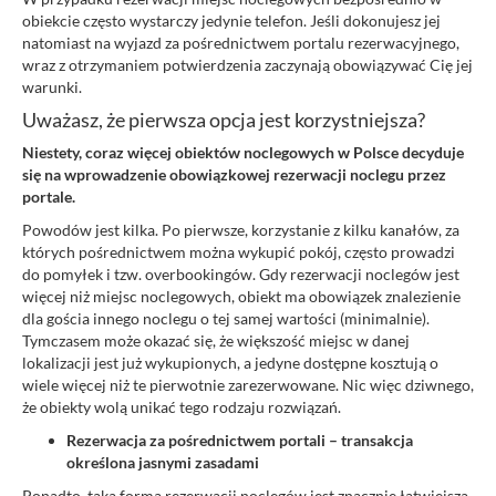
obiekcie często wystarczy jedynie telefon. Jeśli dokonujesz jej
natomiast na wyjazd za pośrednictwem portalu rezerwacyjnego,
wraz z otrzymaniem potwierdzenia zaczynają obowiązywać Cię jej
warunki.
Uważasz, że pierwsza opcja jest korzystniejsza?
Niestety, coraz więcej obiektów noclegowych w Polsce decyduje
się na wprowadzenie obowiązkowej rezerwacji noclegu przez
portale.
Powodów jest kilka. Po pierwsze, korzystanie z kilku kanałów, za
których pośrednictwem można wykupić pokój, często prowadzi
do pomyłek i tzw. overbookingów. Gdy rezerwacji noclegów jest
więcej niż miejsc noclegowych, obiekt ma obowiązek znalezienie
dla gościa innego noclegu o tej samej wartości (minimalnie).
Tymczasem może okazać się, że większość miejsc w danej
lokalizacji jest już wykupionych, a jedyne dostępne kosztują o
wiele więcej niż te pierwotnie zarezerwowane. Nic więc dziwnego,
że obiekty wolą unikać tego rodzaju rozwiązań.
Rezerwacja za pośrednictwem portali – transakcja
określona jasnymi zasadami
Ponadto, taka forma rezerwacji noclegów jest znacznie łatwiejsza