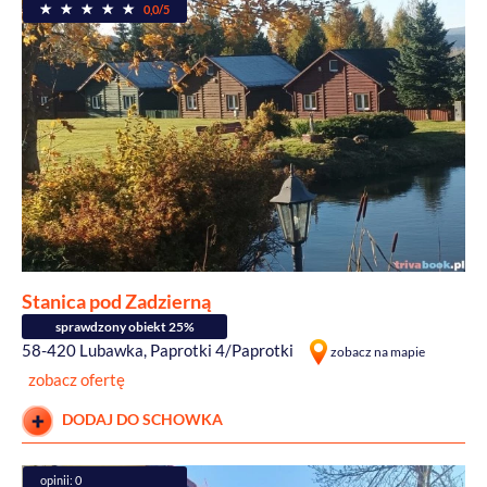
0,0/5
Stanica pod Zadzierną
sprawdzony obiekt 25%
58-420 Lubawka, Paprotki 4/Paprotki
zobacz na mapie
zobacz ofertę
DODAJ DO SCHOWKA
opinii: 0