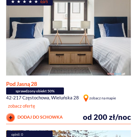
0,0/5
Pod Jasną 28
sprawdzony obiekt 50%
42-217 Częstochowa, Wieluńska 28
zobacz na mapie
zobacz ofertę
od 200 zł/noc
DODAJ DO SCHOWKA
opinii: 0