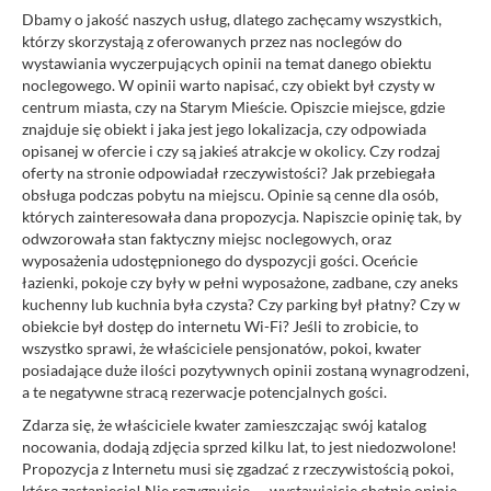
Dbamy o jakość naszych usług, dlatego zachęcamy wszystkich,
którzy skorzystają z oferowanych przez nas noclegów do
wystawiania wyczerpujących opinii na temat danego obiektu
noclegowego. W opinii warto napisać, czy obiekt był czysty w
centrum miasta, czy na Starym Mieście. Opiszcie miejsce, gdzie
znajduje się obiekt i jaka jest jego lokalizacja, czy odpowiada
opisanej w ofercie i czy są jakieś atrakcje w okolicy. Czy rodzaj
oferty na stronie odpowiadał rzeczywistości? Jak przebiegała
obsługa podczas pobytu na miejscu. Opinie są cenne dla osób,
których zainteresowała dana propozycja. Napiszcie opinię tak, by
odwzorowała stan faktyczny miejsc noclegowych, oraz
wyposażenia udostępnionego do dyspozycji gości. Oceńcie
łazienki, pokoje czy były w pełni wyposażone, zadbane, czy aneks
kuchenny lub kuchnia była czysta? Czy parking był płatny? Czy w
obiekcie był dostęp do internetu Wi-Fi? Jeśli to zrobicie, to
wszystko sprawi, że właściciele pensjonatów, pokoi, kwater
posiadające duże ilości pozytywnych opinii zostaną wynagrodzeni,
a te negatywne stracą rezerwacje potencjalnych gości.
Zdarza się, że właściciele kwater zamieszczając swój katalog
nocowania, dodają zdjęcia sprzed kilku lat, to jest niedozwolone!
Propozycja z Internetu musi się zgadzać z rzeczywistością pokoi,
które zastaniecie! Nie rezygnujcie — wystawiajcie chętnie opinie,