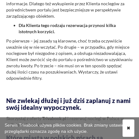
informacje. Dlatego też wykupienie przez Klienta noclegów za
pośrednictwem portalu jest bezpieczniejsze w perspektywie
zarządzającego obiektem.
Dla Klienta tego rodzaju rezerwacja przynosi kilka
istotnych korzyści.
Po pierwsze – jej zasady są klarowne, choć trzeba oczywiście
uważnie się w nie wczytać. Po drugie – w przypadku, gdy miejsce
noclegowe był niezgodne z opisem, a obsługa niezadowalająca,
Klient może zwrócić się do portalu o pośrednictwo w uzyskiwaniu
zwrotu kwoty. Po trzecie – nie musi on w ten sposób spędzać
dużej ilości czasu na poszukiwaniach. Wystarczy, że ustawi
odpowiednie filtry.
Nie zwlekaj dłużej i już dziś zaplanuj z nami
swój idealny wypoczynek.
Skorzystaj z oferty
Trivabook.pl
i rezerwuj noclegi w Polsce w
najlepszych cenach !
Serwis Trivabook używa plików cookies. Brak zmiany ustawień
✖
przeglądarki oznacza zgodę na ich użycie.
Które miasta w polskich górach są