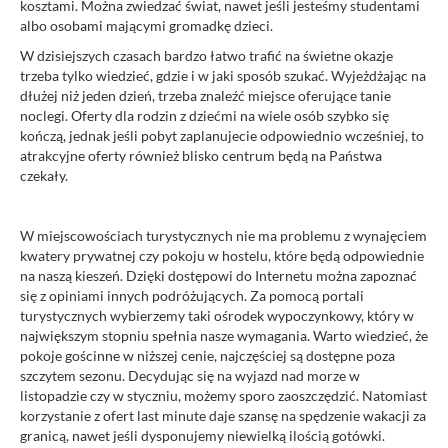
kosztami. Można zwiedzać świat, nawet jeśli jesteśmy studentami
albo osobami mającymi gromadkę dzieci.
W dzisiejszych czasach bardzo łatwo trafić na świetne okazje
trzeba tylko wiedzieć, gdzie i w jaki sposób szukać. Wyjeżdżając na
dłużej niż jeden dzień, trzeba znaleźć miejsce oferujące tanie
noclegi. Oferty dla rodzin z dziećmi na wiele osób szybko się
kończą, jednak jeśli pobyt zaplanujecie odpowiednio wcześniej, to
atrakcyjne oferty również blisko centrum będą na Państwa
czekały.
W miejscowościach turystycznych nie ma problemu z wynajęciem
kwatery prywatnej czy pokoju w hostelu, które będą odpowiednie
na naszą kieszeń. Dzięki dostępowi do Internetu można zapoznać
się z opiniami innych podróżujących. Za pomocą portali
turystycznych wybierzemy taki ośrodek wypoczynkowy, który w
największym stopniu spełnia nasze wymagania. Warto wiedzieć, że
pokoje gościnne w niższej cenie, najczęściej są dostępne poza
szczytem sezonu. Decydując się na wyjazd nad morze w
listopadzie czy w styczniu, możemy sporo zaoszczędzić. Natomiast
korzystanie z ofert last minute daje szansę na spędzenie wakacji za
granicą, nawet jeśli dysponujemy niewielką ilością gotówki.