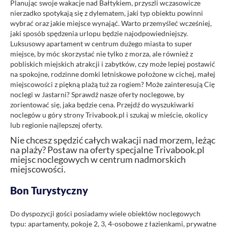
Planując swoje wakacje nad Bałtykiem, przyszli wczasowicze
nierzadko spotykają się z dylematem, jaki typ obiektu powinni
wybrać oraz jakie miejsce wynająć. Warto przemyśleć wcześniej,
jaki sposób spędzenia urlopu będzie najodpowiedniejszy.
Luksusowy apartament w centrum dużego miasta to super
miejsce, by móc skorzystać nie tylko z morza, ale również z
pobliskich miejskich atrakcji i zabytków, czy może lepiej postawić
na spokojne, rodzinne domki letniskowe położone w cichej, małej
miejscowości z piękną plażą tuż za rogiem? Może zainteresują Cię
noclegi w Jastarni? Sprawdź nasze oferty noclegowe, by
zorientować się, jaka będzie cena. Przejdź do wyszukiwarki
noclegów u góry strony Trivabook.pl i szukaj w mieście, okolicy
lub regionie najlepszej oferty.
Nie chcesz spędzić całych wakacji nad morzem, leżąc
na plaży? Postaw na oferty specjalne Trivabook.pl
miejsc noclegowych w centrum nadmorskich
miejscowości.
Bon Turystyczny
Do dyspozycji gości posiadamy wiele obiektów noclegowych
typu: apartamenty, pokoje 2, 3, 4-osobowe z łazienkami, prywatne