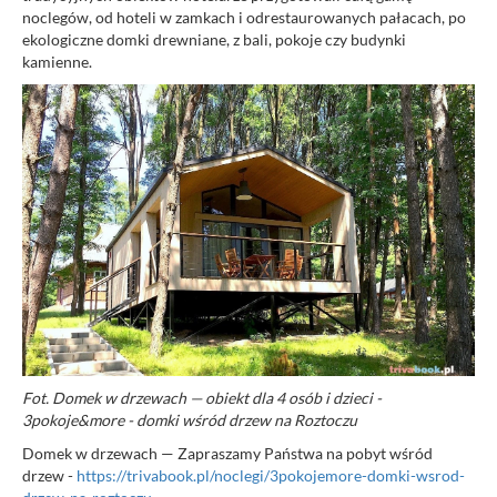
noclegów, od hoteli w zamkach i odrestaurowanych pałacach, po
ekologiczne domki drewniane, z bali, pokoje czy budynki
kamienne.
Fot. Domek w drzewach — obiekt dla 4 osób i dzieci -
3pokoje&more - domki wśród drzew na Roztoczu
Domek w drzewach — Zapraszamy Państwa na pobyt wśród
drzew -
https://trivabook.pl/noclegi/3pokojemore-domki-wsrod-