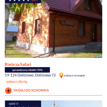
0,0/5
Biebrza Safari
sprawdzony obiekt 50%
19-124 Dolistowo, Dolistowo 72
zobacz na mapie
zobacz ofertę
DODAJ DO SCHOWKA
opinii: 0