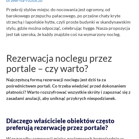
drzew-na-roztoczu
Przekrój stylów miejsc do nocowania jest ogromny, od
barokowego przepychu pałacowego, po przaśne chaty kryte
strzechą i lapońskie hytte, czyli proste budynki w skandynawskim
stylu, gdzie można odpocząć, celebrując hygge. Nasza propozycja
jest tak szeroka, że każdy znajdzie coś na wymarzony nocleg.
Rezerwacja noclegu przez
portale – czy warto?
Najczęstszą formą rezerwacji noclegu jest dziś ta za
pośrednictwem portali. Co trzeba wiedzieć przed dokonaniem
płatności? Warto rozszyfrować wszystkie skróty i zapoznać się z
zasadami anulacji, aby uniknąć przykrych niespodzianek.
Dlaczego właściciele obiektów często
preferują rezerwację przez portale?
W przypadku rezerwacji miejsc noclegowych bezpośrednio w