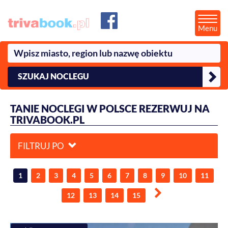
Menu
SZUKAJ NOCLEGU
TANIE NOCLEGI W POLSCE REZERWUJ NA
TRIVABOOK.PL
FILTRUJ PO
1
2
3
4
5
6
7
8
9
10
11
12
13
14
15