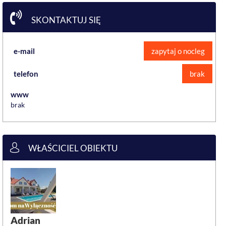
SKONTAKTUJ SIĘ
e-mail
zapytaj o nocleg
telefon
brak
www
brak
WŁAŚCICIEL OBIEKTU
Adrian