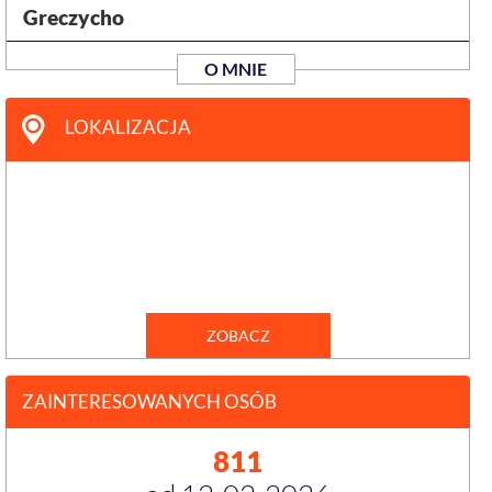
Greczycho
O MNIE
LOKALIZACJA
ZOBACZ
ZAINTERESOWANYCH OSÓB
811