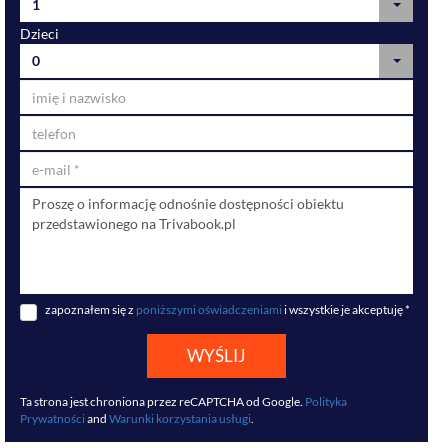
1
Dzieci
0
zapoznałem się z
poniższymi oświadczeniami
i wszystkie je akceptuję *
WYŚLIJ
Ta strona jest chroniona przez reCAPTCHA od Google.
Polityka
Prywatności
and
Warunki korzystania usługi
.