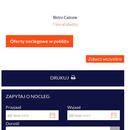
Bistro Calzone
7 km od obiektu
Oferty noclegowe w pobliżu
Zobacz wszystkie
DRUKUJ
ZAPYTAJ O NOCLEG
Przyjazd
Wyjazd
Dorośli