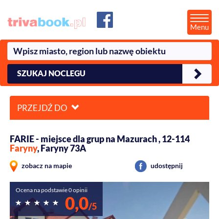
Menu
SZUKAJ NOCLEGU
PRZEJDŹ DO
FARIE - miejsce dla grup na Mazurach , 12-114
Faryny
, Faryny 73A
zobacz na mapie
udostępnij
Ocena na podstawie 0 opinii
0,0
/5