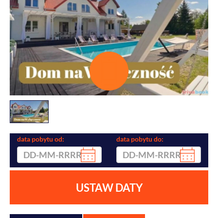
data pobytu od:
data pobytu do:
USTAW DATY