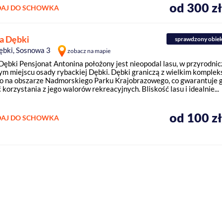
od 300 z
AJ DO SCHOWKA
a Dębki
sprawdzony obie
ębki, Sosnowa 3
zobacz na mapie
Dębki Pensjonat Antonina położony jest nieopodal lasu, w przyrodnic
ym miejscu osady rybackiej Dębki. Dębki graniczą z wielkim komplek
 na obszarze Nadmorskiego Parku Krajobrazowego, co gwarantuje 
korzystania z jego walorów rekreacyjnych. Bliskość lasu i idealnie...
od 100 z
AJ DO SCHOWKA