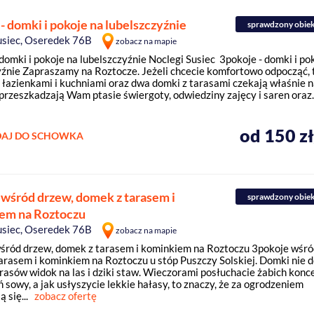
- domki i pokoje na lubelszczyźnie
sprawdzony obie
usiec, Oseredek 76B
zobacz na mapie
domki i pokoje na lubelszczyźnie Noclegi Susiec 3pokoje - domki i po
yźnie Zapraszamy na Roztocze. Jeżeli chcecie komfortowo odpocząć, 
z łazienkami i kuchniami oraz dwa domki z tarasami czekają właśnie 
 przeszkadzają Wam ptasie świergoty, odwiedziny zajęcy i saren oraz..
od 150 z
AJ DO SCHOWKA
 wśród drzew, domek z tarasem i
sprawdzony obie
em na Roztoczu
usiec, Oseredek 76B
zobacz na mapie
śród drzew, domek z tarasem i kominkiem na Roztoczu 3pokoje wśró
arasem i kominkiem na Roztoczu u stóp Puszczy Solskiej. Domki nie 
arasów widok na las i dziki staw. Wieczorami posłuchacie żabich konc
sowy, a jak usłyszycie lekkie hałasy, to znaczy, że za ogrodzeniem
 się...
zobacz ofertę