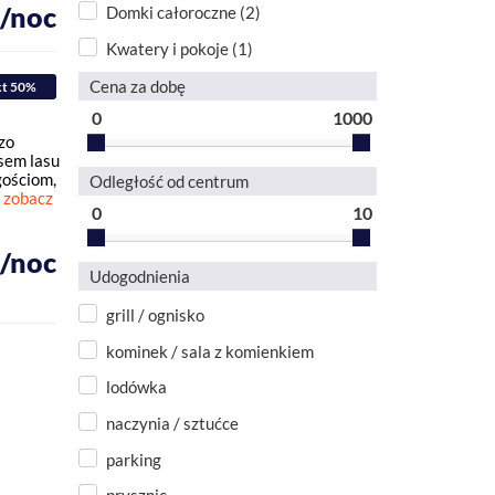
ł/noc
Domki całoroczne (2)
Kwatery i pokoje (1)
Cena za dobę
kt 50%
0
1000
zo
sem lasu
gościom,
Odległość od centrum
zobacz
0
10
ł/noc
Udogodnienia
grill / ognisko
kominek / sala z komienkiem
lodówka
naczynia / sztućce
parking