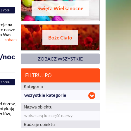
Święta Wielkanocne
kt 75%
koje na
to nasze
na Was.
Boże Ciało
.
zobacz
ł/noc
ZOBACZ WSZYSTKIE
FILTRUJ PO
kt 50%
Kategoria
wszystkie kategorie
d drzew,
Nazwa obiektu
dotykają
ertów,
Rodzaje obiektu