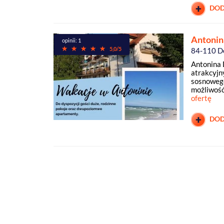
DOD
Antonin
opinii: 1
5,0/5
84-110 D
Antonina 
atrakcyjn
sosnowego
możliwość 
ofertę
DOD