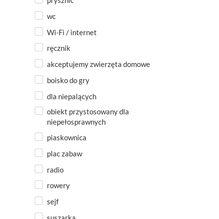
prysznic
wc
Wi-Fi / internet
ręcznik
akceptujemy zwierzęta domowe
boisko do gry
dla niepalących
obiekt przystosowany dla
niepełosprawnych
piaskownica
plac zabaw
radio
rowery
sejf
suszarka