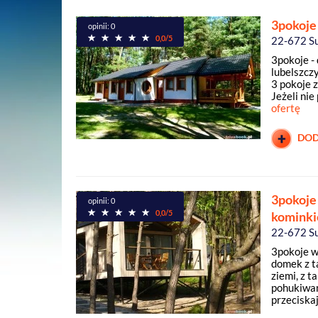
3pokoje 
opinii: 0
0,0/5
22-672 S
3pokoje - 
lubelszcz
3 pokoje 
Jeżeli nie
ofertę
DOD
3pokoje
opinii: 0
0,0/5
kominki
22-672 S
3pokoje w
domek z t
ziemi, z t
pohukiwań 
przeciskają