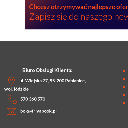
Chcesz otrzymywać najlepsze ofe
Zapisz się do naszego ne
Biuro Obsługi Klienta:
ul. Wiejska 77, 95-200 Pabianice,
woj. łódzkie
570 360 570
bok
@trivabook.pl