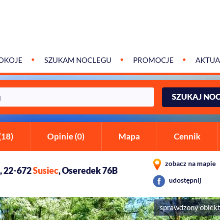
OKOJE
SZUKAM NOCLEGU
PROMOCJE
AKTUA
SZUKAJ NO
(18)
Opinie (0)
Mapa
Cennik
zobacz na mapie
 , 22-672
Susiec
, Oseredek 76B
udostępnij
sprawdzony obiek