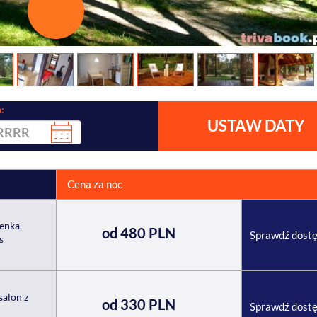
:
USTAW DATY
Cena za noc
enka,
od 480 PLN
Sprawdź dost
s
salon z
od 330 PLN
Sprawdź dost