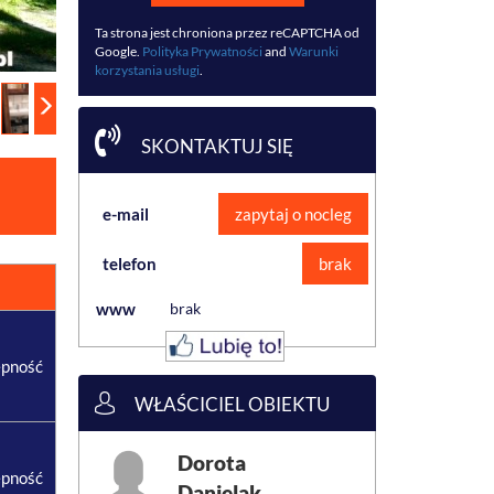
Ta strona jest chroniona przez reCAPTCHA od
Google.
Polityka Prywatności
and
Warunki
korzystania usługi
.
SKONTAKTUJ SIĘ
e-mail
zapytaj o nocleg
telefon
brak
www
brak
ępność
WŁAŚCICIEL OBIEKTU
Dorota
ępność
Danielak