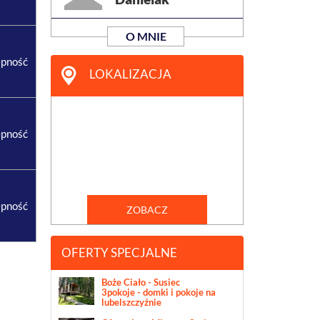
O MNIE
ępność
LOKALIZACJA
ępność
ępność
ZOBACZ
OFERTY SPECJALNE
Boże Ciało - Susiec
3pokoje - domki i pokoje na
lubelszczyźnie