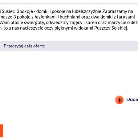
gi Susiec 3pokoje - domki i pokoje na lubelszczyźnie Zapraszamy na
 nasze 3 pokoje z łazienkami i kuchniami oraz dwa domki z tarasami
 Wam ptasie świergoty, odwiedziny zajęcy i saren oraz marzycie o det
m, to u nas nacieszycie oczy pięknymi widokami Puszczy Solskiej.
Przeczytaj całą ofertę
Dodaj