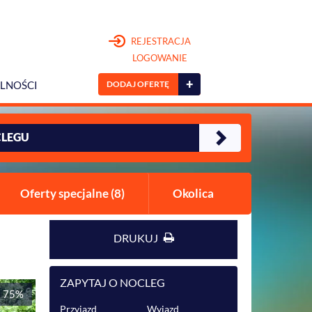
REJESTRACJA
LOGOWANIE
+
DODAJ OFERTĘ
LNOŚCI
CLEGU
Oferty specjalne (8)
Okolica
DRUKUJ
ZAPYTAJ O NOCLEG
t 75%
Przyjazd
Wyjazd