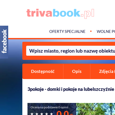
OFERTY SPECJALNE
WOLNE P
Dostępność
Opis
Zdjęcia 
3pokoje - domki i pokoje na lubelszczyźnie
Ocena na podstawie 0 opinii
0,0