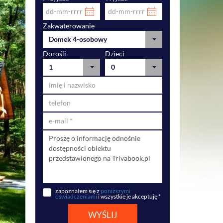
Zakwaterowanie
Domek 4-osobowy
Dorośli
Dzieci
1
0
zapoznałem się z
poniższymi
oświadczeniami
i wszystkie je akceptuję *
WYŚLIJ