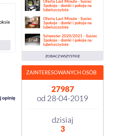
Oferta Last Minute - Susiec
3pokoje - domki i pokoje na
lubelszczyźnie
Oferta Last Minute - Susiec
oksie
3pokoje - domki i pokoje na
lubelszczyźnie
Sylwester 2020/2021 - Susiec
3pokoje - domki i pokoje na
lubelszczyźnie
ZOBACZ WSZYSTKIE
ZAINTERESOWANYCH OSÓB
27987
od 28-04-2019
 opinię
dzisiaj
3