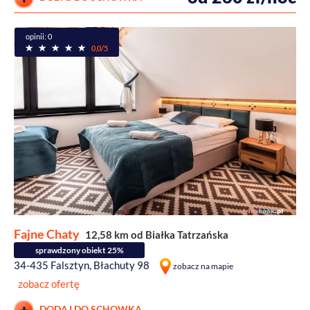
opinii: 0
0,0/5
Fajne Chaty
12,58 km od Białka Tatrzańska
sprawdzony obiekt 25%
34-435 Falsztyn, Błachuty 98
zobacz na mapie
zobacz ofertę
DODAJ DO SCHOWKA