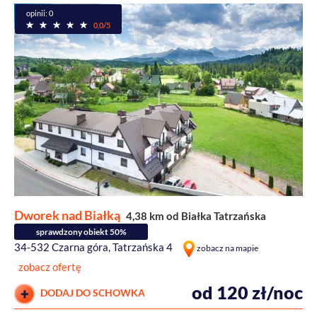
opinii: 0
0,0/5
Dworek nad Białką
4,38 km od Białka Tatrzańska
sprawdzony obiekt 50%
34-532 Czarna góra, Tatrzańska 4
zobacz na mapie
zobacz ofertę
od 120 zł/noc
DODAJ DO SCHOWKA