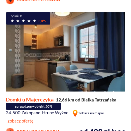
opinii: 0
0,0/5
Domki u Majerczyka
12,66 km od Białka Tatrzańska
sprawdzony obiekt 50%
34-500 Zakopane, Hrube Wyżne
zobacz na mapie
zobacz ofertę