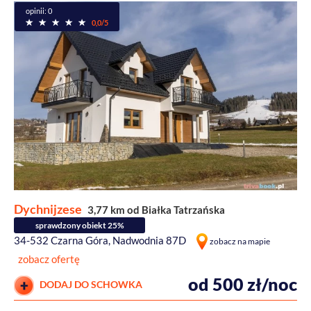
opinii: 0
0,0/5
Dychnijzese
3,77 km od Białka Tatrzańska
sprawdzony obiekt 25%
34-532 Czarna Góra, Nadwodnia 87D
zobacz na mapie
zobacz ofertę
od 500 zł/noc
DODAJ DO SCHOWKA