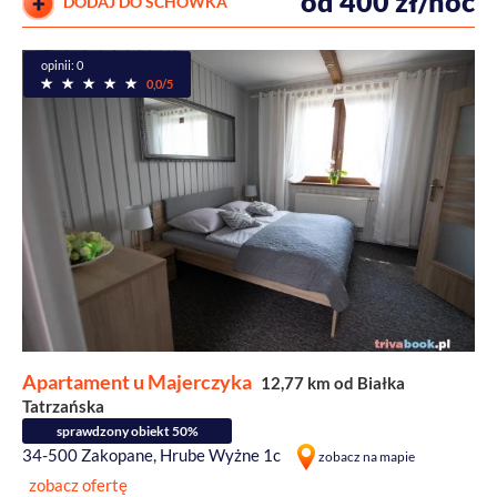
od 400 zł/noc
DODAJ DO SCHOWKA
opinii: 0
0,0/5
Apartament u Majerczyka
12,77 km od Białka
Tatrzańska
sprawdzony obiekt 50%
34-500 Zakopane, Hrube Wyżne 1c
zobacz na mapie
zobacz ofertę