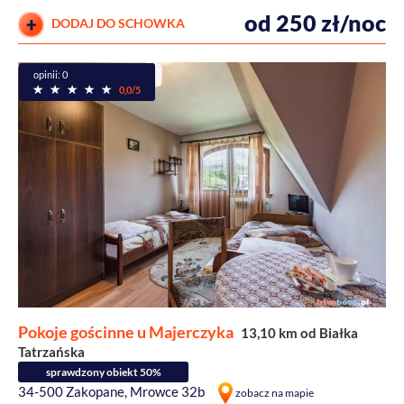
od 250 zł/noc
DODAJ DO SCHOWKA
opinii: 0
0,0/5
Pokoje gościnne u Majerczyka
13,10 km od Białka
Tatrzańska
sprawdzony obiekt 50%
34-500 Zakopane, Mrowce 32b
zobacz na mapie