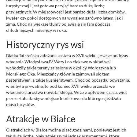
turystycznej i jest gotowa przyjąć bardzo dużą liczbę
przyjezdnych. W miejscowości jest bardzo duża liczba domków,
kwater czy pokoi dostępnych na wynajem zarówno latem, jak i
zimą. Choć największe tłumy pojawiają się tam podczas
chłodniejszych miesięcy w roku.
Historyczny rys wsi
Białka Tatrzańska założona została w XVII wieku, jeszcze podczas
władania Władysława IV Wazy i co ciekawe w skład wsi
wchodziły także tereny zalesione w okolicy Wołoszyna lub
Morskiego Oka. Mieszkańcy głównie zajmowali się tam
pasterstwem, a także kuśnierstwem. Choć od początku powstania,
wieś była prywatna, to pod koniec XVII wieku przeszła we
władanie starostwa nowotarskiego. Wraz z upływem czasu, wieś
przekształcała się w miejsce letniskowe, do którego zjeżdżała
masa turystów.
Atrakcje w Białce
O atrakcjach w Białce można pisać godzinami, ponieważ jest ich
tak duża liczba. Najważniejszymi jednak argumentami, które