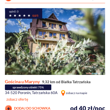
opinii: 0
0,0/5
Gościna u Maryny
9,32 km od Białka Tatrzańska
sprawdzony obiekt 75%
34-520 Poronin, Tatrzańska 60A
zobacz na mapie
zobacz ofertę
od 40 zł/noc
DODAJ DO SCHOWKA