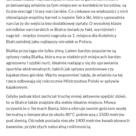
przemawiają właśnie za tym miejscem w kontekście turystów, są
liczne wyciągi i trasy narciarskie. Co ciekawe na większości z nich
obowiązuje wspólny karnet o nazwie Tatra Ski, który upoważnia
narciarzy do wejścia bez dodatkowej opłaty. O wysokiej klasie
ośrodków narciarskich w Białce świadczy fakt, wyróżnień i
nagród - między innymi nagroda za 1. miejsce dla Kotelnicy
Białczańskiej jako najlepszy ośrodek w Polsce.
Białka przyciąga nie tylko zimą. Latem bardzo popularne są
spływy rzeką Białka, która ma w niektórych miejscach bardzo
agresywny i szybki nurt, idealnie nadający się do uprawiania
sportów ekstremalnych, takich jak spływy pontonowe czy
kajakarstwo górskie. Warto wspomnieć także, że właśnie na tej
rzece odbywają się rokrocznie Mistrzostwa Polski w spływie
kajakowym.
Gdyby jednak ktoś zechciał trochę mniej aktywnie spędzić dzień,
to w Białce także znajdzie dla siebie idealne miejsce. Mowa
oczywiście o Termach Bania, która oferuje swoim gościom wodę
termalną o temperaturze około 80*C pobieraną z 2500 metrów
pod ziemią. Ośrodek posiada niecałe 1400 metrów kwadratowych
basenów, przykrytych naturalną roślinnością.