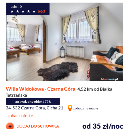
opinii: 0
0,0/5
Willa Widokowa - Czarna Góra
4,52 km od Białka
Tatrzańska
sprawdzony obiekt 75%
34-532 Czarna Góra, Cicha 21
zobacz na mapie
zobacz ofertę
od 35 zł/noc
DODAJ DO SCHOWKA