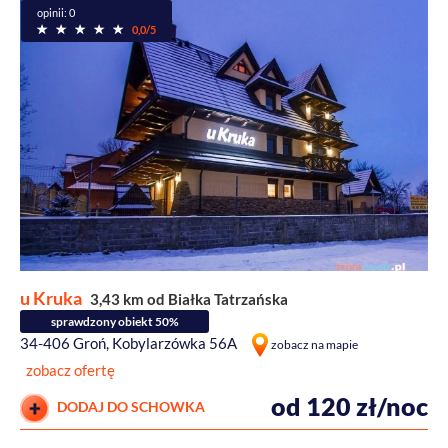
opinii: 0
0,0/5
u Kruka
3,43 km od Białka Tatrzańska
sprawdzony obiekt 50%
34-406 Groń, Kobylarzówka 56A
zobacz na mapie
zobacz ofertę
od 120 zł/noc
DODAJ DO SCHOWKA