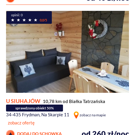
opinii: 0
0,0/5
U SIUHAJÓW
10,78 km od Białka Tatrzańska
sprawdzony obiekt 50%
34-435 Frydman, Na Skarpie 11
zobacz na mapie
zobacz ofertę
od 260 zł/noc
DODAJ DO SCHOWKA