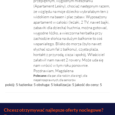
przepięknym, wygodnym mieszkaniu
(Apartament Leśny), chociaż następnym razem,
ze względu na moje dziecko wybrałabym ten z
widokiem na basen i plac zabaw. Wyposażony
apartament w całości (leżaki, 2 TV, nawet bajki,
zabawki dla dziecka) kuchnia, można gotować,
wygodne łóżko, a wieczorna herbatka przy
zachodzie słońca na dużym balkonie to coś
wspaniałego. Blisko do morza (było nawet
słychać szum fal z balkonu), czysta plaża,
kontakt z przyrodą, cisza i spokój. Właściciel
załatwił nam nawet 2 rowery. Może uda się
nam wrócić w tym roku ponownie.
Pozdrawiam, Magdalena
Polecane:
dla par, dla rodzin, dla singli, dla
niepełnosprawnych, dla seniorów
pokój: 5
łazienka: 5
obsługa: 5
lokalizacja: 5
jakość do ceny: 5
Chcesz otrzymywać najlepsze oferty noclegowe?