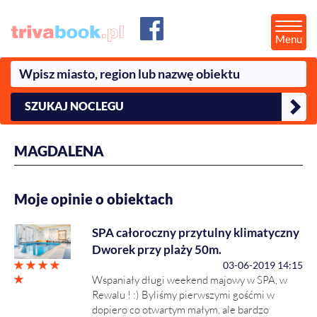
Menu
SZUKAJ NOCLEGU
MAGDALENA
Moje opinie o obiektach
SPA całoroczny przytulny klimatyczny
Dworek przy plaży 50m.
03-06-2019 14:15
Wspaniały długi weekend majowy w SPA, w
Rewalu ! :) Byliśmy pierwszymi gośćmi w
dopiero co otwartym małym, ale bardzo