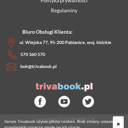
Polityka prywatności
Regulaminy
Biuro Obsługi Klienta:
ul. Wiejska 77, 95-200 Pabianice, woj. łódzkie
570 360 570
bok
@trivabook.pl
Copyright ©2019 TRIVABOOK
Serwis Trivabook używa plików cookies. Brak zmiany ustawień
✖
przeglądarki oznacza zgodę na ich użycie.