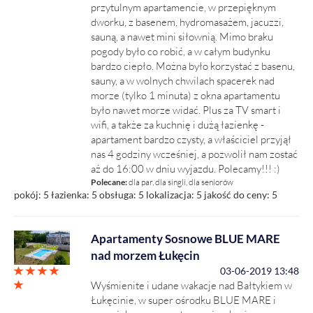
przytulnym apartamencie, w przepięknym
dworku, z basenem, hydromasażem, jacuzzi,
sauną, a nawet mini siłownią. Mimo braku
pogody było co robić, a w całym budynku
bardzo ciepło. Można było korzystać z basenu,
sauny, a w wolnych chwilach spacerek nad
morze (tylko 1 minuta) z okna apartamentu
było nawet morze widać. Plus za TV smart i
wifi, a także za kuchnię i dużą łazienkę -
apartament bardzo czysty, a właściciel przyjął
nas 4 godziny wcześniej, a pozwolił nam zostać
aż do 16:00 w dniu wyjazdu. Polecamy!!! :)
Polecane:
dla par, dla singli, dla seniorów
pokój: 5
łazienka: 5
obsługa: 5
lokalizacja: 5
jakość do ceny: 5
Apartamenty Sosnowe BLUE MARE
nad morzem Łukęcin
03-06-2019 13:48
Wyśmienite i udane wakacje nad Bałtykiem w
Łukęcinie, w super ośrodku BLUE MARE i