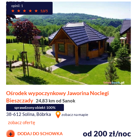
opinii: 1
5,0/5
Ośrodek wypoczynkowy Jaworina Noclegi
Bieszczady
24,83 km od Sanok
sprawdzony obiekt 100%
38-612 Solina, Bóbrka
zobacz na mapie
zobacz ofertę
od 200 zł/noc
DODAJ DO SCHOWKA