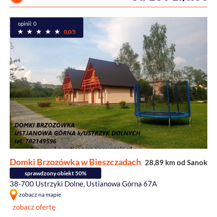
opinii: 0
0,0/5
Domki Brzozówka w Bieszczadach
28,89 km od Sanok
sprawdzony obiekt 50%
38-700 Ustrzyki Dolne, Ustianowa Górna 67A
zobacz na mapie
zobacz ofertę