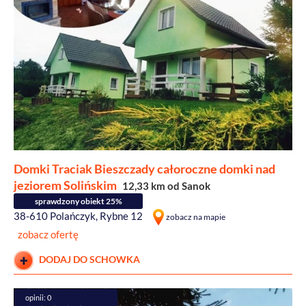
Domki Traciak Bieszczady całoroczne domki nad
jeziorem Solińskim
12,33 km od Sanok
sprawdzony obiekt 25%
38-610 Polańczyk, Rybne 12
zobacz na mapie
zobacz ofertę
DODAJ DO SCHOWKA
opinii: 0