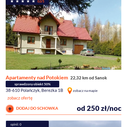
0,0/5
Apartamenty nad Potokiem
22,32 km od Sanok
sprawdzony obiekt 50%
38-610 Polańczyk, Berezka 1B
zobacz na mapie
zobacz ofertę
od 250 zł/noc
DODAJ DO SCHOWKA
opinii: 0