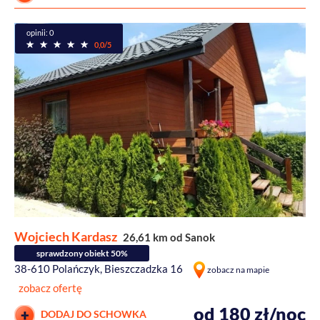
opinii: 0
0,0/5
Wojciech Kardasz
26,61 km od Sanok
sprawdzony obiekt 50%
38-610 Polańczyk, Bieszczadzka 16
zobacz na mapie
zobacz ofertę
od 180 zł/noc
DODAJ DO SCHOWKA