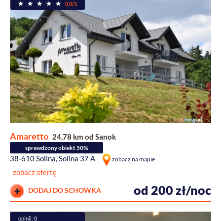
0,0/5
Amaretto
24,78 km od Sanok
sprawdzony obiekt 50%
38-610 Solina, Solina 37 A
zobacz na mapie
zobacz ofertę
od 200 zł/noc
DODAJ DO SCHOWKA
opinii: 0