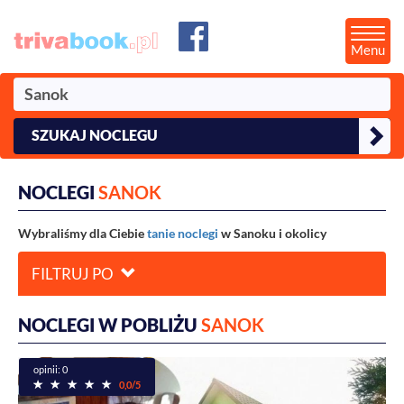
Menu
SZUKAJ NOCLEGU
NOCLEGI
SANOK
Wybraliśmy dla Ciebie
tanie noclegi
w Sanoku i okolicy
FILTRUJ PO
NOCLEGI W POBLIŻU
SANOK
opinii: 0
0,0/5