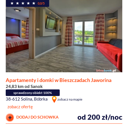
0,0/5
Apartamenty i domki w Bieszczadach Jaworina
24,83 km od Sanok
sprawdzony obiekt 100%
38-612 Solina, Bóbrka
zobacz na mapie
zobacz ofertę
od 200 zł/noc
DODAJ DO SCHOWKA