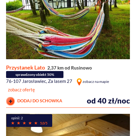
Przystanek Lato
2,37 km od Rusinowo
sprawdzony obiekt 50%
76-107 Jarosławiec, Za lasem 27
zobacz na mapie
zobacz ofertę
od 40 zł/noc
DODAJ DO SCHOWKA
opinii: 2
5,0/5