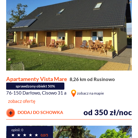
Apartamenty Vista Mare
8,26 km od Rusinowo
sprawdzony obiekt 50%
76-150 Darłowo, Cisowo 31 a
zobacz na mapie
zobacz ofertę
od 350 zł/noc
DODAJ DO SCHOWKA
opinii: 0
0,0/5