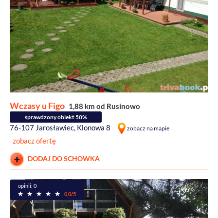
Wczasy u Figo
1,88 km od Rusinowo
sprawdzony obiekt 50%
76-107 Jarosławiec, Klonowa 8
zobacz na mapie
zobacz ofertę
DODAJ DO SCHOWKA
opinii: 0
0,0/5