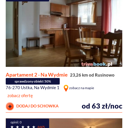
Apartament 2 - Na Wydmie
23,26 km od Rusinowo
sprawdzony obiekt 50%
76-270 Ustka, Na Wydmie 1
zobacz na mapie
zobacz ofertę
od 63 zł/noc
DODAJ DO SCHOWKA
opinii: 0
0,0/5