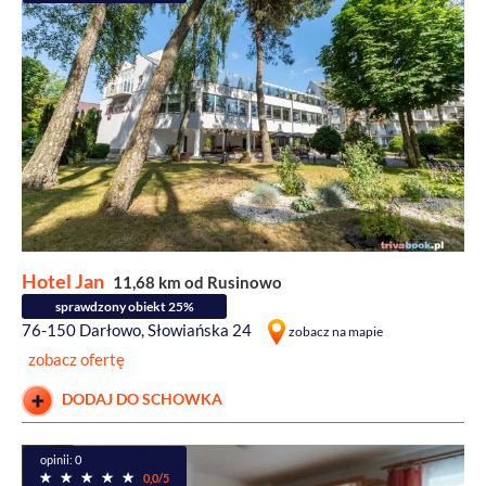
Hotel Jan
11,68 km od Rusinowo
sprawdzony obiekt 25%
76-150 Darłowo, Słowiańska 24
zobacz na mapie
zobacz ofertę
DODAJ DO SCHOWKA
opinii: 0
0,0/5