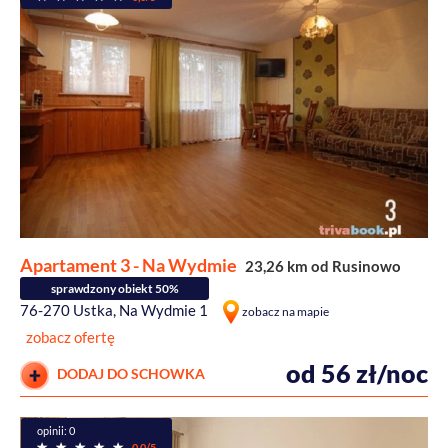
Apartament 3 - Na Wydmie
23,26 km od Rusinowo
sprawdzony obiekt 50%
76-270 Ustka, Na Wydmie 1
zobacz na mapie
zobacz ofertę
od 56 zł/noc
DODAJ DO SCHOWKA
opinii: 0
0,0/5