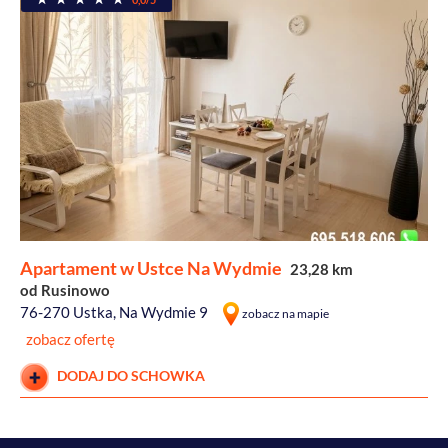
Apartament w Ustce Na Wydmie
23,28 km
od Rusinowo
76-270 Ustka, Na Wydmie 9
zobacz na mapie
zobacz ofertę
DODAJ DO SCHOWKA