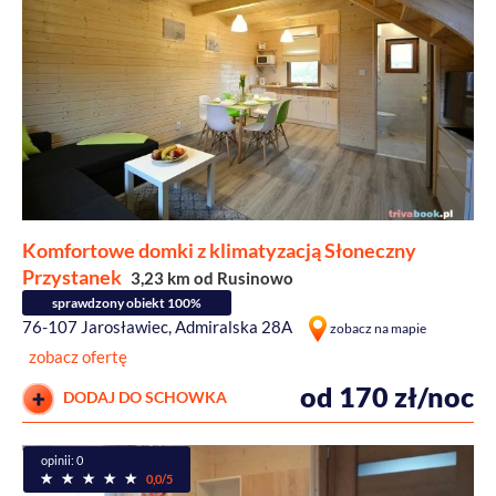
Komfortowe domki z klimatyzacją Słoneczny
Przystanek
3,23 km od Rusinowo
sprawdzony obiekt 100%
76-107 Jarosławiec, Admiralska 28A
zobacz na mapie
zobacz ofertę
od 170 zł/noc
DODAJ DO SCHOWKA
opinii: 0
0,0/5