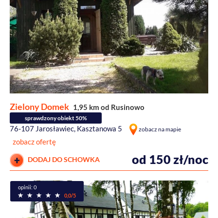
Zielony Domek
1,95 km od Rusinowo
sprawdzony obiekt 50%
76-107 Jarosławiec, Kasztanowa 5
zobacz na mapie
zobacz ofertę
od 150 zł/noc
DODAJ DO SCHOWKA
opinii: 0
0,0/5