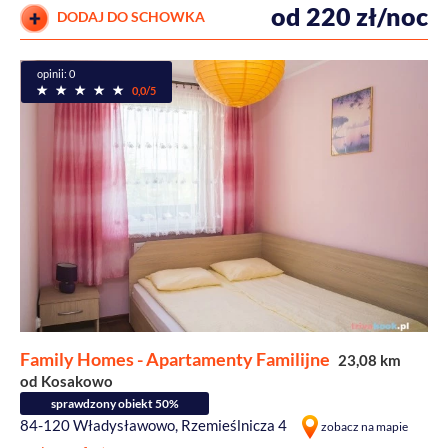
od 220 zł/noc
DODAJ DO SCHOWKA
opinii: 0
0,0/5
Family Homes - Apartamenty Familijne
23,08 km
od Kosakowo
sprawdzony obiekt 50%
84-120 Władysławowo, Rzemieślnicza 4
zobacz na mapie