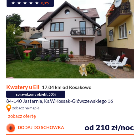
0,0/5
Kwatery u Eli
17,04 km od Kosakowo
sprawdzony obiekt 50%
84-140 Jastarnia, Ks.W.Kossak-Główczewskiego 16
zobacz na mapie
zobacz ofertę
od 210 zł/noc
DODAJ DO SCHOWKA