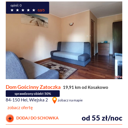
opinii: 0
0,0/5
Dom Gościnny Zatoczka
19,91 km od Kosakowo
sprawdzony obiekt 50%
84-150 Hel, Wiejska 2
zobacz na mapie
zobacz ofertę
od 55 zł/noc
DODAJ DO SCHOWKA