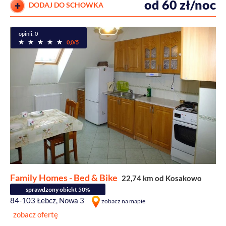
od 60 zł/noc
DODAJ DO SCHOWKA
opinii: 0
0,0/5
Family Homes - Bed & Bike
22,74 km od Kosakowo
sprawdzony obiekt 50%
84-103 Łebcz, Nowa 3
zobacz na mapie
zobacz ofertę