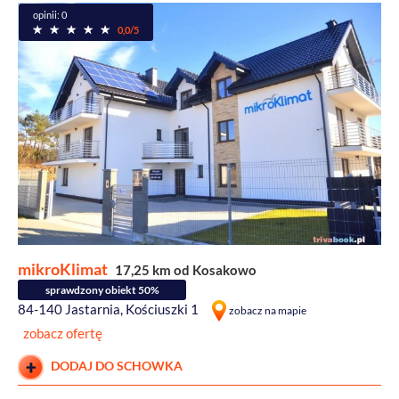
opinii: 0
0,0/5
mikroKlimat
17,25 km od Kosakowo
sprawdzony obiekt 50%
84-140 Jastarnia, Kościuszki 1
zobacz na mapie
zobacz ofertę
DODAJ DO SCHOWKA