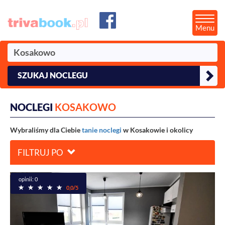
Menu
SZUKAJ NOCLEGU
NOCLEGI
KOSAKOWO
Wybraliśmy dla Ciebie
tanie noclegi
w Kosakowie i okolicy
FILTRUJ PO
opinii: 0
0,0/5