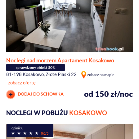
Noclegi nad morzem Apartament Kosakowo
sprawdzony obiekt 50%
81-198 Kosakowo, Złote Piaski 22
zobacz na mapie
zobacz ofertę
od 150 zł/noc
DODAJ DO SCHOWKA
NOCLEGI W POBLIŻU
KOSAKOWO
opinii: 0
0,0/5