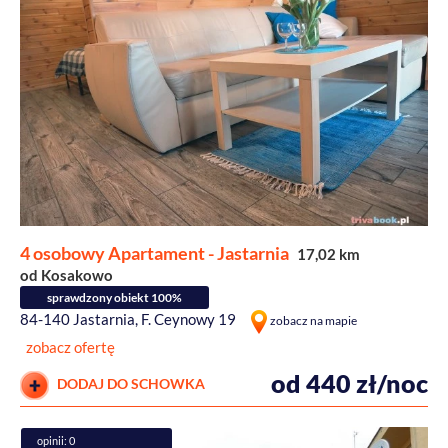
4 osobowy Apartament - Jastarnia
17,02 km
od Kosakowo
sprawdzony obiekt 100%
84-140 Jastarnia, F. Ceynowy 19
zobacz na mapie
zobacz ofertę
od 440 zł/noc
DODAJ DO SCHOWKA
opinii: 0