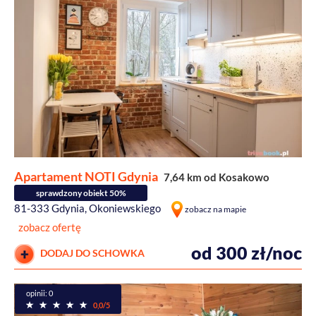
Apartament NOTI Gdynia
7,64 km od Kosakowo
sprawdzony obiekt 50%
81-333 Gdynia, Okoniewskiego
zobacz na mapie
zobacz ofertę
od 300 zł/noc
DODAJ DO SCHOWKA
opinii: 0
0,0/5