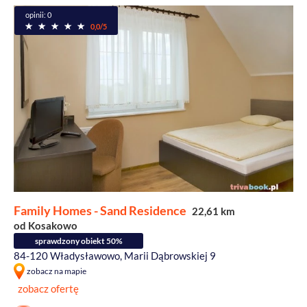
opinii: 0
0,0/5
Family Homes - Sand Residence
22,61 km
od Kosakowo
sprawdzony obiekt 50%
84-120 Władysławowo, Marii Dąbrowskiej 9
zobacz na mapie
zobacz ofertę