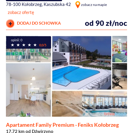
78-100 Kołobrzeg, Kaszubska 42
zobacz na mapie
zobacz ofertę
od 90 zł/noc
DODAJ DO SCHOWKA
opinii: 0
0,0/5
Apartament Family Premium - Feniks Kołobrzeg
17,72 km od Dźwirzyno