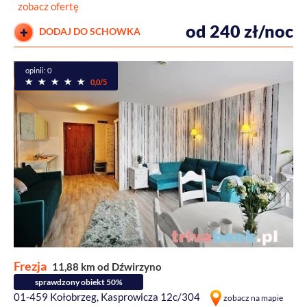
zobacz ofertę
od 240 zł/noc
DODAJ DO SCHOWKA
opinii: 0
0,0/5
Frezja
11,88 km od Dźwirzyno
sprawdzony obiekt 50%
01-459 Kołobrzeg, Kasprowicza 12c/304
zobacz na mapie