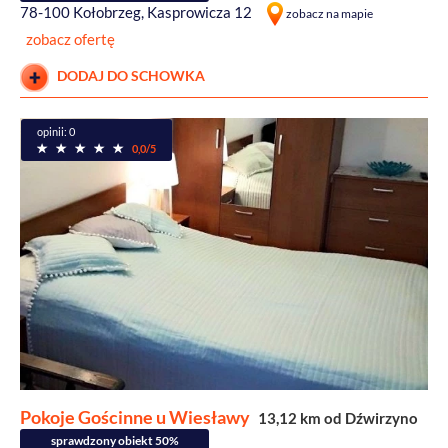
78-100 Kołobrzeg, Kasprowicza 12
zobacz na mapie
zobacz ofertę
DODAJ DO SCHOWKA
opinii: 0
0,0/5
Pokoje Gościnne u Wiesławy
13,12 km od Dźwirzyno
sprawdzony obiekt 50%