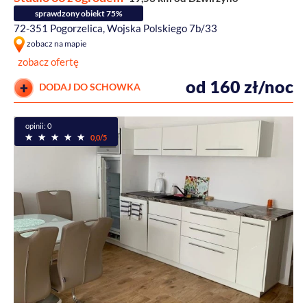
sprawdzony obiekt 75%
72-351 Pogorzelica, Wojska Polskiego 7b/33
zobacz na mapie
zobacz ofertę
od 160 zł/noc
DODAJ DO SCHOWKA
opinii: 0
0,0/5