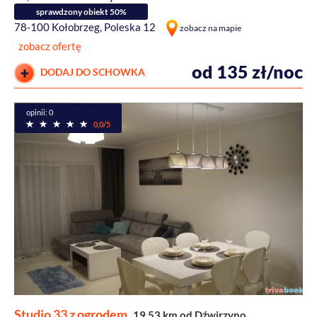
sprawdzony obiekt 50%
78-100 Kołobrzeg, Poleska 12
zobacz na mapie
zobacz ofertę
od 135 zł/noc
DODAJ DO SCHOWKA
opinii: 0
0,0/5
Studio 33 z ogrodem
19,53 km od Dźwirzyno