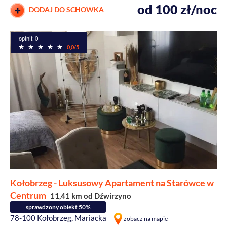
od 100 zł/noc
DODAJ DO SCHOWKA
opinii: 0
0,0/5
Kołobrzeg - Luksusowy Apartament na Starówce w
Centrum
11,41 km od Dźwirzyno
sprawdzony obiekt 50%
78-100 Kołobrzeg, Mariacka
zobacz na mapie