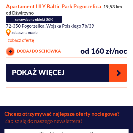
Apartament LILY Baltic Park Pogorzelica
19,53 km
od Dźwirzyno
sprawdzony obiekt 50%
72-350 Pogorzelica, Wojska Polskiego 7b/39
zobacz na mapie
zobacz ofertę
od 160 zł/noc
DODAJ DO SCHOWKA
POKAŻ WIĘCEJ
Chcesz otrzymywać najlepsze oferty noclegowe?
Zapisz się do naszego newslettera!