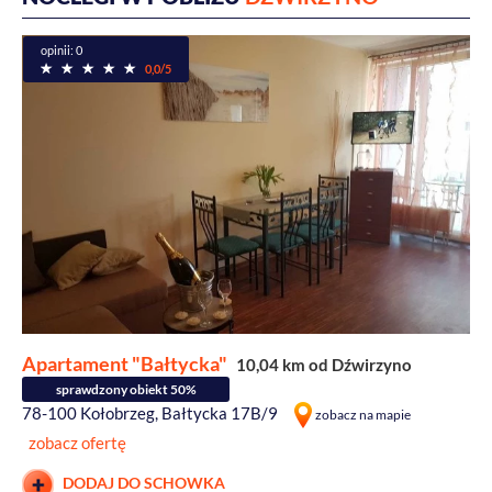
opinii: 0
0,0/5
Apartament "Bałtycka"
10,04 km od Dźwirzyno
sprawdzony obiekt 50%
78-100 Kołobrzeg, Bałtycka 17B/9
zobacz na mapie
zobacz ofertę
DODAJ DO SCHOWKA