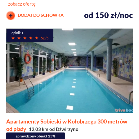
zobacz ofertę
od 150 zł/noc
DODAJ DO SCHOWKA
opinii: 1
5,0/5
Apartamenty Sobieski w Kołobrzegu 300 metrów
od plaży
12,03 km od Dźwirzyno
sprawdzony obiekt 25%