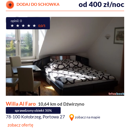
od 400 zł/noc
DODAJ DO SCHOWKA
opinii: 0
0,0/5
Willa Al Faro
10,64 km od Dźwirzyno
sprawdzony obiekt 50%
78-100 Kołobrzeg, Portowa 27
zobacz na mapie
zobacz ofertę