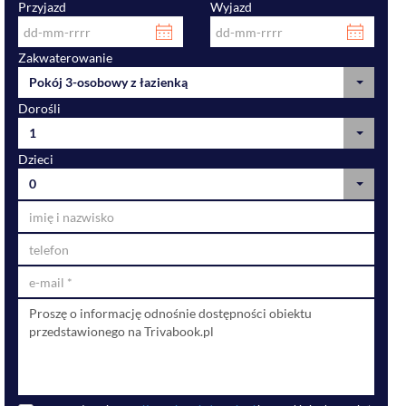
Przyjazd
Wyjazd
Zakwaterowanie
Pokój 3-osobowy z łazienką
Dorośli
1
Dzieci
0