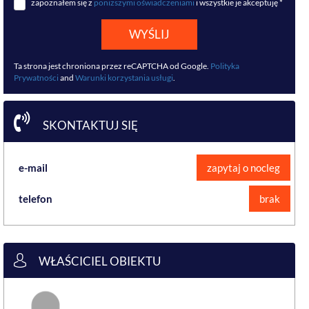
zapoznałem się z
poniższymi oświadczeniami
i wszystkie je akceptuję *
WYŚLIJ
Ta strona jest chroniona przez reCAPTCHA od Google.
Polityka
Prywatności
and
Warunki korzystania usługi
.
SKONTAKTUJ SIĘ
e-mail
zapytaj o nocleg
telefon
brak
WŁAŚCICIEL OBIEKTU