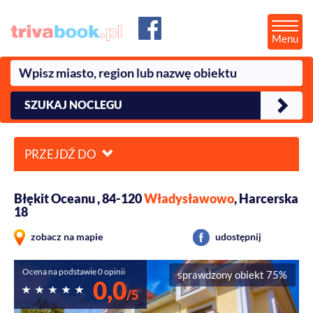
Menu
SZUKAJ NOCLEGU
PRZEJDŹ DO
Błękit Oceanu , 84-120
Władysławowo
, Harcerska
18
zobacz na mapie
udostępnij
Ocena na podstawie 0 opinii
sprawdzony obiekt 75%
0,0
/5