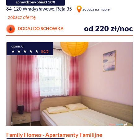
sprawdzony obiekt 50%
84-120 Władysławowo, Reja 35
zobacz na mapie
zobacz ofertę
od 220 zł/noc
DODAJ DO SCHOWKA
opinii: 0
0,0/5
Family Homes - Apartamenty Familijne