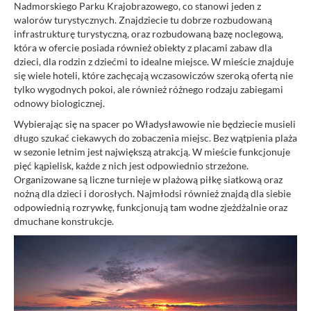
Nadmorskiego Parku Krajobrazowego, co stanowi jeden z
walorów turystycznych. Znajdziecie tu dobrze rozbudowaną
infrastrukturę turystyczną, oraz rozbudowaną bazę noclegową,
która w ofercie posiada również obiekty z placami zabaw dla
dzieci, dla rodzin z dziećmi to idealne miejsce. W mieście znajduje
się wiele hoteli, które zachęcają wczasowiczów szeroką ofertą nie
tylko wygodnych pokoi, ale również różnego rodzaju zabiegami
odnowy biologicznej.
Wybierając się na spacer po Władysławowie nie będziecie musieli
długo szukać ciekawych do zobaczenia miejsc. Bez wątpienia plaża
w sezonie letnim jest największą atrakcją. W mieście funkcjonuje
pięć kąpielisk, każde z nich jest odpowiednio strzeżone.
Organizowane są liczne turnieje w plażową piłkę siatkową oraz
nożną dla dzieci i dorosłych. Najmłodsi również znajdą dla siebie
odpowiednią rozrywkę, funkcjonują tam wodne zjeżdżalnie oraz
dmuchane konstrukcje.