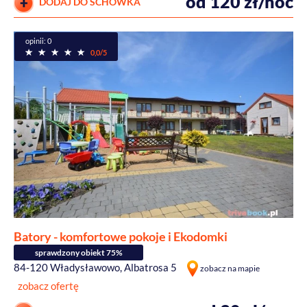
od 120 zł/noc
DODAJ DO SCHOWKA
opinii: 0
0,0/5
Batory - komfortowe pokoje i Ekodomki
sprawdzony obiekt 75%
84-120 Władysławowo, Albatrosa 5
zobacz na mapie
zobacz ofertę