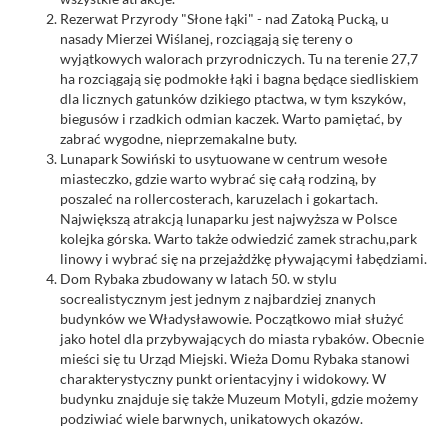
Rezerwat Przyrody "Słone łąki" - nad Zatoką Pucką, u
nasady Mierzei Wiślanej, rozciągają się tereny o
wyjątkowych walorach przyrodniczych. Tu na terenie 27,7
ha rozciągają się podmokłe łąki i bagna będące siedliskiem
dla licznych gatunków dzikiego ptactwa, w tym kszyków,
biegusów i rzadkich odmian kaczek. Warto pamiętać, by
zabrać wygodne, nieprzemakalne buty.
Lunapark Sowiński to usytuowane w centrum wesołe
miasteczko, gdzie warto wybrać się całą rodziną, by
poszaleć na rollercosterach, karuzelach i gokartach.
Największą atrakcją lunaparku jest najwyższa w Polsce
kolejka górska. Warto także odwiedzić zamek strachu,park
linowy i wybrać się na przejażdżkę pływającymi łabędziami.
Dom Rybaka zbudowany w latach 50. w stylu
socrealistycznym jest jednym z najbardziej znanych
budynków we Władysławowie. Początkowo miał służyć
jako hotel dla przybywających do miasta rybaków. Obecnie
mieści się tu Urząd Miejski. Wieża Domu Rybaka stanowi
charakterystyczny punkt orientacyjny i widokowy. W
budynku znajduje się także Muzeum Motyli, gdzie możemy
podziwiać wiele barwnych, unikatowych okazów.