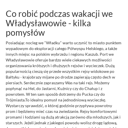
Co robić podczas wakacji we
Władysławowie - kilka
pomysłów
Posiadając nocleg we "Władku" warto uczynić to miasto punktem
wypadowym do eksploracji całego Półwyspu Helskiego, a także
innych miejsc na polskim wybrzeżu i regionu Kaszub. Port we
Władysławowie oferuje bardzo wiele ciekawych możliwości
organizowania krótszych i dłuższych rejsów i wycieczek. Dużą
popularnością cieszą się przede wszystkim rejsy widokowe po
Bałtyku - krajobrazy mijane po drodze zapierają często dech w
piersiach. Serdecznie zapraszamy Was na taki rejs. Możemy
popłynąć na Hel, do Jastarni, Kuźnicy czy do Chałup i z
powrotem. W ten sam sposób dotrzemy do Pucka czy do
Trójmiasta.To idealny pomysł na jednodniową wycieczkę.
Wystarczy sprawdzić, o której godzinie przypływa powrotny
prom i będziemy mieć czas na zwiedzanie. Rejsy komfortowymi
promami i łodziami są dużą atrakcją zarówno dla młodszych, jak i
starszych. Jeżeli jednak z jakiegoś powodu wolisz drogę lądową,