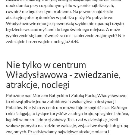
obok domku przy rozpalonym grillu w gronie najbliższych,
również nie będzie z tym problemu. Na pewno znajdziecie
atrakcyjną ofertę domków w pobliżu plaży. Po pobycie we
Władysławowie emocje z pewnością szybko nie opadną i często
będziecie wracać myślami do tego świetnego miejsca. A może
wybierzecie się tam również za rok i zabierzecie znajomych? Nie
zwlekajcie i rezerwujcie nocleg już dziś.
Nie tylko w centrum
Władysławowa - zwiedzanie,
atrakcje, noclegi
Położone nad Morzem Bałtyckim i Zatoką Pucką Władysławowo
to niewątpliwie jedna z ulubionych wakacyjnych destynacji
Polaków. Nie tylko w centrum można fajnie spędzić czas Każdego
roku ściągają tu tysiące turystów z całego kraju, spragnieni słońca,
kąpieli w morzu i dobrej zabawy. To strzał w dziesiątkę, jeżeli
szukasz pomysłu na rodzinne wakacje, wyjazd we dwoje lub grupą
znajomych. Przedstawiamy największe atrakcje miasta i