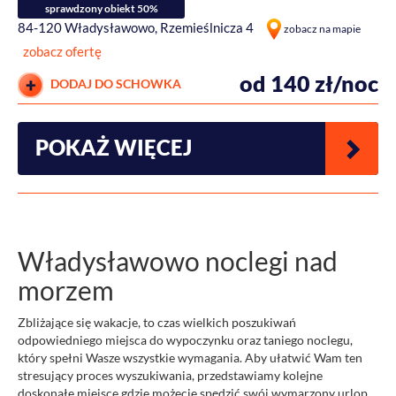
sprawdzony obiekt 50%
84-120 Władysławowo, Rzemieślnicza 4
zobacz na mapie
zobacz ofertę
od 140 zł/noc
DODAJ DO SCHOWKA
POKAŻ WIĘCEJ
Władysławowo noclegi nad
morzem
Zbliżające się wakacje, to czas wielkich poszukiwań
odpowiedniego miejsca do wypoczynku oraz taniego noclegu,
który spełni Wasze wszystkie wymagania. Aby ułatwić Wam ten
stresujący proces wyszukiwania, przedstawiamy kolejne
doskonałe miejsce gdzie możecie spędzić swój wymarzony urlop.