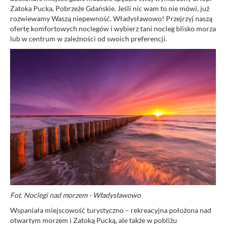
Zatoka Pucka, Pobrzeże Gdańskie. Jeśli nic wam to nie mówi, już
rozwiewamy Waszą niepewność. Władysławowo! Przejrzyj naszą
ofertę komfortowych noclegów i wybierz tani nocleg blisko morza
lub w centrum w zależności od swoich preferencji.
Fot. Noclegi nad morzem - Władysławowo
Wspaniała miejscowość turystyczno – rekreacyjna położona nad
otwartym morzem i Zatoką Pucką, ale także w pobliżu