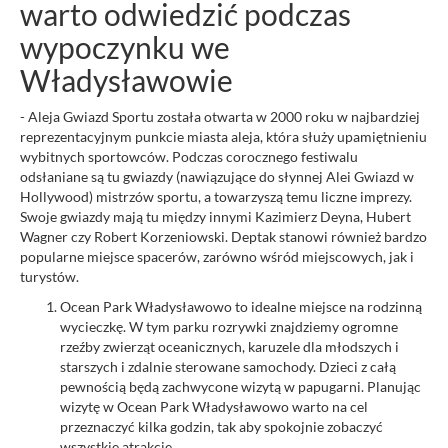
warto odwiedzić podczas
wypoczynku we
Władysławowie
- Aleja Gwiazd Sportu została otwarta w 2000 roku w najbardziej
reprezentacyjnym punkcie miasta aleja, która służy upamiętnieniu
wybitnych sportowców. Podczas corocznego festiwalu
odsłaniane są tu gwiazdy (nawiązujące do słynnej Alei Gwiazd w
Hollywood) mistrzów sportu, a towarzyszą temu liczne imprezy.
Swoje gwiazdy mają tu między innymi Kazimierz Deyna, Hubert
Wagner czy Robert Korzeniowski. Deptak stanowi również bardzo
popularne miejsce spacerów, zarówno wśród miejscowych, jak i
turystów.
Ocean Park Władysławowo to idealne miejsce na rodzinną
wycieczkę. W tym parku rozrywki znajdziemy ogromne
rzeźby zwierząt oceanicznych, karuzele dla młodszych i
starszych i zdalnie sterowane samochody. Dzieci z całą
pewnością będą zachwycone wizytą w papugarni. Planując
wizytę w Ocean Park Władysławowo warto na cel
przeznaczyć kilka godzin, tak aby spokojnie zobaczyć
wszystkie atrakcje.