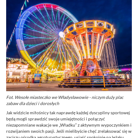
Fot. Wesołe miasteczko we Władysławowie - niczym duży plac
zabaw dla dzieci i dorosłych
Jak widzicie miłośnicy tak naprawdę każdej dyscypliny sportowej
będą mogli sprawdzić swoje umiejętności i połączyć
niezapomniane wakacje we „Władku” z aktywnym wypoczynkiem i
rozwijaniem swoich pasji. Jeśli mielibyście chęć zrelaksować się w
zaciszu ośrodka agroturystycznego, usiąść spokojnie na leżaku