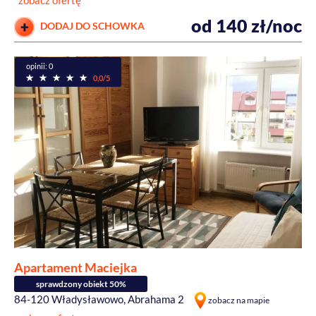
zobacz ofertę
od 140 zł/noc
DODAJ DO SCHOWKA
opinii: 0
0,0/5
Apartament Maciejka
sprawdzony obiekt 50%
84-120 Władysławowo, Abrahama 2
zobacz na mapie