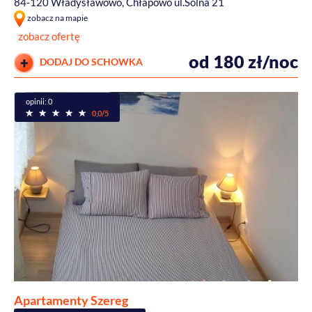
84-120 Władysławowo, Chłapowo ul.Solna 21
zobacz na mapie
zobacz ofertę
od 180 zł/noc
DODAJ DO SCHOWKA
opinii: 0
0,0/5
Apartamenty Szereg