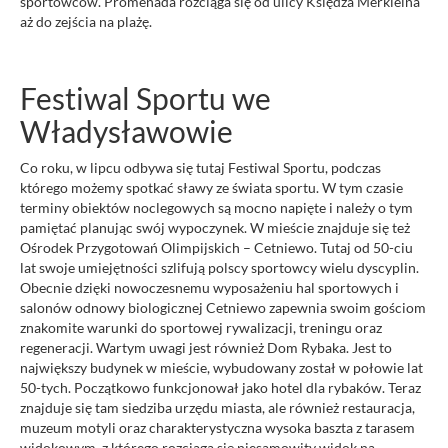
sportowców. Promenada rozciąga się od ulicy Księdza Merkleina
aż do zejścia na plażę.
Festiwal Sportu we
Władysławowie
Co roku, w lipcu odbywa się tutaj Festiwal Sportu, podczas
którego możemy spotkać sławy ze świata sportu. W tym czasie
terminy obiektów noclegowych są mocno napięte i należy o tym
pamiętać planując swój wypoczynek. W mieście znajduje się też
Ośrodek Przygotowań Olimpijskich – Cetniewo. Tutaj od 50-ciu
lat swoje umiejętności szlifują polscy sportowcy wielu dyscyplin.
Obecnie dzięki nowoczesnemu wyposażeniu hal sportowych i
salonów odnowy biologicznej Cetniewo zapewnia swoim gościom
znakomite warunki do sportowej rywalizacji, treningu oraz
regeneracji. Wartym uwagi jest również Dom Rybaka. Jest to
największy budynek w mieście, wybudowany został w połowie lat
50-tych. Początkowo funkcjonował jako hotel dla rybaków. Teraz
znajduje się tam siedziba urzędu miasta, ale również restauracja,
muzeum motyli oraz charakterystyczna wysoka baszta z tarasem
widokowym, z którego rozciąga się niesamowity widok na