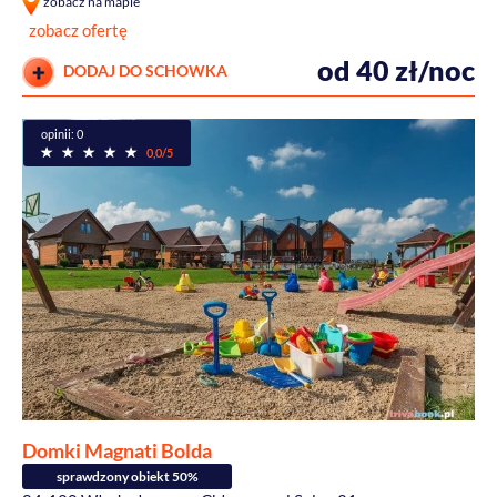
zobacz na mapie
zobacz ofertę
od 40 zł/noc
DODAJ DO SCHOWKA
opinii: 0
0,0/5
Domki Magnati Bolda
sprawdzony obiekt 50%