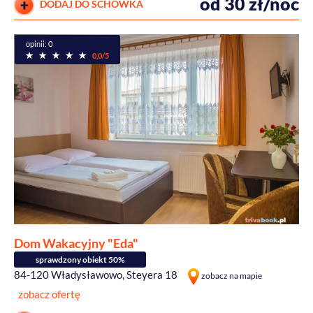
od 30 zł/noc
DODAJ DO SCHOWKA
opinii: 0
0,0/5
Dom Wakacyjny "Eda"
sprawdzony obiekt 50%
84-120 Władysławowo, Steyera 18
zobacz na mapie
zobacz ofertę