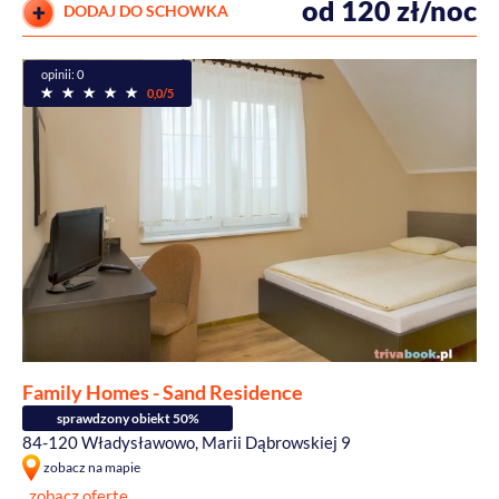
od 120 zł/noc
DODAJ DO SCHOWKA
opinii: 0
0,0/5
Family Homes - Sand Residence
sprawdzony obiekt 50%
84-120 Władysławowo, Marii Dąbrowskiej 9
zobacz na mapie
zobacz ofertę