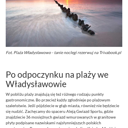
Fot. Plaża Władysławowo - tanie noclegi rezerwuj na Trivabook.pl
Po odpoczynku na plaży we
Władysławowie
W pobliżu plaży znajdują się też różnego rodzaju punkty
gastronomiczne. Bo przecież każdy zgłodnieje po plażowym
szaleństwie. Jeśli pójdziecie w głąb miasta, również nie będziecie
się nudzić. Zachęcamy do spaceru Aleją Gwiazd Sportu, gdzie
znajdziecie 36 mosiężnych gwiazd wmurowanych w granitowe
płyty podpisane nazwiskami najsłynniejszych polskich