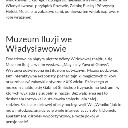
Władysławowo, przylądek Rozewie, Zatokę Pucką i Półwysep
Helski. Musicie to zobaczyć sami, ponieważ ten widok naprawdę
robi wrażenie!
Muzeum Iluzji we
Władysławowie
Dodatkowo na piątym piętrze Wieży Widokowej znajduje się
Muzeum Iluzji a w nim wystawa „Magiczny Zawrót Głowy”.
Wystawa poświęcona jest iluzjom optycznym. Można podziwiać
tam interaktywne eksponaty, poznać tajniki magicznych trików
oraz zobaczyć zabawki optyczne z XIX wieku. Prócz tego w
muzeum znajduje się Gabinet Śmiechu z trzynastoma lustrami, w
których wygląda się zupełnie inaczej. Bez wątpienia jest to
doskonała rozrywka i duża dawka śmiechu dla całej
rodziny. Szukacie ciekawej oferty noclegowej? We „Władku” jak to
mówi młodzież, znajdziecie wiele interesujących ofert. Domek,
apartament, ośrodek wypoczynkowy, a może pokój w
pensjonacie?