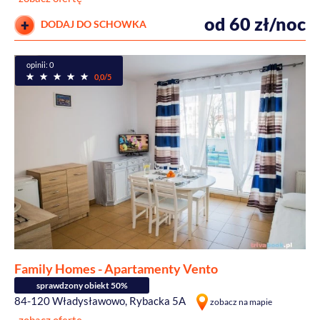
od 60 zł/noc
DODAJ DO SCHOWKA
opinii: 0
0,0/5
Family Homes - Apartamenty Vento
sprawdzony obiekt 50%
84-120 Władysławowo, Rybacka 5A
zobacz na mapie