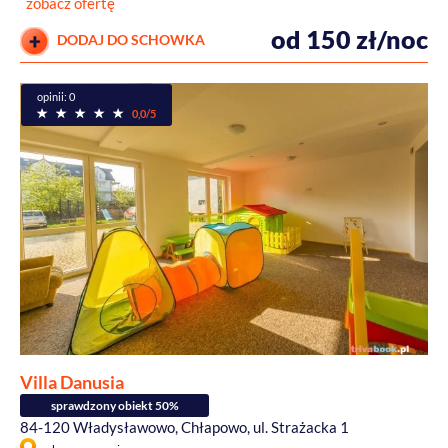
zobacz ofertę
od 150 zł/noc
DODAJ DO SCHOWKA
opinii: 0
0,0/5
Villa Danusia
sprawdzony obiekt 50%
84-120 Władysławowo, Chłapowo, ul. Strażacka 1