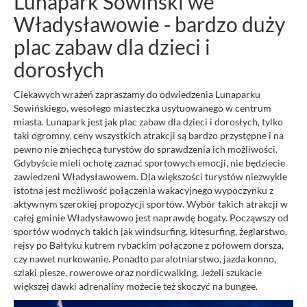
Lunapark Sowiński we
Władysławowie - bardzo duży
plac zabaw dla dzieci i
dorosłych
Ciekawych wrażeń zapraszamy do odwiedzenia Lunaparku
Sowińskiego, wesołego miasteczka usytuowanego w centrum
miasta. Lunapark jest jak plac zabaw dla dzieci i dorosłych, tylko
taki ogromny, ceny wszystkich atrakcji są bardzo przystępne i na
pewno nie zniechęcą turystów do sprawdzenia ich możliwości.
Gdybyście mieli ochotę zaznać sportowych emocji, nie będziecie
zawiedzeni Władysławowem. Dla większości turystów niezwykle
istotna jest możliwość połączenia wakacyjnego wypoczynku z
aktywnym szerokiej propozycji sportów. Wybór takich atrakcji w
całej gminie Władysławowo jest naprawdę bogaty. Począwszy od
sportów wodnych takich jak windsurfing, kitesurfing, żeglarstwo,
rejsy po Bałtyku kutrem rybackim połączone z połowem dorsza,
czy nawet nurkowanie. Ponadto paralotniarstwo, jazda konno,
szlaki piesze, rowerowe oraz nordicwalking. Jeżeli szukacie
większej dawki adrenaliny możecie też skoczyć na bungee.