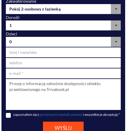
Zakwaterowanie
Pokój 2-osobowy z łazienką
Dorośli
1
Dzieci
0
zapoznałem się z
poniższymi oświadczeniami
i wszystkie je akceptuję *
WYŚLIJ