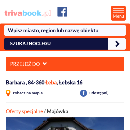
Menu
SZUKAJ NOCLEGU
PRZEJDŹ DO
Barbara , 84-360
Łeba
, Łebska 16
zobacz na mapie
udostępnij
Oferty specjalne
/
Majówka