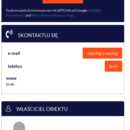
Ta strona jest chroniona przez reCAPTCHA od Google.
Polityka
Prywatności
and
Warunki korzystania usługi
.
SKONTAKTUJ SIĘ
e-mail
zapytaj o nocleg
telefon
brak
www
brak
WŁAŚCICIEL OBIEKTU