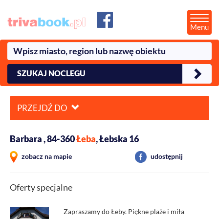
Menu
SZUKAJ NOCLEGU
PRZEJDŹ DO
Barbara , 84-360
Łeba
, Łebska 16
zobacz na mapie
udostępnij
Oferty specjalne
Zapraszamy do Łeby. Piękne plaże i miła