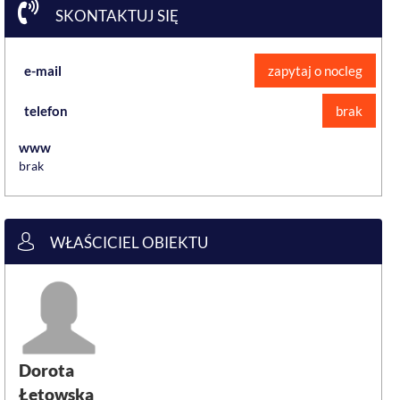
SKONTAKTUJ SIĘ
e-mail
zapytaj o nocleg
telefon
brak
www
brak
WŁAŚCICIEL OBIEKTU
Dorota
Łętowska