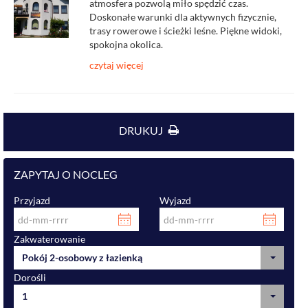
atmosfera pozwolą miło spędzić czas.
Doskonałe warunki dla aktywnych fizycznie,
trasy rowerowe i ścieżki leśne. Piękne widoki,
spokojna okolica.
czytaj więcej
DRUKUJ
ZAPYTAJ O NOCLEG
Przyjazd
Wyjazd
Zakwaterowanie
Pokój 2-osobowy z łazienką
Dorośli
1