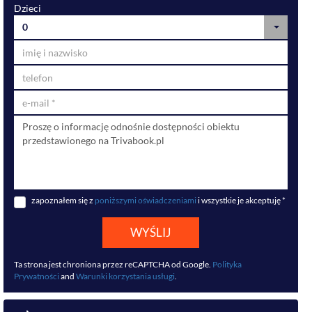
Dzieci
0
zapoznałem się z
poniższymi oświadczeniami
i wszystkie je akceptuję *
WYŚLIJ
Ta strona jest chroniona przez reCAPTCHA od Google.
Polityka
Prywatności
and
Warunki korzystania usługi
.