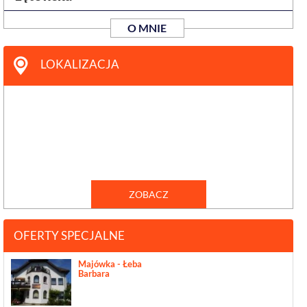
O MNIE
LOKALIZACJA
ZOBACZ
OFERTY SPECJALNE
Majówka - Łeba
Barbara