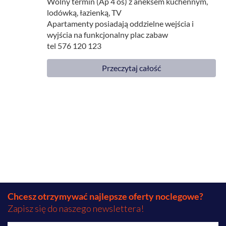
Wolny termin (Ap 4 os) z aneksem kuchennym,
lodówką, łazienką, TV
Apartamenty posiadają oddzielne wejścia i
wyjścia na funkcjonalny plac zabaw
tel 576 120 123
Przeczytaj całość
Chcesz otrzymywać najlepsze oferty noclegowe?
Zapisz się do naszego newslettera!