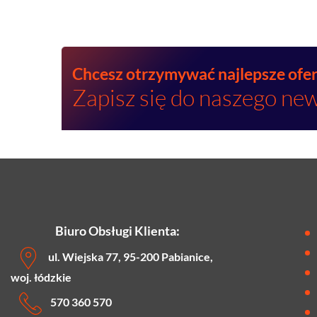
Chcesz otrzymywać najlepsze ofe
Zapisz się do naszego new
Biuro Obsługi Klienta:
ul. Wiejska 77, 95-200 Pabianice,
woj. łódzkie
570 360 570