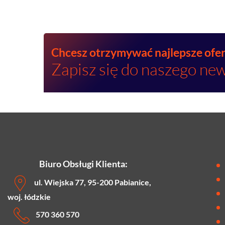
Chcesz otrzymywać najlepsze ofe
Zapisz się do naszego new
Biuro Obsługi Klienta:
ul. Wiejska 77, 95-200 Pabianice,
woj. łódzkie
570 360 570