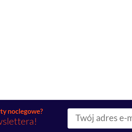
rty noclegowe?
wslettera!