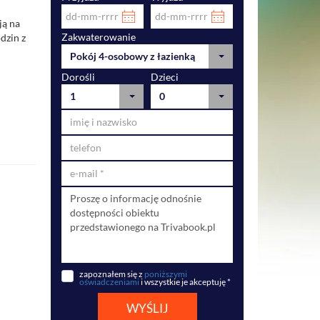
ją na
Zakwaterowanie
dzin z
Pokój 4-osobowy z łazienką
Dorośli
Dzieci
1
0
zapoznałem się z
poniższymi
oświadczeniami
i wszystkie je akceptuję *
WYŚLIJ