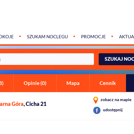
OKOJE
SZUKAM NOCLEGU
PROMOCJE
AKTUA
SZUKAJ NO
8)
Opinie (0)
Mapa
Cennik
zobacz na mapie
arna Góra
, Cicha 21
udostępnij