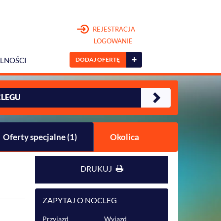
REJESTRACJA
LOGOWANIE
+
DODAJ OFERTĘ
LNOŚCI
CLEGU
Oferty specjalne (1)
Okolica
DRUKUJ
ZAPYTAJ O NOCLEG
Przyjazd
Wyjazd