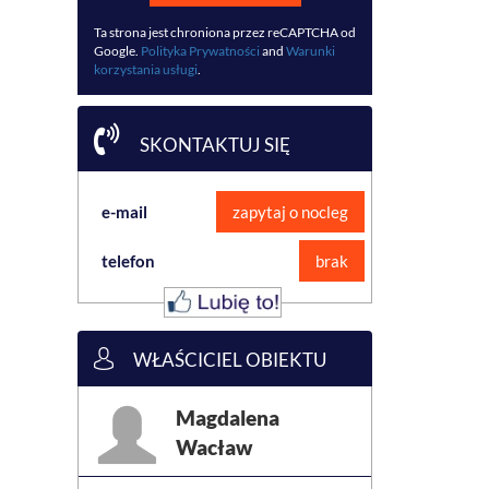
Ta strona jest chroniona przez reCAPTCHA od
Google.
Polityka Prywatności
and
Warunki
korzystania usługi
.
SKONTAKTUJ SIĘ
e-mail
zapytaj o nocleg
telefon
brak
WŁAŚCICIEL OBIEKTU
Magdalena
Wacław