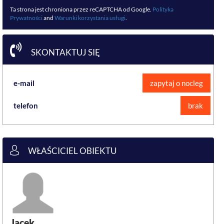
Ta strona jest chroniona przez reCAPTCHA od Google.
Polityka
Prywatności
and
Warunki korzystania usługi
.
SKONTAKTUJ SIĘ
e-mail
zapytaj o nocleg
telefon
brak
WŁAŚCICIEL OBIEKTU
Jacek