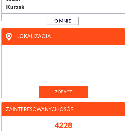
Kurzak
O MNIE
LOKALIZACJA
ZOBACZ
ZAINTERESOWANYCH OSÓB
4228