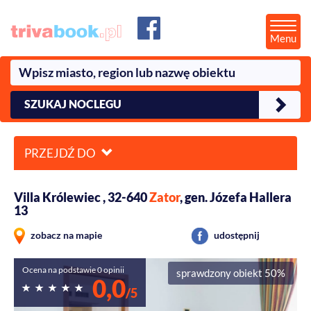
Menu
SZUKAJ NOCLEGU
PRZEJDŹ DO
Villa Królewiec , 32-640
Zator
, gen. Józefa Hallera
13
zobacz na mapie
udostępnij
Ocena na podstawie 0 opinii
sprawdzony obiekt 50%
0,0
/5