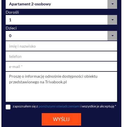
Apartament 2-osobowy
Dorośli
1
Dzieci
0
zapoznałem się z
poniższymi oświadczeniami
i wszystkie je akceptuję *
WYŚLIJ