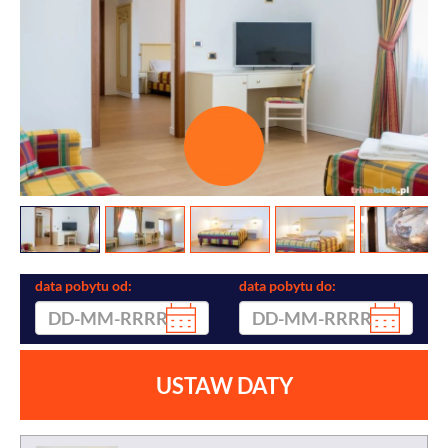
data pobytu od:
data pobytu do:
USTAW DATY