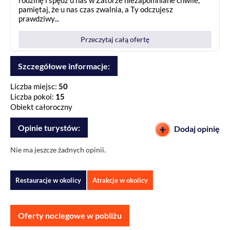
rodzinę i spędź u nas w Zatorze niezapomniane chwile,
pamiętaj, że u nas czas zwalnia, a Ty odczujesz
prawdziwy...
Przeczytaj całą ofertę
Szczegółowe informacje:
Liczba miejsc:
50
Liczba pokoi:
15
Obiekt całoroczny
Opinie turystów:
Dodaj opinię
Nie ma jeszcze żadnych opinii.
Restauracje w okolicy
Atrakcje w okolicy
Oferty noclegowe w pobliżu