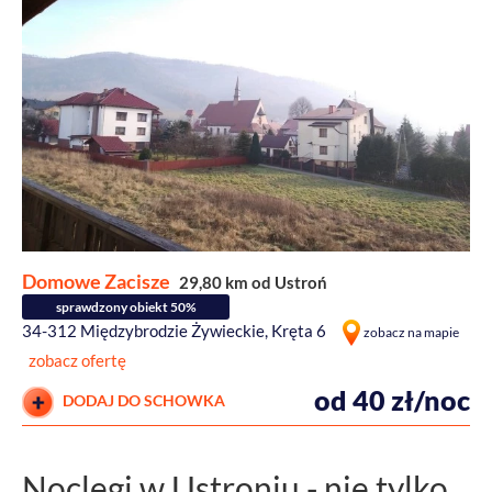
Domowe Zacisze
29,80 km od Ustroń
sprawdzony obiekt 50%
34-312 Międzybrodzie Żywieckie, Kręta 6
zobacz na mapie
zobacz ofertę
od 40 zł/noc
DODAJ DO SCHOWKA
Noclegi w Ustroniu - nie tylko