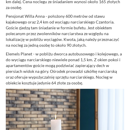
km dalej. Cena noclegu ze śniadaniem wynosi około 165 złotych
za osobę.
Pensjonat Willa Anna - położony 600 metrów od stawu
kajakowego oraz 2,4 km od wyciągu narciarskiego Czantoria.
Goście zjedzą tam śniadanie w formie bufetu. Jest obiektem
polecanym przez zwolenników narciarstwa ze względu na
lokalizację w pobliżu wyciągów. Kwota, jaką należy przeznaczyć
na nocleg za jedną osobę to około 90 złotych.
Elemels Planet - w pobliżu dworca autobusowego i kolejowego, a
do wyciągu narciarskiego niewiele ponad 1,5 km. Z okien pokoi i
apartamentów goście mogą podziwiać zapierający dech w
piersiach widok na góry. Ośrodek prowadzi szkółkę narciarską
oraz oferuje wypożyczalnię sprzętu narciarskiego. Nocleg w
obiekcie kosztuje jedynie 64 złote za osobę.