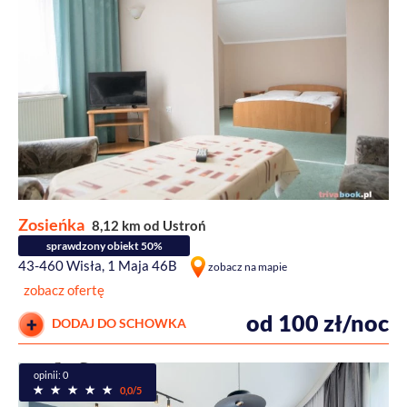
Zosieńka
8,12 km od Ustroń
sprawdzony obiekt 50%
43-460 Wisła, 1 Maja 46B
zobacz na mapie
zobacz ofertę
od 100 zł/noc
DODAJ DO SCHOWKA
opinii: 0
0,0/5