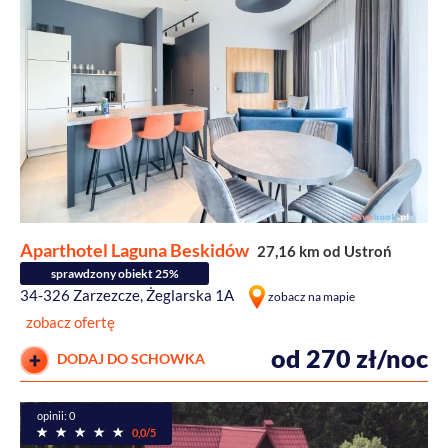
Aparthotel Laguna Beskidów
27,16 km od Ustroń
sprawdzony obiekt 25%
34-326 Zarzezcze, Żeglarska 1A
zobacz na mapie
zobacz ofertę
od 270 zł/noc
DODAJ DO SCHOWKA
opinii: 0
0,0/5