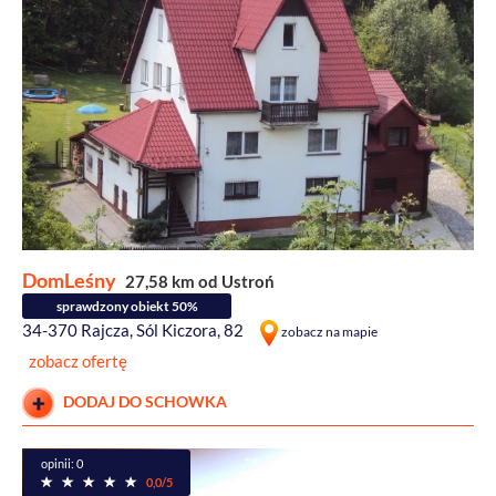
DomLeśny
27,58 km od Ustroń
sprawdzony obiekt 50%
34-370 Rajcza, Sól Kiczora, 82
zobacz na mapie
zobacz ofertę
DODAJ DO SCHOWKA
opinii: 0
0,0/5