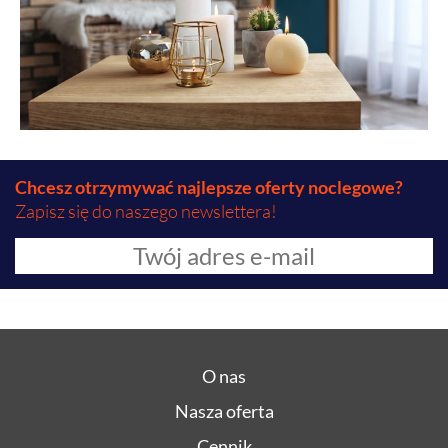
Chcesz otrzymywać najlepsze oferty noclegowe?
Zapisz się do naszego newslettera!
O nas
Nasza oferta
Cennik