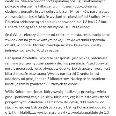
centrum. Miejsce oprócz profesjonalnej obsługi i niebanalnych
pokojów oferuje nie tylko centrum fitness - udogodnienia
obejmują ponadto kryty i odkryty basen. Miłośników narciarstwa
z pewnością ucieszy fakt, że wyciągi narciarskie Pod Skalicą i Mała
Palenica oddalone są od obiektu odpowiednio o 1,6 km i 2,3 km.
Cena za nocleg ze śniadaniem wynosi 105 zł za osobę.
Seul Willa - niecały kilometr od centrum miasta, restauracja, taras
z widokiem na góry w każdym pokoju - takie warunki zapewnia
obiekt, w pobliżu którego znajduje się staw kajakowy. Koszty
jednego noclegu to 70 zł za osobę.
Pensjonat Źródełko - wnętrze pensjonatu jest piękne, natomiast
sam wystrój zewnętrzny zapiera dech w piersiach. Przed obiektem
goście mogą podziwiać płynące źródełko. Do dyspozycji gości jest
bilard, masaże oraz sauna. Wyciąg narciarski Czantoria jest
oddalony od pensjonatu o 5 kilometrów. Nocleg ze śniadaniem
kosztuje tam w granicach 85 złotych za osobę.
Willa Kolor - pensjonat, który swoją lokalizacją przyciąga wielu
gości, ponieważ znajduje się w ulubionej części miasta większości
przyjezdnych. Zaledwie 300 metrów do rynku, 800 metrów od
stacji kolejowej Ustroń Zdrój, a stacja Ustrój Polana jest oddalona
o 1,4 km. Najbliższy wyciąg narciarski - Zawodzie znajduje się 1,3