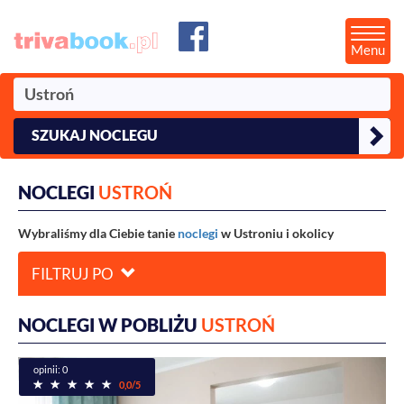
Menu
SZUKAJ NOCLEGU
NOCLEGI
USTROŃ
Wybraliśmy dla Ciebie tanie
noclegi
w Ustroniu i okolicy
FILTRUJ PO
NOCLEGI W POBLIŻU
USTROŃ
opinii: 0
0,0/5