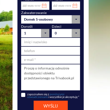
Zakwaterowanie
Domek 5-osobowy
Dorośli
Dzieci
1
0
zapoznałem się z
poniższymi
oświadczeniami
i wszystkie je akceptuję *
WYŚLIJ