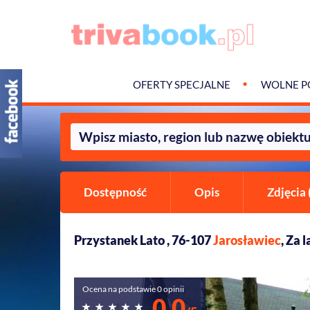
OFERTY SPECJALNE
WOLNE P
Dostępność
Opis
Zdjęcia 
Przystanek Lato , 76-107
Jarosławiec
, Za 
Ocena na podstawie 0 opinii
0,0