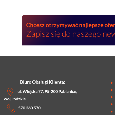
Chcesz otrzymywać najlepsze ofe
Zapisz się do naszego ne
Biuro Obsługi Klienta:
ul. Wiejska 77, 95-200 Pabianice,
woj. łódzkie
570 360 570