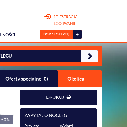
REJESTRACJA
LOGOWANIE
+
DODAJ OFERTĘ
LNOŚCI
CLEGU
Oferty specjalne (0)
Okolica
DRUKUJ
ZAPYTAJ O NOCLEG
t 50%
Przyjazd
Wyjazd