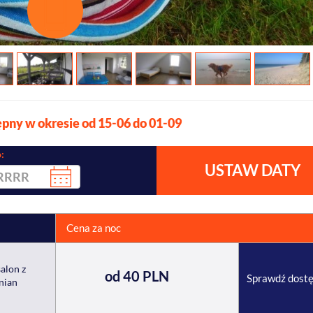
pny w okresie od 15-06 do 01-09
:
USTAW DATY
Cena za noc
alon z
od 40 PLN
Sprawdź dost
nian