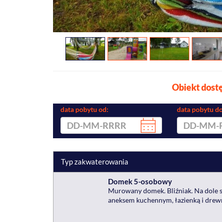
Obiekt dostę
data pobytu od:
data pobytu do
Typ zakwaterowania
Domek 5-osobowy
Murowany domek. Bliźniak. Na dole s
aneksem kuchennym, łazienką i drew