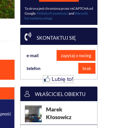
Ta strona jest chroniona przez reCAPTCHA od
Google.
Polityka Prywatności
and
Warunki
korzystania usługi
.
SKONTAKTUJ SIĘ
e-mail
zapytaj o nocleg
telefon
brak
WŁAŚCICIEL OBIEKTU
Marek
ępność
Kłosowicz