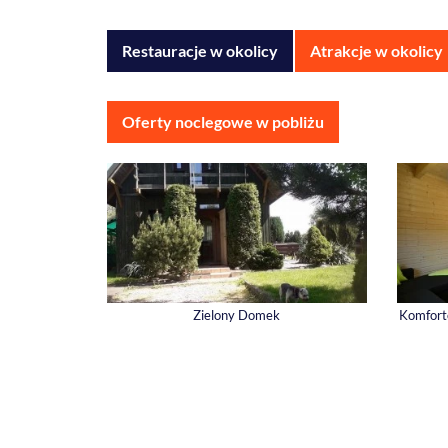
Restauracje w okolicy
Atrakcje w okolicy
Oferty noclegowe w pobliżu
Zielony Domek
Komfort