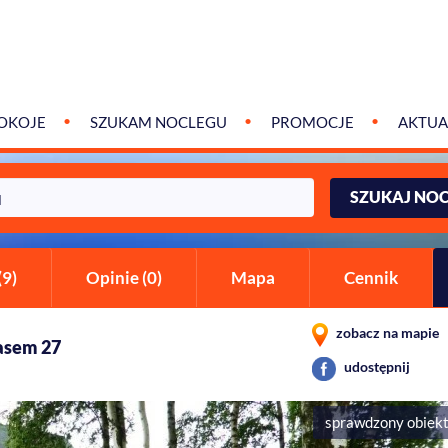
OKOJE
SZUKAM NOCLEGU
PROMOCJE
AKTUA
SZUKAJ NO
(9)
Opinie (0)
Mapa
Cennik
zobacz na mapie
lasem 27
udostępnij
sprawdzony obiek