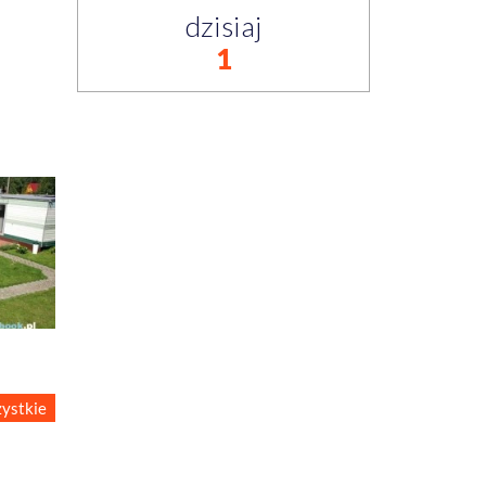
dzisiaj
1
ystkie