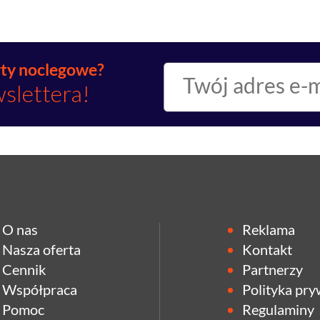
rty noclegowe?
wslettera!
O nas
Reklama
Nasza oferta
Kontakt
Cennik
Partnerzy
Współpraca
Polityka pry
Pomoc
Regulaminy