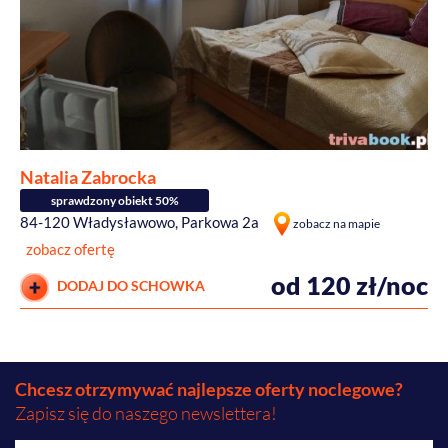
Natalia Zabrocka
sprawdzony obiekt 50%
84-120 Władysławowo, Parkowa 2a
zobacz na mapie
zobacz ofertę
od 120 zł/noc
DODAJ DO SCHOWKA
Chcesz otrzymywać najlepsze oferty noclegowe?
Zapisz się do naszego newslettera!