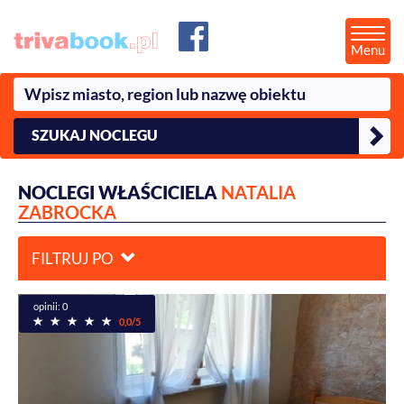
Menu
SZUKAJ NOCLEGU
NOCLEGI WŁAŚCICIELA
NATALIA
ZABROCKA
FILTRUJ PO
opinii: 0
0,0/5