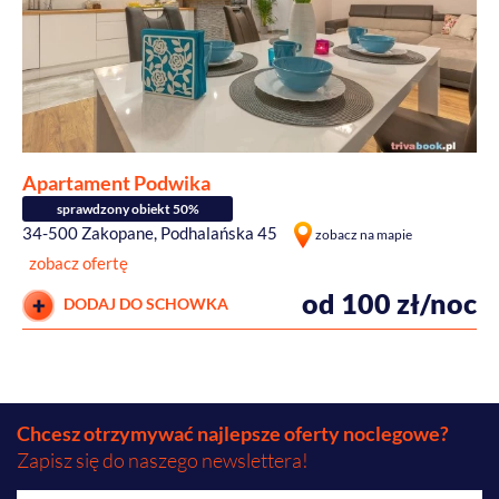
Apartament Podwika
sprawdzony obiekt 50%
34-500 Zakopane, Podhalańska 45
zobacz na mapie
zobacz ofertę
od 100 zł/noc
DODAJ DO SCHOWKA
Chcesz otrzymywać najlepsze oferty noclegowe?
Zapisz się do naszego newslettera!