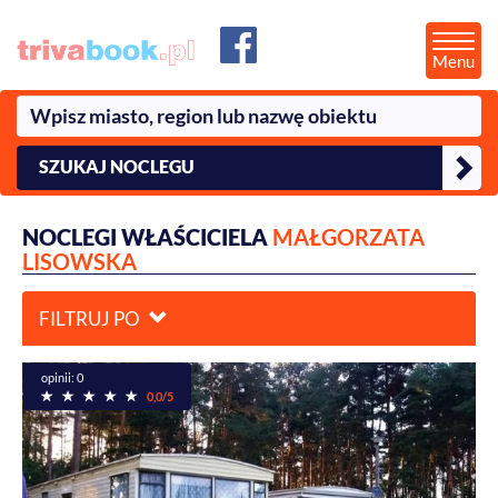
Menu
SZUKAJ NOCLEGU
NOCLEGI WŁAŚCICIELA
MAŁGORZATA
LISOWSKA
FILTRUJ PO
opinii: 0
0,0/5