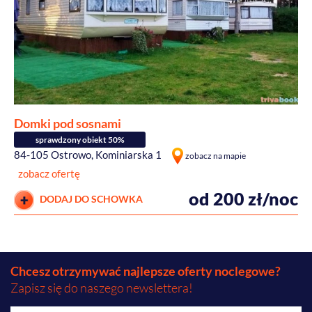
Domki pod sosnami
sprawdzony obiekt 50%
84-105 Ostrowo, Kominiarska 1
zobacz na mapie
zobacz ofertę
od 200 zł/noc
DODAJ DO SCHOWKA
Chcesz otrzymywać najlepsze oferty noclegowe?
Zapisz się do naszego newslettera!