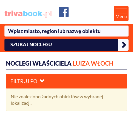
Menu
SZUKAJ NOCLEGU
NOCLEGI WŁAŚCICIELA
LUIZA WŁOCH
FILTRUJ PO
Nie znaleziono żadnych obiektów w wybranej
lokalizacji.