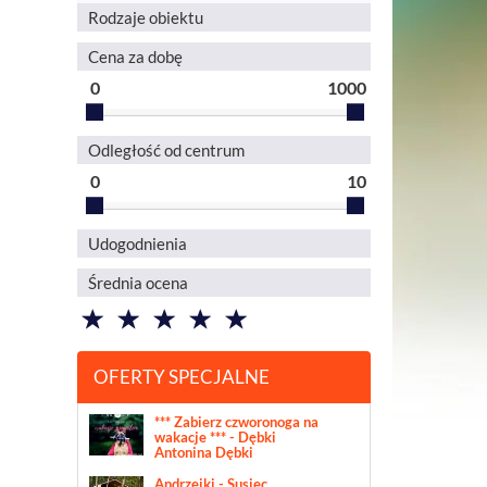
Rodzaje obiektu
Cena za dobę
0
1000
Odległość od centrum
0
10
Udogodnienia
Średnia ocena
OFERTY SPECJALNE
*** Zabierz czworonoga na
wakacje *** - Dębki
Antonina Dębki
Andrzejki - Susiec