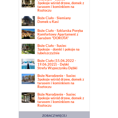
3pokoje wśród drzew, domek z
tarasem i kominkiem na
Roztoczu
Boże Ciało - Siemiany
Domek u Kasi
Boże Ciało - Szklarska Poręba
Komfortowy Apartament z
Garażem "DOROTA"
Boże Ciało - Susiec
3pokoje - domki i pokoje na
lubelszczyźnie
Boże Ciało (15.06.2022 -
19.06.2022) - Dębki
Strefa Wypoczynku Dębki
Boże Narodzenie - Susiec
3pokoje wśród drzew, domek z
tarasem i kominkiem na
Roztoczu
Boże Narodzenie - Susiec
3pokoje wśród drzew, domek z
tarasem i kominkiem na
Roztoczu
ZOBACZ WIĘCEJ