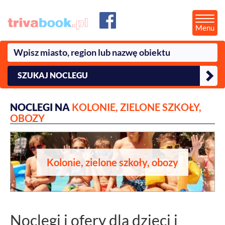
Menu
SZUKAJ NOCLEGU
NOCLEGI NA
KOLONIE, ZIELONE SZKOŁY,
OBOZY
Kolonie, zielone szkoły, obozy
Noclegi i ofery dla dzieci i