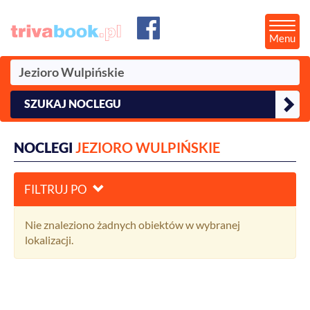
Menu
SZUKAJ NOCLEGU
NOCLEGI
JEZIORO WULPIŃSKIE
FILTRUJ PO
Nie znaleziono żadnych obiektów w wybranej
lokalizacji.