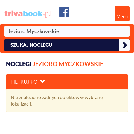
Menu
SZUKAJ NOCLEGU
NOCLEGI
JEZIORO MYCZKOWSKIE
FILTRUJ PO
Nie znaleziono żadnych obiektów w wybranej
lokalizacji.