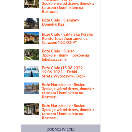
3pokoje wśród drzew, domek z
tarasem i kominkiem na
Roztoczu
Boże Ciało - Siemiany
Domek u Kasi
Boże Ciało - Szklarska Poręba
Komfortowy Apartament z
Garażem "DOROTA"
Boże Ciało - Susiec
3pokoje - domki i pokoje na
lubelszczyźnie
Boże Ciało (15.06.2022 -
19.06.2022) - Dębki
Strefa Wypoczynku Dębki
Boże Narodzenie - Susiec
3pokoje wśród drzew, domek z
tarasem i kominkiem na
Roztoczu
Boże Narodzenie - Susiec
3pokoje wśród drzew, domek z
tarasem i kominkiem na
Roztoczu
ZOBACZ WIĘCEJ