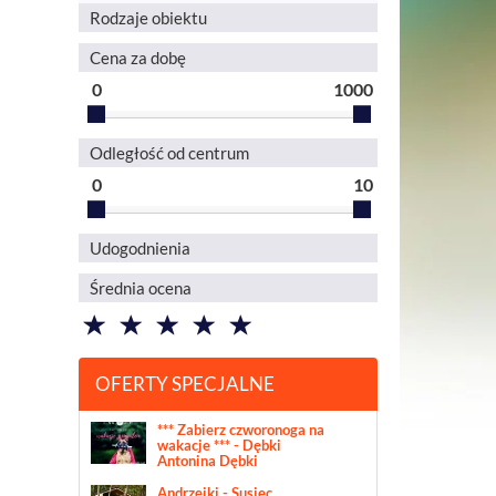
Rodzaje obiektu
Cena za dobę
0
1000
Odległość od centrum
0
10
Udogodnienia
Średnia ocena
OFERTY SPECJALNE
*** Zabierz czworonoga na
wakacje *** - Dębki
Antonina Dębki
Andrzejki - Susiec