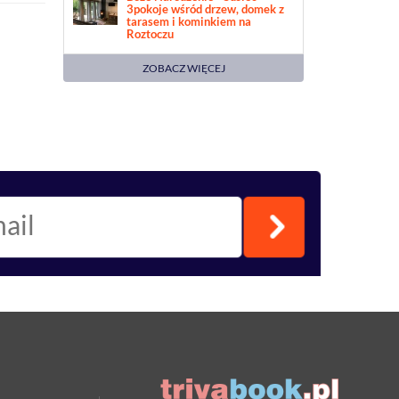
3pokoje wśród drzew, domek z
tarasem i kominkiem na
Roztoczu
ZOBACZ WIĘCEJ