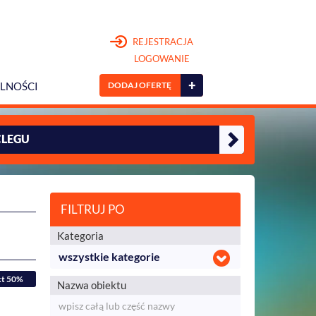
REJESTRACJA
LOGOWANIE
+
DODAJ OFERTĘ
LNOŚCI
CLEGU
FILTRUJ PO
Kategoria
wszystkie kategorie
kt 50%
Nazwa obiektu