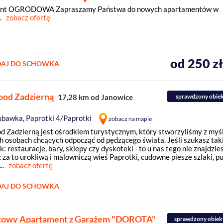
nt OGRODOWA Zapraszamy Państwa do nowych apartamentów w
.
zobacz ofertę
od 250 z
AJ DO SCHOWKA
 pod Zadzierną
17,28 km od Janowice
sprawdzony obie
ubawka, Paprotki 4/Paprotki
zobacz na mapie
od Zadzierną jest ośrodkiem turystycznym, który stworzyliśmy z myś
h osobach chcących odpocząć od pędzącego świata. Jeśli szukasz tak
ak: restauracje, bary, sklepy czy dyskoteki - to u nas tego nie znajdzie
 za to urokliwą i malowniczą wieś Paprotki, cudowne piesze szlaki, p
..
zobacz ofertę
AJ DO SCHOWKA
towy Apartament z Garażem "DOROTA"
sprawdzony obiek