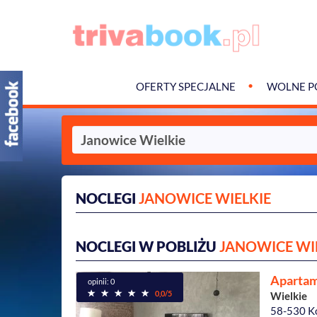
OFERTY SPECJALNE
WOLNE P
NOCLEGI
JANOWICE WIELKIE
NOCLEGI W POBLIŻU
JANOWICE WI
Aparta
opinii: 0
0,0/5
Wielkie
58-530 K