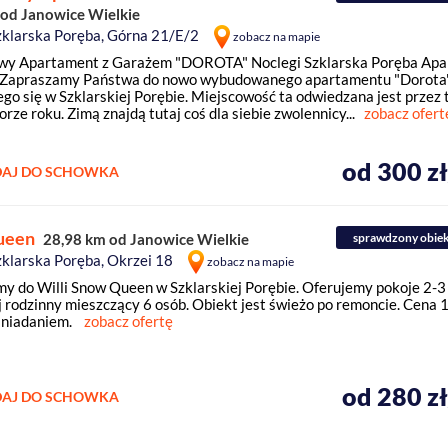
 od Janowice Wielkie
zklarska Poręba, Górna 21/E/2
zobacz na mapie
wy Apartament z Garażem "DOROTA" Noclegi Szklarska Poręba Ap
apraszamy Państwa do nowo wybudowanego apartamentu "Dorota
ego się w Szklarskiej Porębie. Miejscowość ta odwiedzana jest przez
orze roku. Zimą znajdą tutaj coś dla siebie zwolennicy...
zobacz ofert
od 300 z
AJ DO SCHOWKA
ueen
28,98 km od Janowice Wielkie
sprawdzony obie
zklarska Poręba, Okrzei 18
zobacz na mapie
y do Willi Snow Queen w Szklarskiej Porębie. Oferujemy pokoje 2-
j rodzinny mieszczący 6 osób. Obiekt jest świeżo po remoncie. Cena 
śniadaniem.
zobacz ofertę
od 280 z
AJ DO SCHOWKA