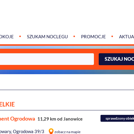
OKOJE
SZUKAM NOCLEGU
PROMOCJE
AKTUA
SZUKAJ NO
ELKIE
ment Ogrodowa
11,29 km od Janowice
sprawdzony obie
owary, Ogrodowa 39/3
zobacz na mapie