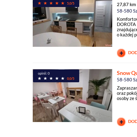
5,0/5
27,87 km
58-580 S
Komforto
DOROTA Z
znajdując
o każdej p
DOD
Snow Q
opinii: 0
0,0/5
58-580 S
Zapraszam
oraz pokó
osoby ze 
DOD