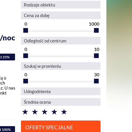
Rodzaje obiektu
Cena za dobę
0
1000
ł/noc
Odległość od centrum
0
10
kt 25%
Szukaj w promieniu
0
30
lą o
ich
sz. U nas
Udogodnienia
unkt
Średnia ocena
OFERTY SPECJALNE
t 100%