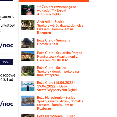
*** Zabierz czworonoga na
wakacje *** - Dębki
Antonina Dębki
artament
"
Andrzejki - Susiec
 turystów
3pokoje wśród drzew, domek z
tarasem i kominkiem na
ę
Roztoczu
Boże Ciało - Siemiany
ł/noc
Domek u Kasi
Boże Ciało - Szklarska Poręba
Komfortowy Apartament z
Garażem "DOROTA"
kt 25%
Boże Ciało - Susiec
3pokoje - domki i pokoje na
3 osobowe
lubelszczyźnie
140zł od
Boże Ciało (15.06.2022 -
19.06.2022) - Dębki
Strefa Wypoczynku Dębki
Boże Narodzenie - Susiec
3pokoje wśród drzew, domek z
ł/noc
tarasem i kominkiem na
Roztoczu
Boże Narodzenie - Susiec