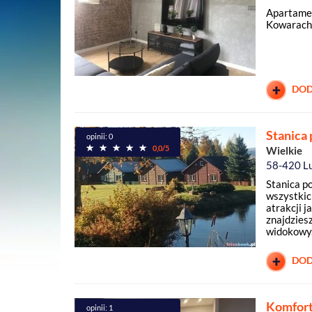
Apartame
Kowarach
DOD
Stanica
opinii: 0
0,0/5
Wielkie
58-420 L
Stanica p
wszystkic
atrakcji j
znajdziesz
widokowy.
DOD
Komfor
opinii: 1