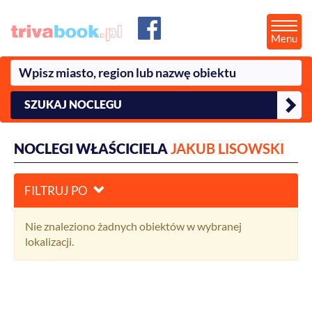
Menu
SZUKAJ NOCLEGU
NOCLEGI WŁAŚCICIELA
JAKUB LISOWSKI
FILTRUJ PO
Nie znaleziono żadnych obiektów w wybranej
lokalizacji.