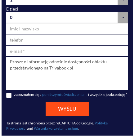
Dzieci
0
zapoznałem się z
poniższymi oświadczeniami
i wszystkie je akceptuję *
WYŚLIJ
Ta strona jest chroniona przez reCAPTCHA od Google.
Polityka
Prywatności
and
Warunki korzystania usługi
.