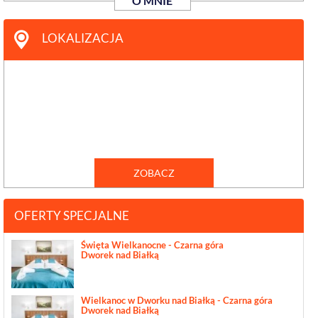
O MNIE
LOKALIZACJA
ZOBACZ
OFERTY SPECJALNE
Święta Wielkanocne - Czarna góra
Dworek nad Białką
Wielkanoc w Dworku nad Białką - Czarna góra
Dworek nad Białką