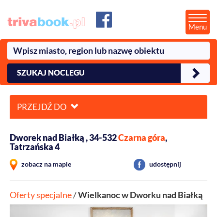
Menu
SZUKAJ NOCLEGU
PRZEJDŹ DO
Dworek nad Białką , 34-532
Czarna góra
,
Tatrzańska 4
zobacz na mapie
udostępnij
Oferty specjalne
/
Wielkanoc w Dworku nad Białką