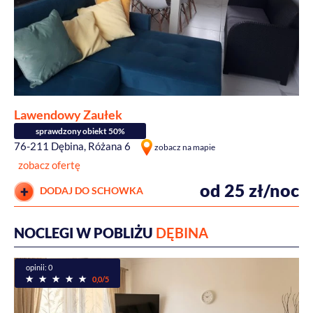
Lawendowy Zaułek
sprawdzony obiekt 50%
76-211 Dębina, Różana 6
zobacz na mapie
zobacz ofertę
od 25 zł/noc
DODAJ DO SCHOWKA
NOCLEGI W POBLIŻU
DĘBINA
opinii: 0
0,0/5