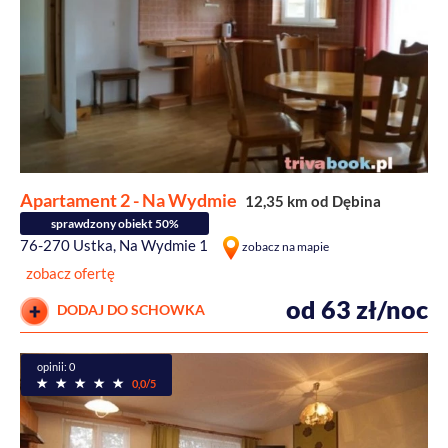
Apartament 2 - Na Wydmie
12,35 km od Dębina
sprawdzony obiekt 50%
76-270 Ustka, Na Wydmie 1
zobacz na mapie
zobacz ofertę
od 63 zł/noc
DODAJ DO SCHOWKA
opinii: 0
0,0/5