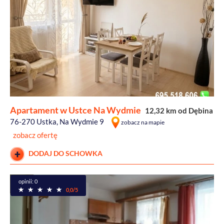
Apartament w Ustce Na Wydmie
12,32 km od Dębina
76-270 Ustka, Na Wydmie 9
zobacz na mapie
zobacz ofertę
DODAJ DO SCHOWKA
opinii: 0
0,0/5