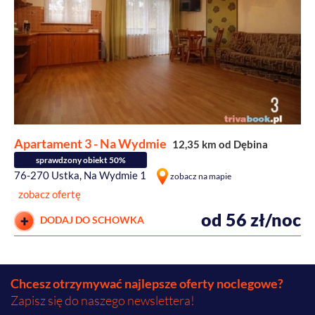
Apartament 3 - Na Wydmie
12,35 km od Dębina
sprawdzony obiekt 50%
76-270 Ustka, Na Wydmie 1
zobacz na mapie
zobacz ofertę
od 56 zł/noc
DODAJ DO SCHOWKA
Chcesz otrzymywać najlepsze oferty noclegowe?
Zapisz się do naszego newslettera!