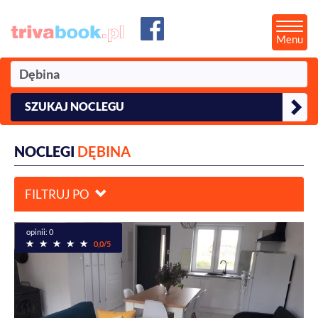
Menu
SZUKAJ NOCLEGU
NOCLEGI
DĘBINA
FILTRUJ PO
opinii: 0
0,0/5