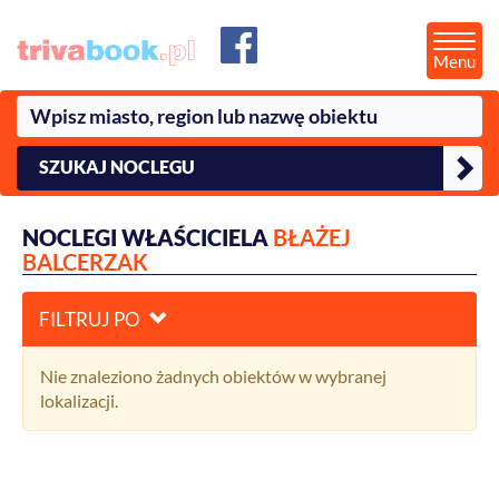
Menu
SZUKAJ NOCLEGU
NOCLEGI WŁAŚCICIELA
BŁAŻEJ
BALCERZAK
FILTRUJ PO
Nie znaleziono żadnych obiektów w wybranej
lokalizacji.