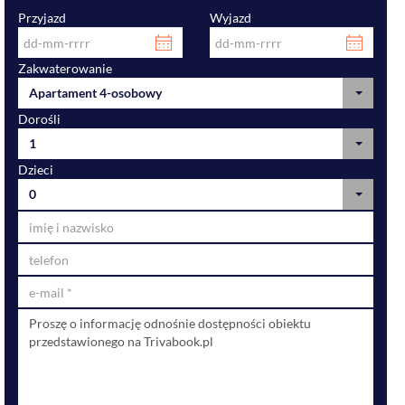
Przyjazd
Wyjazd
Zakwaterowanie
Apartament 4-osobowy
Dorośli
1
Dzieci
0