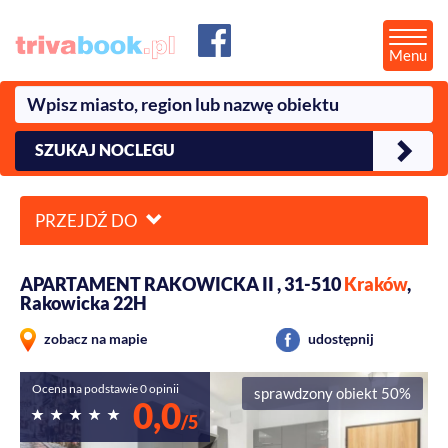
Menu
SZUKAJ NOCLEGU
PRZEJDŹ DO
APARTAMENT RAKOWICKA II , 31-510
Kraków
,
Rakowicka 22H
zobacz na mapie
udostępnij
Ocena na podstawie 0 opinii
sprawdzony obiekt 50%
0,0
/5