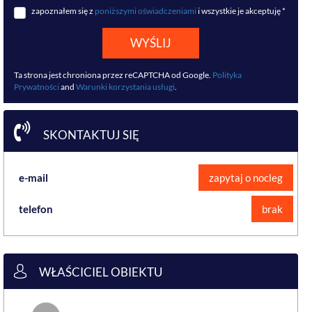
zapoznałem się z
poniższymi oświadczeniami
i wszystkie je akceptuję *
WYŚLIJ
Ta strona jest chroniona przez reCAPTCHA od Google.
Polityka
Prywatności
and
Warunki korzystania usługi
.
SKONTAKTUJ SIĘ
e-mail
zapytaj o nocleg
telefon
brak
WŁAŚCICIEL OBIEKTU